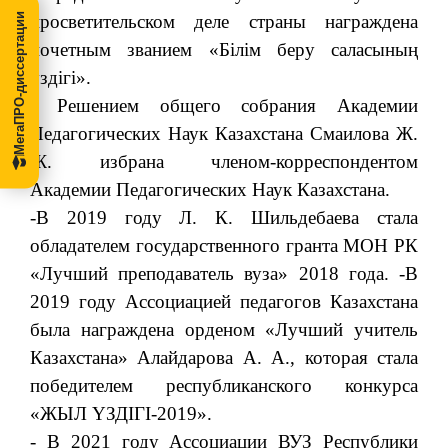
МегаПРО-диссертации
просветительском деле страны награждена
почетным званием «Білім беру саласының
үздігі».
- Решением общего собрания Академии
Педагогических Наук Казахстана Смаилова Ж.
Ж. избрана членом-корреспондентом
Академии Педагогических Наук Казахстана.
-В 2019 году Л. К. Шильдебаева стала
обладателем государственного гранта МОН РК
«Лучший преподаватель вуза» 2018 года. -В
2019 году Ассоциацией педагогов Казахстана
была награждена орденом «Лучший учитель
Казахстана» Алайдарова А. А., которая стала
победителем республиканского конкурса
«ЖЫЛ ҮЗДІГІ-2019».
- В 2021 году Ассоциации ВУЗ Республики