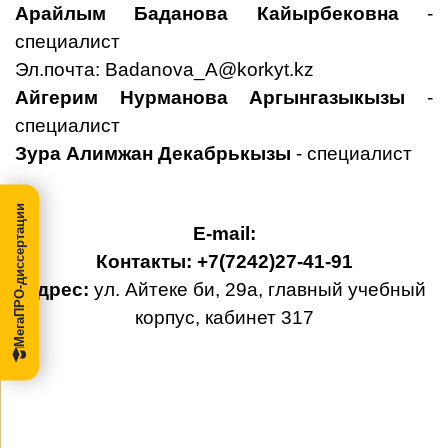
Арайлым Баданова Кайырбековна
-
специалист
Эл.почта:
Badanova_A@korkyt.kz
Айгерим Нурманова Аргынгазыкызы
-
специалист
Зура Алимжан Декабрькызы
- специалист
МегаПРО-диссертации
Е-mail:
Контакты: +7(7242)27-41-91
Адрес:
ул. Айтеке би, 29а, главный учебный
корпус, кабинет 317