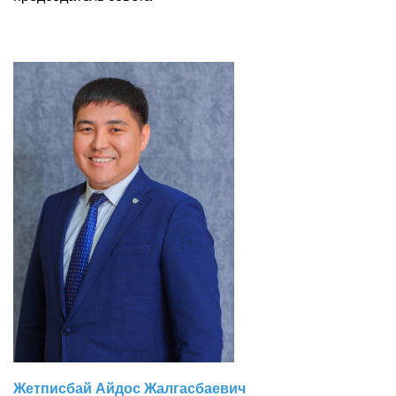
Жетписбай Айдос Жалгасбаевич