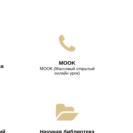
МООK
na
МООK (Массовый открытый
онлайн урок)
ий
Научная библиотека