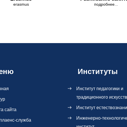
erasmus
подробнее...
еню
Институты
вная
Институт педагогики и
традиционного искусст
тур
Институт естествознан
та сайта
Инженерно-технологич
плаенс-служба
институт