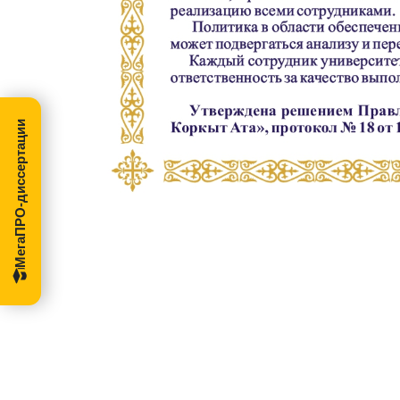
МегаПРО-диссертации