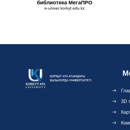
библиотека МегаПРО
e-univer.korkyt.edu.kz
М
Гла
3D 
Кар
Ком