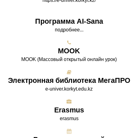
https://e-univer.korkyt.kz/
Программа AI-Sana
подробнее...
МООK
МООK (Массовый открытый онлайн урок)
Электронная библиотека МегаПРО
e-univer.korkyt.edu.kz
Erasmus
erasmus