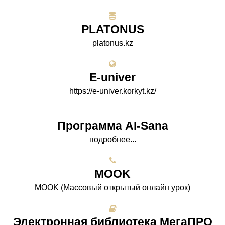
PLATONUS
platonus.kz
E-univer
https://e-univer.korkyt.kz/
Программа AI-Sana
подробнее...
МООK
МООK (Массовый открытый онлайн урок)
Электронная библиотека МегаПРО