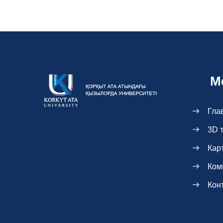
М
Гла
3D 
Кар
Ком
Кон