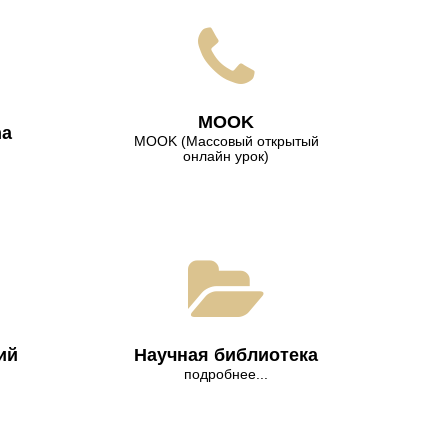
МООK
na
МООK (Массовый открытый
онлайн урок)
ий
Научная библиотека
подробнее...