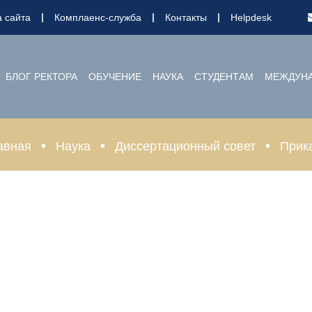
а сайта
Комплаенс-служба
Контакты
Helpdesk
БЛОГ РЕКТОРА
ОБУЧЕНИЕ
НАУКА
СТУДЕНТАМ
МЕЖДУНА
авная
Наука
Диссертационный совет
Прик