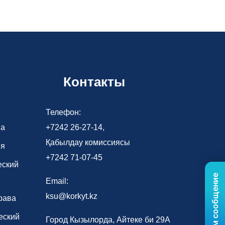
Контакты
Телефон:
ва
+7242 26-27-14,
Қабылдау комиссиясы
ия
+7242 71-07-45
еский
Email:
ksu@korkyt.kz
рава
еский
Город Кызылорда, Айтеке би 29А