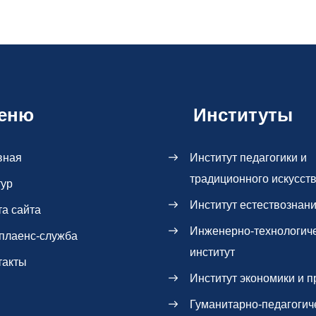
еню
Институты
вная
Институт педагогики и
традиционного искусст
тур
Институт естествознан
та сайта
Инженерно-технологич
плаенс-служба
институт
такты
Институт экономики и п
Гуманитарно-педагогич