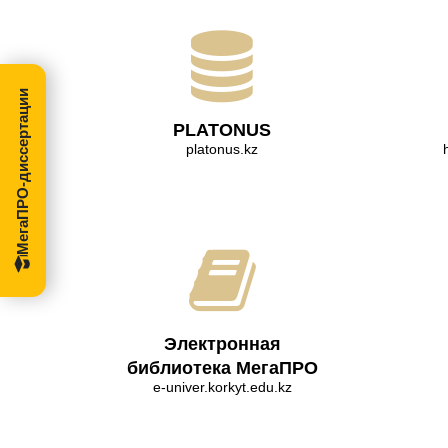
МегаПРО-диссертации
PLATONUS
platonus.kz
Электронная
библиотека МегаПРО
e-univer.korkyt.edu.kz