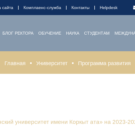
а сайта
Комплаенс-служба
Контакты
Helpdesk
БЛОГ РЕКТОРА
ОБУЧЕНИЕ
НАУКА
СТУДЕНТАМ
МЕЖДУНА
Главная
Университет
Программа развития
кий университет имени Коркыт ата» на 2023-20