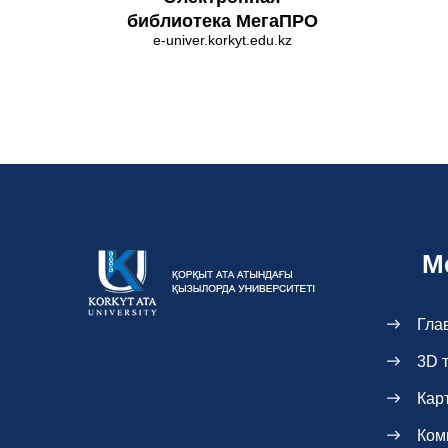
библиотека МегаПРО
e-univer.korkyt.edu.kz
М
Гла
3D 
Кар
Ком