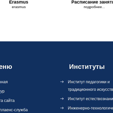
Erasmus
Расписание занят
erasmus
подробнее...
еню
Институты
вная
Институт педагогики и
традиционного искусст
тур
Институт естествознан
та сайта
Инженерно-технологич
плаенс-служба