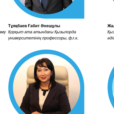
Тұяқбаев Ғабит Әнешұлы
Жа
аму
Қорқыт ата атындағы Қызылорда
Қыз
университетінің профессоры, ф.ғ.к.
әд