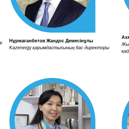
Ах
Нұрмағанбетов Жандос Демесінұлы
е
Жы
Kazenergy қауымдастығының бас директоры
қа