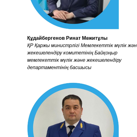
Құдайбергенов Ринат Мәжитұлы
ҚР Қаржы министрлігі Мемлекеттік мүлік жән
жекешелендіру комитетінің Байқоңыр
мемлекеттік мүлік және жекешелендіру
департаментінің басшысы