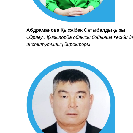
Абдраманова Қызжібек Сатыбалдықызы
«Өрлеу» Қызылорда облысы бойынша кәсіби д
институтының директоры