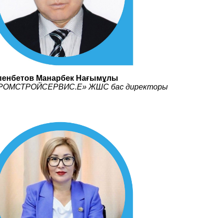
пенбетов Манарбек Нағымұлы
РОМСТРОЙСЕРВИС.Е» ЖШС бас директоры