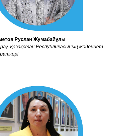
метов Руслан Жумабайұлы
рау, Қазақстан Республикасының мәдениет
йраткері