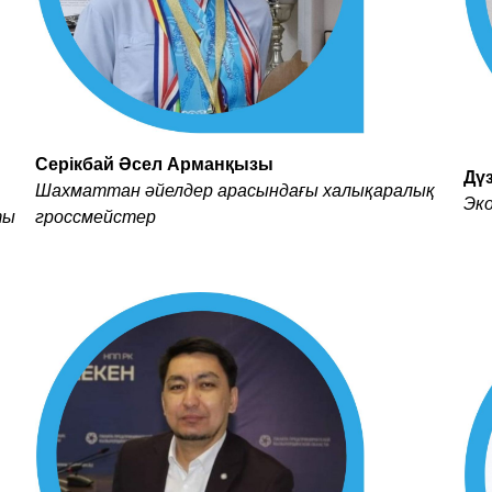
Серікбай Әсел Арманқызы
Дү
Шахматтан әйелдер арасындағы халықаралық
Эк
ты
гроссмейстер