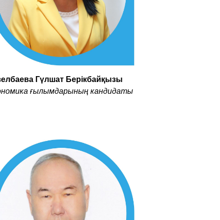
зелбаева Гүлшат Берікбайқызы
ономика ғылымдарының кандидаты