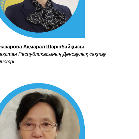
назарова Ақмарал Шәріпбайқызы
зақстан Республикасының Денсаулық сақтау
нистрі