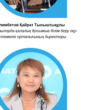
лимбетов Қайрат Тыныштықұлы
ылорда қалалық Қосымша білім беру оқу-
істемелік орталығының директоры