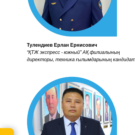
Тулендиев Ерлан Ернисович
“ҚТЖ экспресс - южный” АҚ филиалының
директоры, техника ғылымдарының кандида