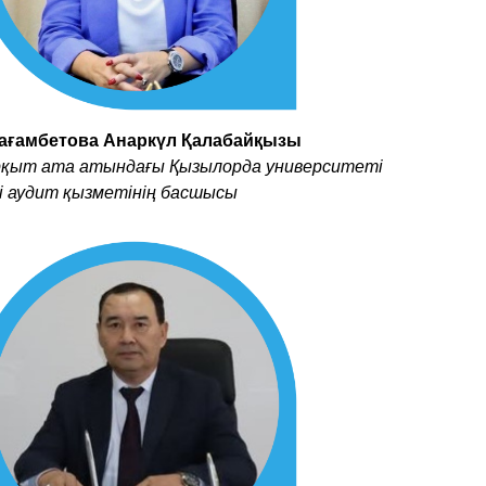
ағамбетова Анаркүл Қалабайқызы
рқыт ата атындағы Қызылорда университеті
і аудит қызметінің басшысы