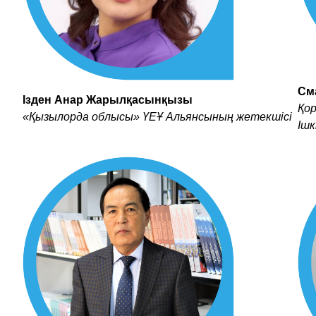
См
Ізден Анар Жарылқасынқызы
Қо
«Қызылорда облысы» ҮЕҰ Альянсының жетекшісі
Ішк