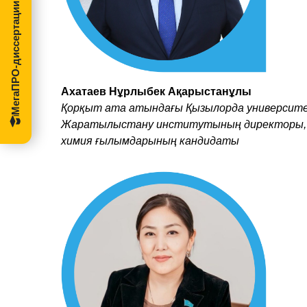
МегаПРО-диссертации
Ахатаев Нұрлыбек Ақарыстанұлы
Қорқыт ата атындағы Қызылорда университ
Жаратылыстану институтының директоры,
химия ғылымдарының кандидаты