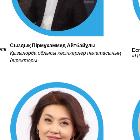
Сыздық Пірмұхаммед Айтбайұлы
еті
Ес
Қызылорда облысы кәсіпкерлер палатасының
«П
директоры