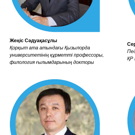
Жеңіс Сәдуақасұлы
Се
Қорқыт ата атындағы Қызылорда
Пе
университетінің құрметті профессоры,
ҚР 
филология ғылымдарының докторы