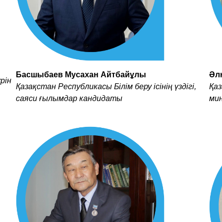
Басшыбаев Мусахан Айтбайұлы
Әл
рін
Қазақстан Республикасы Білім беру ісінің үздігі,
Қа
саяси ғылымдар кандидаты
ми