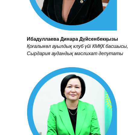
Ибадуллаева Динара Дүйсенбекқызы
Қоғалыкөл ауылдық клуб үйі КМҚК басшысы,
Сырдария аудандық мәслихат депутаты