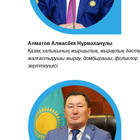
Алматов Алмасбек Нұрмаханұлы
Қазақ халықының жыршылық, жыраулық дәстү
жалғастырушы жырау, домбырашы, фольклор
зерттеушісі