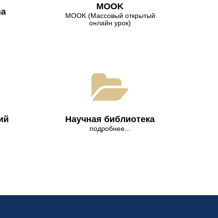
МООK
na
МООK (Массовый открытый
онлайн урок)
ий
Научная библиотека
подробнее...