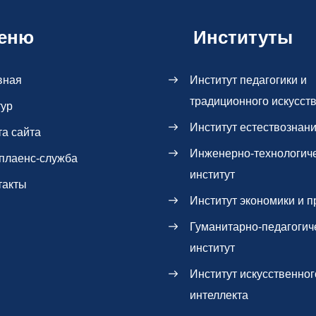
еню
Институты
вная
Институт педагогики и
традиционного искусст
тур
Институт естествознан
та сайта
Инженерно-технологич
плаенс-служба
институт
такты
Институт экономики и п
Гуманитарно-педагогич
институт
Институт искусственног
интеллекта