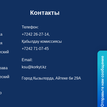
Контакты
Телефон:
ва
+7242 26-27-14,
Қабылдау комиссиясы
ия
+7242 71-07-45
еский
Отправьте нам сообщение
Email:
ksu@korkyt.kz
рава
еский
Город Кызылорда, Айтеке би 29А
о