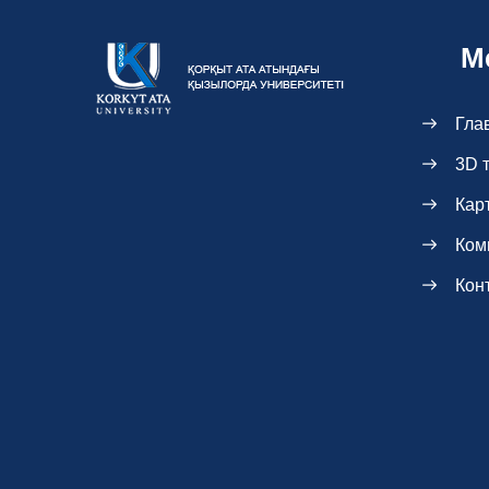
М
Гла
3D 
Кар
Ком
Кон