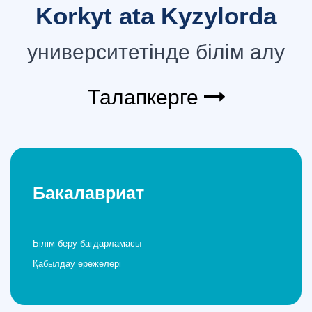
Korkyt ata Kyzylorda
университетінде білім алу
Талапкерге
Бакалавриат
Білім беру бағдарламасы
Қабылдау ережелері