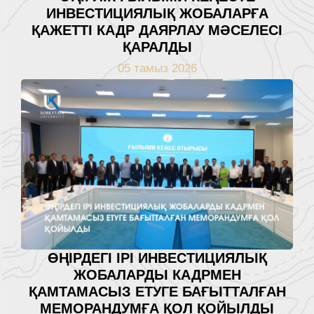
ИНВЕСТИЦИЯЛЫҚ ЖОБАЛАРҒА
ҚАЖЕТТІ КАДР ДАЯРЛАУ МӘСЕЛЕСІ
ҚАРАЛДЫ
05 тамыз 2026
ӨҢІРДЕГІ ІРІ ИНВЕСТИЦИЯЛЫҚ
ЖОБАЛАРДЫ КАДРМЕН
ҚАМТАМАСЫЗ ЕТУГЕ БАҒЫТТАЛҒАН
МЕМОРАНДУМҒА ҚОЛ ҚОЙЫЛДЫ