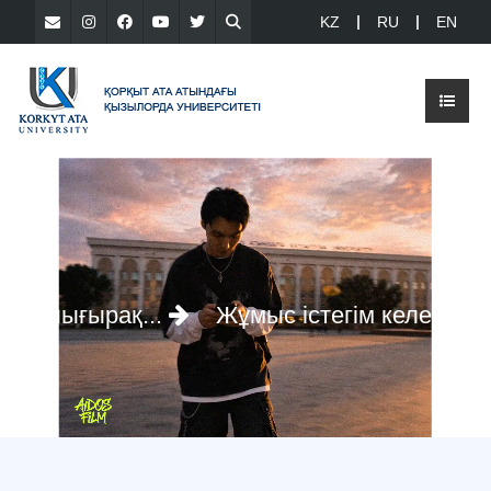
KZ
RU
EN
Толығырақ...
Жұмыс істегім келеді