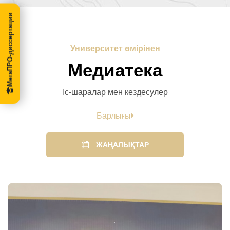
МегаПРО-диссертации
Университет өмірінен
Медиатека
Іс-шаралар мен кездесулер
Барлығы
ЖАҢАЛЫҚТАР