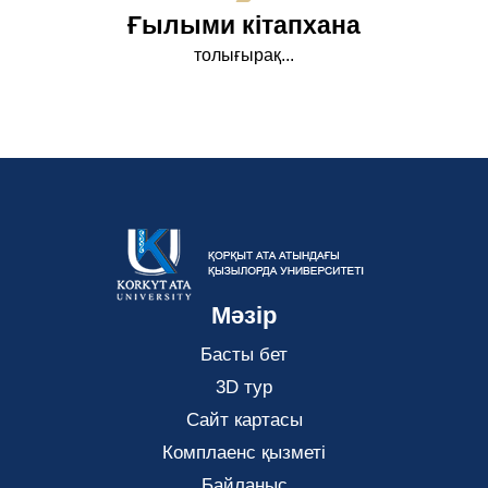
Ғылыми кітапхана
толығырақ...
Мәзір
Басты бет
3D тур
Сайт картасы
Комплаенс қызметі
Байланыс