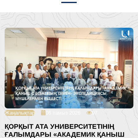
Жаңалықтар
06 тамыз 2026
97
ҚОРҚЫТ АТА УНИВЕРСИТЕТІНІҢ
ҒАЛЫМДАРЫ «АКАДЕМИК ҚАНЫШ