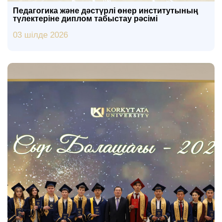
Педагогика және дәстүрлі өнер институтының
түлектеріне диплом табыстау рәсімі
03 шілде 2026