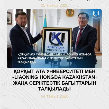
05 тамыз 2026
ҚОРҚЫТ АТА УНИВЕРСИТЕТІ МЕН
«LIAONING HONGDA KAZAKHSTAN»
ЖАҢА СЕРІКТЕСТІК БАҒЫТТАРЫН
ТАЛҚЫЛАДЫ
04 тамыз 2026