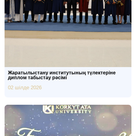
Жаратылыстану институтының түлектеріне
диплом табыстау рәсімі
02 шілде 2026