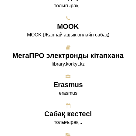
толығырақ...
МООK
МООK (Жаппай ашық онлайн сабақ)
МегаПРО электронды кітапхана
library.korkyt.kz
Erasmus
erasmus
Сабақ кестесі
толығырақ...