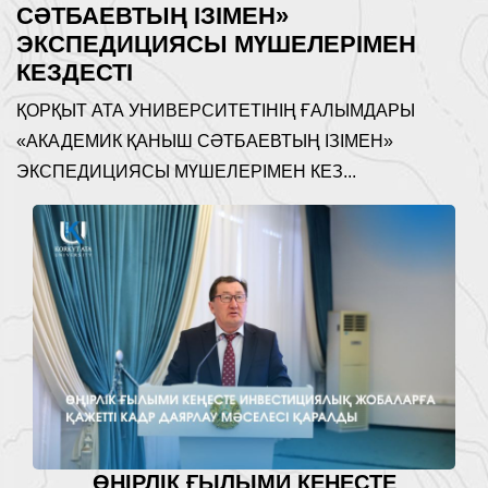
СӘТБАЕВТЫҢ ІЗІМЕН»
ЭКСПЕДИЦИЯСЫ МҮШЕЛЕРІМЕН
КЕЗДЕСТІ
ҚОРҚЫТ АТА УНИВЕРСИТЕТІНІҢ ҒАЛЫМДАРЫ
«АКАДЕМИК ҚАНЫШ СӘТБАЕВТЫҢ ІЗІМЕН»
ЭКСПЕДИЦИЯСЫ МҮШЕЛЕРІМЕН КЕЗ...
ӨҢІРЛІК ҒЫЛЫМИ КЕҢЕСТЕ