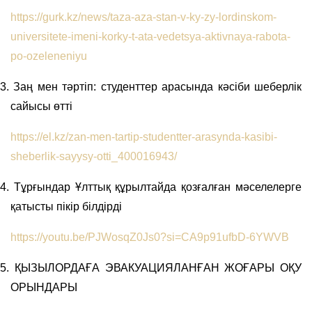
https://gurk.kz/news/taza-aza-stan-v-ky-zy-lordinskom-
universitete-imeni-korky-t-ata-vedetsya-aktivnaya-rabota-
po-ozeleneniyu
3.
Заң мен тәртіп: студенттер арасында кәсіби шеберлік
сайысы өтті
https://el.kz/zan-men-tartip-studentter-arasynda-kasibi-
sheberlik-sayysy-otti_400016943/
4.
Тұрғындар Ұлттық құрылтайда қозғалған мәселелерге
қатысты пікір білдірді
https://youtu.be/PJWosqZ0Js0?si=CA9p91ufbD-6YWVB
5.
ҚЫЗЫЛОРДАҒА ЭВАКУАЦИЯЛАНҒАН ЖОҒАРЫ ОҚУ
ОРЫНДАРЫ