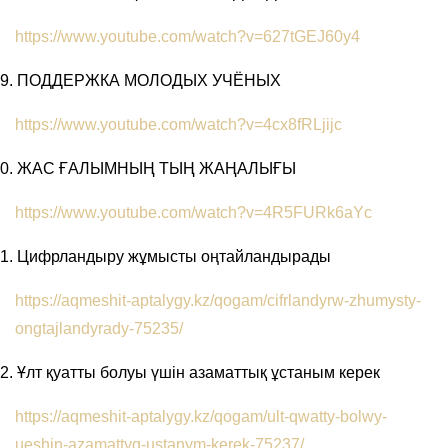
https://www.youtube.com/watch?v=627tGEJ60y4
9.
ПОДДЕРЖКА МОЛОДЫХ УЧЁНЫХ
https://www.youtube.com/watch?v=4cx8fRLjijc
0.
ЖАС ҒАЛЫМНЫҢ ТЫҢ ЖАҢАЛЫҒЫ
https://www.youtube.com/watch?v=4R5FURk6aYc
1.
Цифрландыру жұмысты оңтайландырады
https://aqmeshit-aptalygy.kz/qogam/cifrlandyrw-zhumysty-
ongtajlandyrady-75235/
2.
Ұлт қуатты болуы үшін азаматтық ұстаным керек
https://aqmeshit-aptalygy.kz/qogam/ult-qwatty-bolwy-
ueshin-azamattyq-ustanym-kerek-75237/