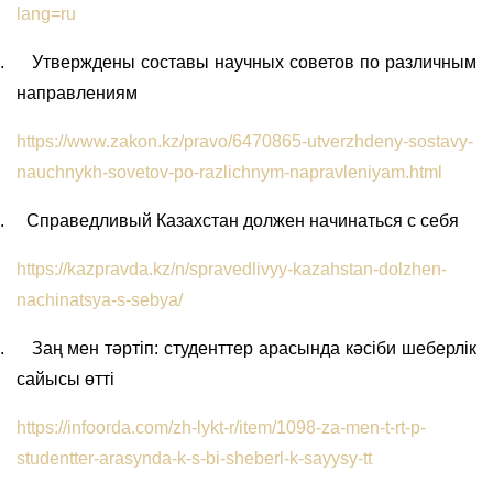
lang=ru
.
Утверждены составы научных советов по различным
направлениям
https://www.zakon.kz/pravo/6470865-utverzhdeny-sostavy-
nauchnykh-sovetov-po-razlichnym-napravleniyam.html
.
Справедливый Казахстан должен начинаться с себя
https://kazpravda.kz/n/spravedlivyy-kazahstan-dolzhen-
nachinatsya-s-sebya/
.
Заң мен тәртіп: студенттер арасында кәсіби шеберлік
сайысы өтті
https://infoorda.com/zh-lykt-r/item/1098-za-men-t-rt-p-
studentter-arasynda-k-s-bi-sheberl-k-sayysy-tt