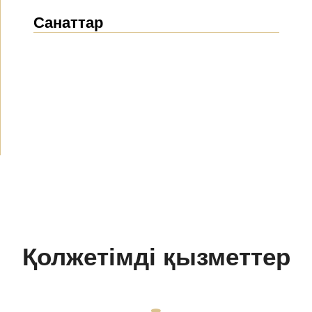
Санаттар
Жаңалықтар
(1912)
Хабарландырулар
(489)
БАҚ біз туралы
(154)
Жобалар
(10)
Қолжетімді қызметтер