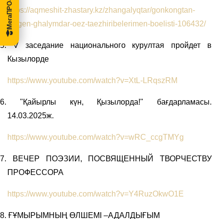
https://aqmeshit-zhastary.kz/zhangalyqtar/gonkongtan-
kelgen-ghalymdar-oez-taezhiribelerimen-boelisti-106432/
5.
V заседание национального курултая пройдет в
Кызылорде
https://www.youtube.com/watch?v=XtL-LRqszRM
6.
"Қайырлы күн, Қызылорда!" бағдарламасы.
14.03.2025ж.
https://www.youtube.com/watch?v=wRC_ccgTMYg
7.
ВЕЧЕР ПОЭЗИИ, ПОСВЯЩЕННЫЙ ТВОРЧЕСТВУ
ПРОФЕССОРА
https://www.youtube.com/watch?v=Y4RuzOkwO1E
8.
ҒҰМЫРЫМНЫҢ ӨЛШЕМІ –АДАЛДЫҒЫМ