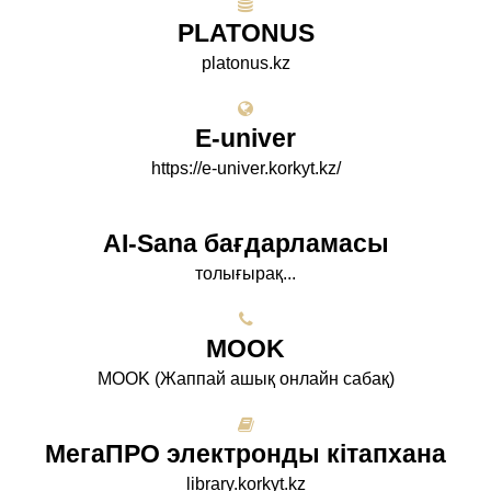
PLATONUS
platonus.kz
E-univer
https://e-univer.korkyt.kz/
AI-Sana бағдарламасы
толығырақ...
МООK
МООK (Жаппай ашық онлайн сабақ)
МегаПРО электронды кітапхана
library.korkyt.kz