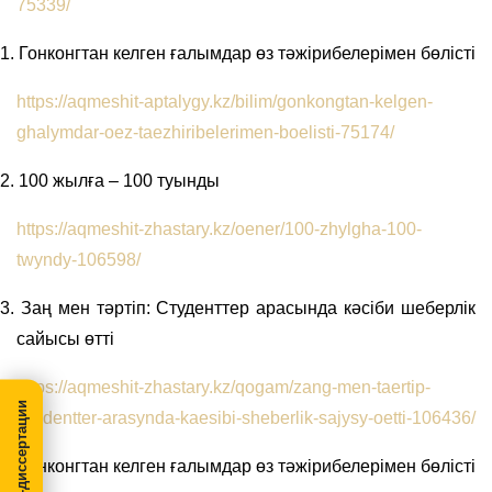
75339/
1.
Гонконгтан келген ғалымдар өз тәжірибелерімен бөлісті
https://aqmeshit-aptalygy.kz/bilim/gonkongtan-kelgen-
ghalymdar-oez-taezhiribelerimen-boelisti-75174/
2.
100 жылға – 100 туынды
https://aqmeshit-zhastary.kz/oener/100-zhylgha-100-
twyndy-106598/
3.
Заң мен тәртіп: Студенттер арасында кәсіби шеберлік
сайысы өтті
https://aqmeshit-zhastary.kz/qogam/zang-men-taertip-
МегаПРО-диссертации
stwdentter-arasynda-kaesibi-sheberlik-sajysy-oetti-106436/
4.
Гонконгтан келген ғалымдар өз тәжірибелерімен бөлісті