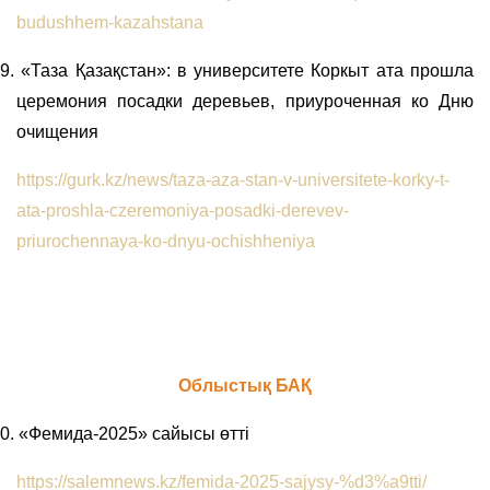
budushhem-kazahstana
9.
«Таза Қазақстан»: в университете Коркыт ата прошла
церемония посадки деревьев, приуроченная ко Дню
очищения
https://gurk.kz/news/taza-aza-stan-v-universitete-korky-t-
ata-proshla-czeremoniya-posadki-derevev-
priurochennaya-ko-dnyu-ochishheniya
Облыстық БАҚ
0.
«Фемида-2025» сайысы өтті
https://salemnews.kz/femida-2025-sajysy-%d3%a9tti/