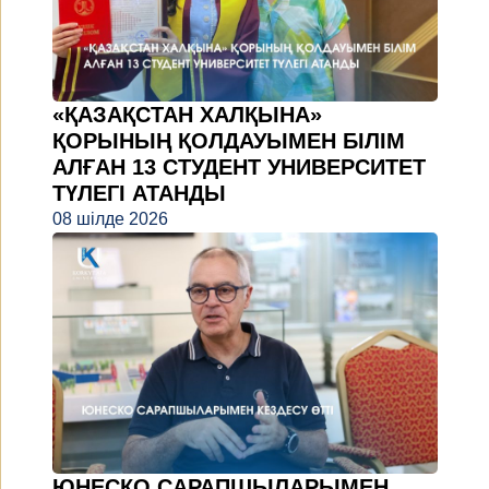
«ҚАЗАҚСТАН ХАЛҚЫНА»
ҚОРЫНЫҢ ҚОЛДАУЫМЕН БІЛІМ
АЛҒАН 13 СТУДЕНТ УНИВЕРСИТЕТ
ТҮЛЕГІ АТАНДЫ
08 шілде 2026
ЮНЕСКО САРАПШЫЛАРЫМЕН