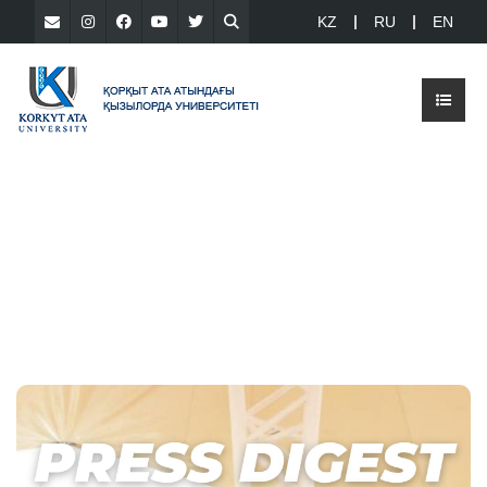
KZ
RU
EN