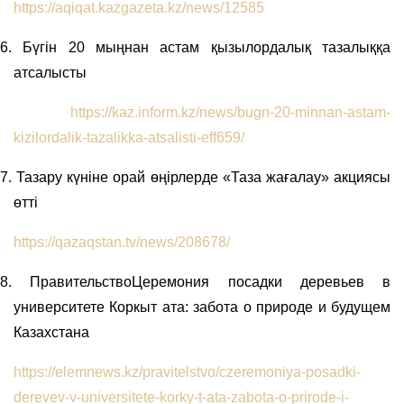
https://aqiqat.kazgazeta.kz/news/12585
6.
Бүгін 20 мыңнан астам қызылордалық тазалыққа
атсалысты
https://kaz.inform.kz/news/bugn-20-minnan-astam-
kizilordalik-tazalikka-atsalisti-eff659/
7.
Тазару күніне орай өңірлерде «Таза жағалау» акциясы
өтті
https://qazaqstan.tv/news/208678/
8.
ПравительствоЦеремония посадки деревьев в
университете Коркыт ата: забота о природе и будущем
Казахстана
https://elemnews.kz/pravitelstvo/czeremoniya-posadki-
derevev-v-universitete-korky-t-ata-zabota-o-prirode-i-