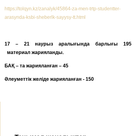
https://tolqyn.kz/zanalyk/45864-za-men-trtp-studentter-
arasynda-ksbi-sheberlk-sayysy-tt.html
17 – 21 наурыз аралығында барлығы 195
материал жарияланды.
БАҚ – та жарияланған – 45
Әлеуметтік желіде жарияланған - 150