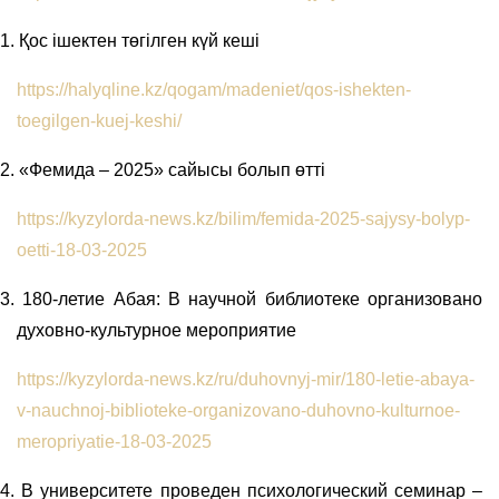
1.
Қос ішектен төгілген күй кеші
https://halyqline.kz/qogam/madeniet/qos-ishekten-
toegilgen-kuej-keshi/
2.
«Фемида – 2025» сайысы болып өтті
https://kyzylorda-news.kz/bilim/femida-2025-sajysy-bolyp-
oetti-18-03-2025
3.
180-летие Абая: В научной библиотеке организовано
духовно-культурное мероприятие
https://kyzylorda-news.kz/ru/duhovnyj-mir/180-letie-abaya-
v-nauchnoj-biblioteke-organizovano-duhovno-kulturnoe-
meropriyatie-18-03-2025
4.
В университете проведен психологический семинар –