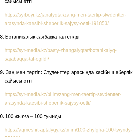
сайысы өтті
https://syrboyi.kz/janalyqtar/zang-men-taertip-stwdentter-
arasynda-kaesibi-sheberlik-sajysy-oetti-191853/
8.
Ботаникалық саябаққа тал егілді
https://syr-media.kz/basty-zhangalyqtar/botanikalyq-
sajabaqqa-tal-egildi/
9.
Заң мен тәртіп: Студенттер арасында кәсіби шеберлік
сайысы өтті
https://syr-media.kz/bilim/zang-men-taertip-stwdentter-
arasynda-kaesibi-sheberlik-sajysy-oetti/
0.
100 жылға – 100 туынды
https://aqmeshit-aptalygy.kz/bilim/100-zhylgha-100-twyndy-