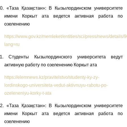
0.
«Таза Қазақстан»: В Кызылординском университете
имени Коркыт ата ведется активная работа по
озеленению
https://www.gov.kz/memleket/entities/sci/press/news/details
lang=ru
1.
Студенты Кызылординского университета ведут
активную работу по озеленению Коркыт ата
https://elemnews.kz/pravitelstvo/studenty-ky-zy-
lordinskogo-universiteta-vedut-aktivnuyu-rabotu-po-
ozeleneniyu-korky-t-ata
2.
«Таза Қазақстан»: В Кызылординском университете
имени Коркыт ата ведется активная работа по
озеленению