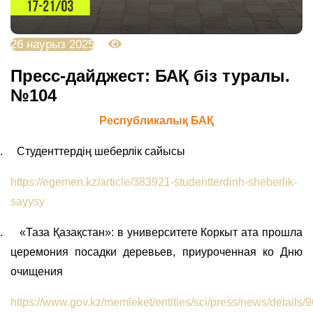
26 наурыз 2025
3226
Пресс-дайджест: БАҚ біз туралы.
№104
Республикалық БАҚ
.
Студенттердің шеберлік сайысы
https://egemen.kz/article/383921-studentterdinh-sheberlik-
sayysy
.
«Таза Қазақстан»: в университете Коркыт ата прошла
церемония посадки деревьев, приуроченная ко Дню
очищения
https://www.gov.kz/memleket/entities/sci/press/news/details