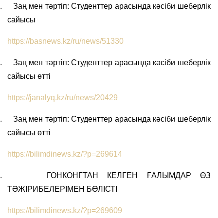
.
Заң мен тәртіп: Студенттер арасында кәсіби шеберлік
сайысы
https://basnews.kz/ru/news/51330
.
Заң мен тәртіп: Студенттер арасында кәсіби шеберлік
сайысы өтті
https://janalyq.kz/ru/news/20429
.
Заң мен тәртіп: Студенттер арасында кәсіби шеберлік
сайысы өтті
https://bilimdinews.kz/?p=269614
.
ГОНКОНГТАН КЕЛГЕН ҒАЛЫМДАР ӨЗ
ТӘЖІРИБЕЛЕРІМЕН БӨЛІСТІ
https://bilimdinews.kz/?p=269609