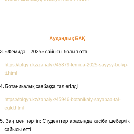
Аудандық БАҚ
3.
«Фемида – 2025» сайысы болып өтті
https://tolqyn.kz/zanalyk/45879-femida-2025-sayysy-bolyp-
tt.html
4.
Ботаникалық саябаққа тал егілді
https://tolqyn.kz/zanalyk/45946-botanikaly-sayabaa-tal-
egld.html
5.
Заң мен тәртіп: Студенттер арасында кәсіби шеберлік
сайысы өтті