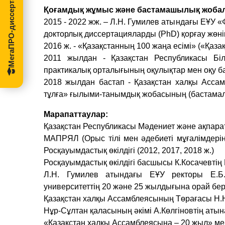
МегаПРО-диссертации
Қоғамдық жұмыс және бастамашылық жобал
2015 - 2022 жж. – Л.Н. Гумилев атындағы ЕҰУ
докторлық диссертацияларды (PhD) қорғау жөні
2016 ж. - «Қазақстанның 100 жаңа есімі» («Қа
2011 жылдан - Қазақстан Республикасы Бі
практикалық орталығының оқулықтар мен оқу
2018 жылдан бастап - Қазақстан халқы Асса
тұлға» ғылыми-танымдық жобасының (бастамалы
Марапаттаулар:
Қазақстан Республикасы Мәдениет және ақпарат м
МАПРЯЛ (Орыс тілі мен әдебиеті мұғалімдерін
Росқауымдастық өкілдігі (2012, 2017, 2018 ж.)
Росқауымдастық өкілдігі басшысы К.Косачевтің 
Л.Н. Гумилев атындағы ЕҰУ ректоры Е.Б.
университеттің 20 және 25 жылдығына орай беріл
Қазақстан халқы Ассамблеясының Төрағасы Н.Н
Нұр-Сұлтан қаласының әкімі А.Көлгіновтің атына
«Қазақстан халқы Ассамблеясына – 20 жыл» мед