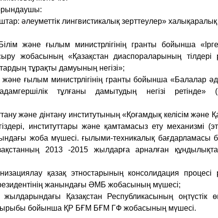
 орындаушы:
гуштар: әлеуметтік лингвистикалық зерттеулер» халықаралы
Білім және ғылым министрлігінің гранты бойынша «Ірг
сыру жобасының «Қазақстан диаспораларының тілдері р
ардың тұрақты дамуының негізі»;
м және ғылым министрлігінің гранты бойынша «Балалар әд
адамгершілік тұлғаны дамытудың негізі ретінде» (
ттану және дінтану институтының «Қоғамдық келісім және Қ
іздері, институттары және қамтамасыз ету механизмі (э
бындағы жоба мүшесі. ғылыми-техникалық бағдарламасы
азақстанның 2013 -2015 жылдарға арналған құндылықт
изациялау қазақ этностарының консолидация процесі р
резидентінің жанындағы ӘМБ жобасының мүшесі;
 жылдарындағы Қазақстан Республикасының оңтүстік өң
ақырыбы бойынша ҚР БҒМ БҒМ ГФ жобасының мүшесі.