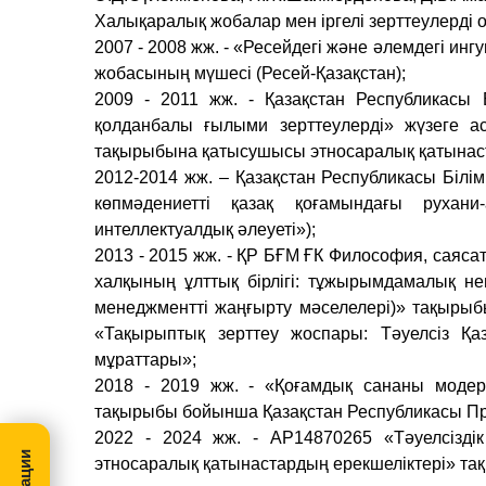
Халықаралық жобалар мен іргелі зерттеулерді
2007 - 2008 жж. - «Ресейдегі және әлемдегі ин
жобасының мүшесі (Ресей-Қазақстан);
2009 - 2011 жж. - Қазақстан Республикасы 
қолданбалы ғылыми зерттеулерді» жүзеге а
тақырыбына қатысушысы этносаралық қатынаст
2012-2014 жж. – Қазақстан Республикасы Білі
көпмәдениетті қазақ қоғамындағы рухани-
интеллектуалдық әлеуеті»);
2013 - 2015 жж. - ҚР БҒМ ҒК Философия, саяса
халқының ұлттық бірлігі: тұжырымдамалық нег
менеджментті жаңғырту мәселелері)» тақыры
«Тақырыптық зерттеу жоспары: Тәуелсіз Қ
мұраттары»;
2018 - 2019 жж. - «Қоғамдық сананы модерн
тақырыбы бойынша Қазақстан Республикасы П
2022 - 2024 жж. - AР14870265 «Тәуелсіздік
этносаралық қатынастардың ерекшеліктері» т