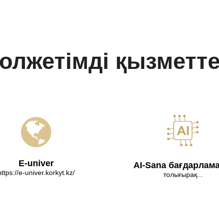
олжетімді қызметт
E-univer
AI-Sana бағдарлам
https://e-univer.korkyt.kz/
толығырақ...