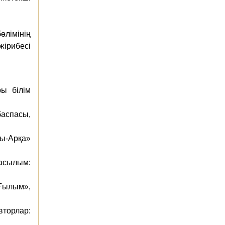
өлімінің
ірибесі
ы білім
баспасы,
ры-Арқа»
басылым:
«Ғылым»,
вторлар: