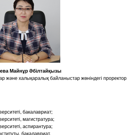
ева Майнұр Әбілтайқызы
р және халықаралық байланыстар жөніндегі проректор
верситеті, бакалавриат;
ерситеті, магистратура;
верситеті, аспирантура;
ституты, бакалавриат.