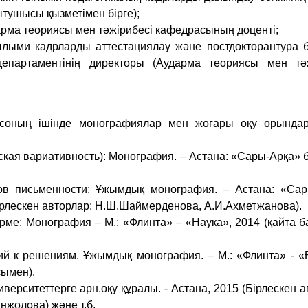
ушысы қызметімен бірге);
арма теориясы мен тәжірибесі кафедрасының доценті;
ылыми кадрларды аттестациялау және постдокторантура б
партаментінің директоры (Аударма теориясы мен тәж
соның ішінде монографиялар мен жоғары оқу орындар
еская вариативность): Монография. – Астана: «Сары-Арқа» 
ков письменности: Ұжымдық монография. – Астана: «Са
(Бірлескен авторлар: Н.Ш.Шаймерденова, А.И.Ахметжанова).
орме: Монография – М.: «Флинта» – «Наука», 2014 (қайта 
ссий к решениям. Ұжымдық монография. – М.: «Флинта» - 
ымен).
ерситеттерге арн.оқу құралы. - Астана, 2015 (Бірлескен а
нжолова) және т.б.