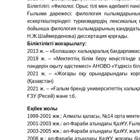
Біліктілігі: «Филолог. Орыс тілі мен әдебиеті пән
Ғылыми дәрежесі: филология ғылымдарының
ескерткіштеріндегі түркизмдердің лексикалық
бойынша филология ғылымдарының кандидаты ғы
Н.Ж.Шаймерденова) диссертация қорғады.
Біліктілікті жоғарылату:
2013 ж. – «Болашақ» халықаралық бағдарлама
2019 ж. – «Мектептің білім беру кеңістігінд
пәндерін оқыту әдістемесі» АНОВО «Үздіксіз біл
2021 ж. – «Жоғары оқу орындарындағы корпо
(Қазақстан)
2021 ж. – «Ғалым бренді университеттің халық
ҒЗУ (Ресей) және т.б.
Еңбек жолы
1999-2001 жж.: Алматы қаласы, №14 орта мектеп,
2001-2003 жж.: әл-Фараби атындағы ҚазҰУ, Ғыл
2003-2005 жж.: әл-Фараби атындағы ҚазҰУ, жал
2006 ж.: әл-Фараби атындағы ҚазҰУ, жоғары бі