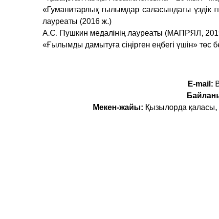
«Гуманитарлық ғылымдар саласындағы үздік 
лауреаты (2016 ж.)
А.С. Пушкин медалінің лауреаты (МАПРЯЛ, 2019
«Ғылымды дамытуға сіңірген еңбегі үшін» төс бел
E-mail:
B
Байлан
Мекен-жайы:
Қызылорда қаласы, А