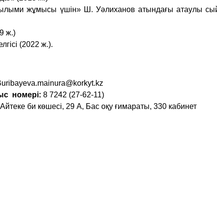
ғылыми жұмысы үшін» Ш. Уәлиханов атындағы атаулы сы
 ж.)
гісі (2022 ж.).
uribayeva.mainura@korkyt.kz
ыс номері:
8 7242 (27-62-11)
йтеке би көшесі, 29 А, Бас оқу ғимараты, 330 кабинет