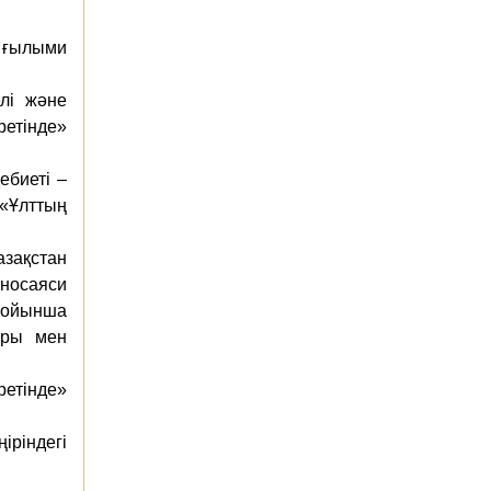
қ ғылыми
елі және
етінде»
ебиеті –
«Ұлттың
азақстан
тносаяси
 бойынша
ары мен
етінде»
іріндегі