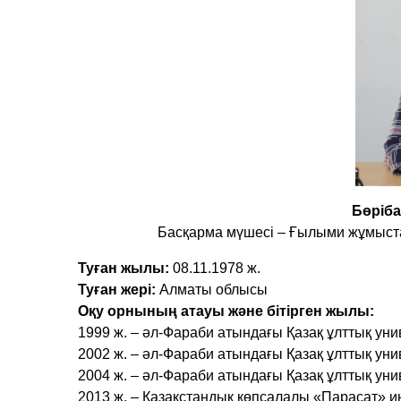
Бөріба
Басқарма мүшесі – Ғылыми жұмыста
Туған жылы:
08.11.1978 ж.
Туған жері:
Алматы облысы
Оқу орнының атауы және бітірген жылы:
1999 ж. – әл-Фараби атындағы Қазақ ұлттық уни
2002 ж. – әл-Фараби атындағы Қазақ ұлттық унив
2004 ж. – әл-Фараби атындағы Қазақ ұлттық уни
2013 ж. – Қазақстандық көпсалалы «Парасат» ин