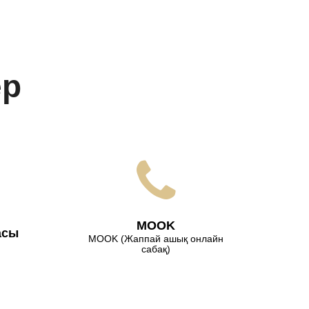
ер
МООK
асы
МООK (Жаппай ашық онлайн
сабақ)