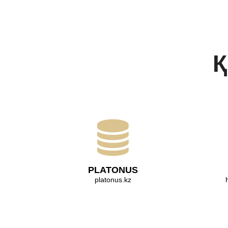
Қ
PLATONUS
platonus.kz