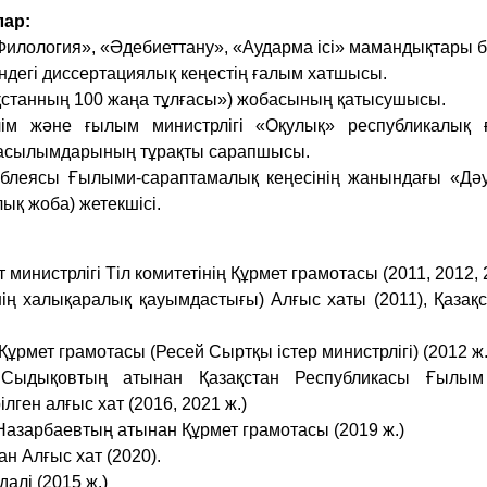
ар:
 «Филология», «Әдебиеттану», «Аударма ісі» мамандықтары
ндегі диссертациялық кеңестің ғалым хатшысы.
зақстанның 100 жаңа тұлғасы») жобасының қатысушысы.
лім және ғылым министрлігі «Оқулық» республикалық 
 басылымдарының тұрақты сарапшысы.
мблеясы Ғылыми-сараптамалық кеңесінің жанындағы «Дә
қ жоба) жетекшісі.
инистрлігі Тіл комитетінің Құрмет грамотасы (2011, 2012, 
ің халықаралық қауымдастығы) Алғыс хаты (2011), Қазақ
Құрмет грамотасы (Ресей Сыртқы істер министрлігі) (2012 ж
Сыдықовтың атынан Қазақстан Республикасы Ғылым 
ген алғыс хат (2016, 2021 ж.)
азарбаевтың атынан Құрмет грамотасы (2019 ж.)
н Алғыс хат (2020).
алі (2015 ж.)