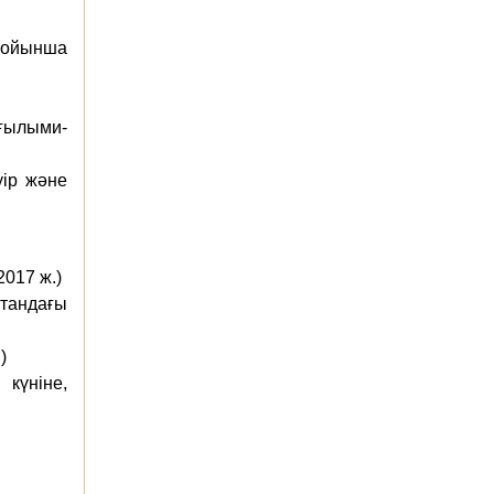
 бойынша
ғылыми-
уір және
2017 ж.)
стандағы
.)
күніне,