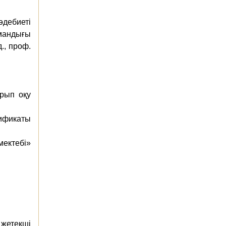
дебиеті
амандығы
., проф.
ырып оқу
тификаты
мектебі»
 жетекші