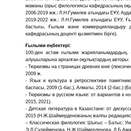
маманы (орыс филологиясы кафедрасының оқыт
2006-2019 жж.: Л.Н.Гумилев атындағы ЕҰУ, Ауд
2019-2022 жж.: Л.Н.Гумилев атындағы ЕҰУ, Ғ
бастығы, Ғылым және коммерцияландыру де
кафедрасының доценті қызметімен бірге).
Ғылыми еңбектері:
100-ден астам ғылыми жарияланымдардың, 
алушыларына арналған оқулықтардың авторы:
- Тюркизмы на страницах древних книг (лексич
2009 ж.
- Язык и культура в ретроспективе памятни
баспасы, 2009 (1-бас.), Алматы, 2014 (2-бас.) 
- Тюркизмы в русском языке: от вариантов к н
2015, 2021).
- Детская литература в Казахстане: от диску
2015 (Н.Ж.Шаймерденованың жалпы редакцияс
– Классическая филология: Шығыс – Батыс: Унив
Э.Д.Сүлейменова, Н.Ж.Шаймерденова, Д.Б.Ама