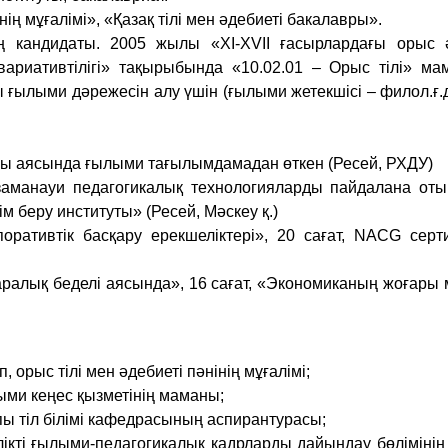
інің мұғалімі», «Қазақ тілі мен әдебиеті бакалавры».
 кандидаты. 2005 жылы «XI-XVII ғасырлардағы орыс ә
 вариативтілігі» тақырыбында «10.02.01 – Орыс тілі» м
лыми дәрежесін алу үшін (ғылыми жетекшісі – филол.ғ.д
сы аясында ғылыми тағылымдамадан өткен (Ресей, РХДУ)
е заманауи педагогикалық технологияларды пайдалана от
ім беру институты» (Ресей, Мәскеу қ.)
ративтік басқару ерекшеліктері», 20 сағат, NACG сер
аралық беделі аясында», 16 сағат, «Экономиканың жоғары 
 орыс тілі мен әдебиеті пәнінің мұғалімі;
ыми кеңес қызметінің маманы;
пы тіл білімі кафедрасының аспирантурасы;
лікті ғылыми-педагогикалық кадрларды дайындау бөлімінің