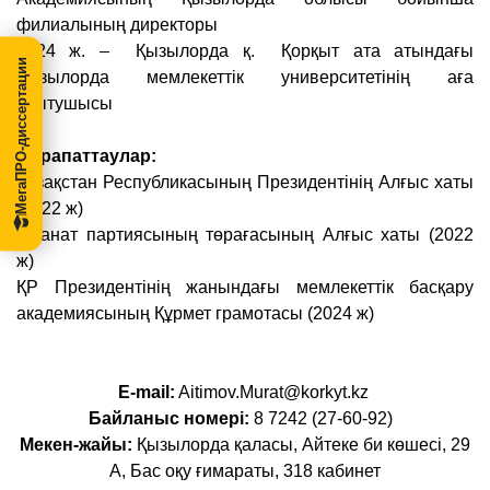
филиалының директоры
2024 ж. – Қызылорда қ. Қорқыт ата атындағы
МегаПРО-диссертации
Қызылорда мемлекеттік университетінің аға
оқытушысы
Марапаттаулар:
Қазақстан Республикасының Президентінің Алғыс хаты
(2022 ж)
Аманат партиясының төрағасының Алғыс хаты (2022
ж)
ҚР Президентінің жанындағы мемлекеттік басқару
академиясының Құрмет грамотасы (2024 ж)
E-mail:
Aitimov.Murat@korkyt.kz
Байланыс номері:
8 7242 (27-60-92)
Мекен-жайы:
Қызылорда қаласы, Айтеке би көшесі, 29
А, Бас оқу ғимараты, 318 кабинет