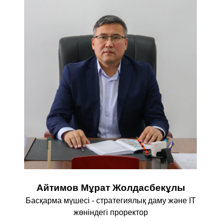
Айтимов Мұрат Жолдасбекұлы
Басқарма мүшесі - стратегиялық даму және IT
жөніндегі проректор