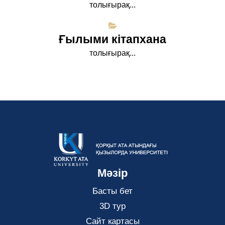
толығырақ...
Ғылыми кітапхана
толығырақ...
Мәзір
Басты бет
3D тур
Сайт картасы