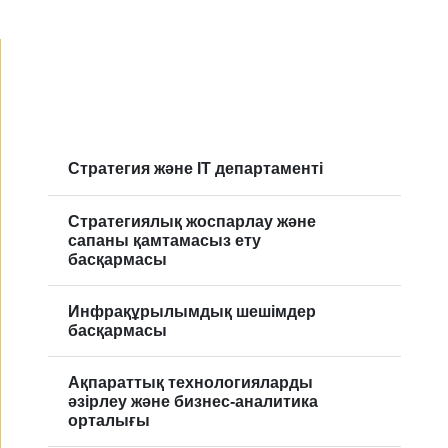
Стратегия және IT департаменті
Cтратегиялық жоспарлау және
сапаны қамтамасыз ету
басқармасы
Инфрақұрылымдық шешімдер
басқармасы
Ақпараттық технологияларды
әзірлеу және бизнес-аналитика
орталығы