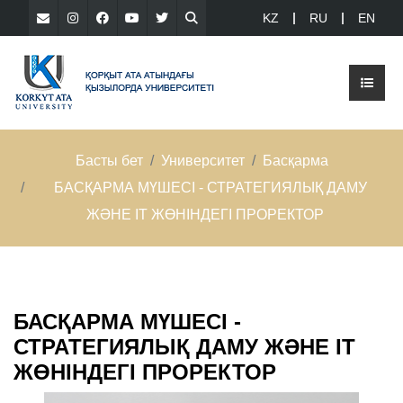
KZ
RU
EN
Басты бет
Университет
Басқарма
БАСҚАРМА МҮШЕСІ - СТРАТЕГИЯЛЫҚ ДАМУ
ЖӘНЕ IT ЖӨНІНДЕГІ ПРОРЕКТОР
БАСҚАРМА МҮШЕСІ -
СТРАТЕГИЯЛЫҚ ДАМУ ЖӘНЕ IT
ЖӨНІНДЕГІ ПРОРЕКТОР