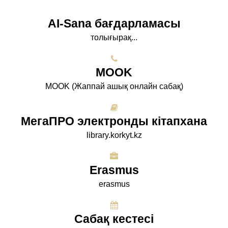
AI-Sana бағдарламасы
толығырақ...
МООK
МООK (Жаппай ашық онлайн сабақ)
МегаПРО электронды кітапхана
library.korkyt.kz
Erasmus
erasmus
Сабақ кестесі