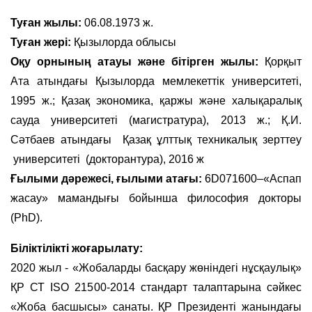
Туған жылы:
06.08.1973 ж.
Туған жері:
Қызылорда облысы
Оқу орнының атауы және бітірген жылы:
Қорқыт
Ата атындағы Қызылорда мемлекеттік университеті,
1995 ж.; Қазақ экономика, қаржы және халықаралық
сауда университеті (магистратура), 2013 ж.; Қ.И.
Сәтбаев атындағы Қазақ ұлттық техникалық зерттеу
университеті (докторантура), 2016 ж
Ғылыми дәрежесi, ғылыми атағы:
6D071600–«Аспап
жасау» мамандығы бойынша философия докторы
(PhD).
Біліктілікті жоғарылату:
2020 жыл - «Жобаларды басқару жөніндегі нұсқаулық»
ҚР СТ ISO 21500-2014 стандарт талаптарына сәйкес
«Жоба басшысы» санаты. ҚР Президенті жанындағы