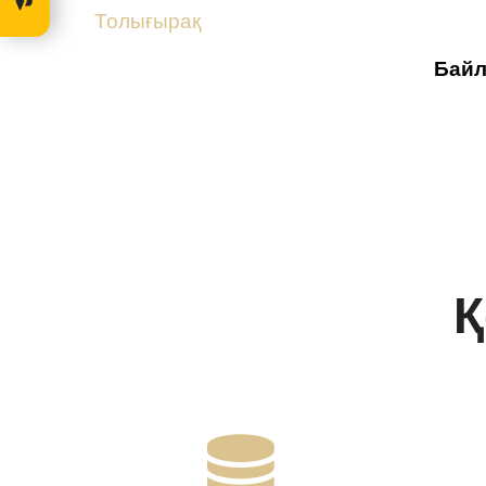
Толығырақ
Байл
Қ