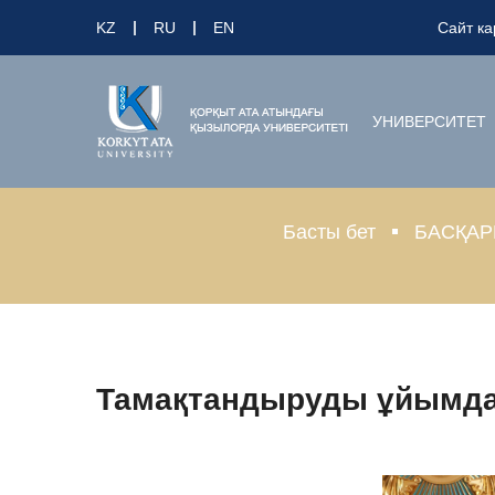
KZ
RU
EN
Сайт ка
УНИВЕРСИТЕТ
Басты бет
БАСҚАР
Тамақтандыруды ұйымда