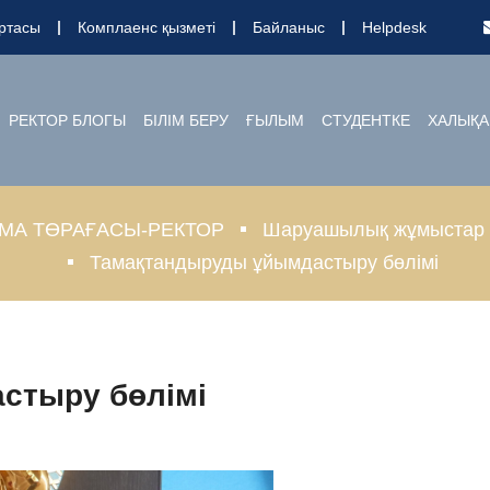
ртасы
Комплаенс қызметі
Байланыс
Helpdesk
РЕКТОР БЛОГЫ
БІЛІМ БЕРУ
ҒЫЛЫМ
СТУДЕНТКЕ
ХАЛЫҚА
МА ТӨРАҒАСЫ-РЕКТОР
Шаруашылық жұмыстар ж
Тамақтандыруды ұйымдастыру бөлімі
стыру бөлімі