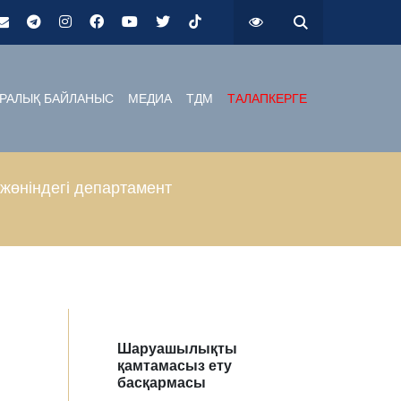
РАЛЫҚ БАЙЛАНЫС
МЕДИА
ТДМ
ТАЛАПКЕРГЕ
өніндегі департамент
Шаруашылықты
қамтамасыз ету
басқармасы