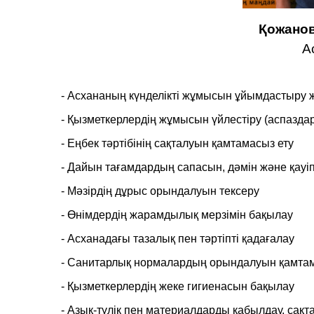
Қожанов
А
- Асхананың күнделікті жұмысын ұйымдастыру
- Қызметкерлердің жұмысын үйлестіру (аспазда
- Еңбек тәртібінің сақталуын қамтамасыз ету
- Дайын тағамдардың сапасын, дәмін және қауіп
- Мәзірдің дұрыс орындалуын тексеру
- Өнімдердің жарамдылық мерзімін бақылау
- Асханадағы тазалық пен тәртіпті қадағалау
- Санитарлық нормалардың орындалуын қамта
- Қызметкерлердің жеке гигиенасын бақылау
- Азық-түлік пен материалдарды қабылдау, сақт