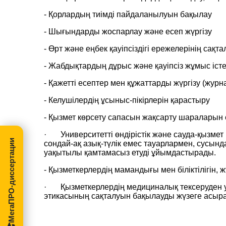
- Қорлардың тиімді пайдаланылуын бақылау
- Шығындарды жоспарлау және есеп жүргізу
- Өрт және еңбек қауіпсіздігі ережелерінің сақ
- Жабдықтардың дұрыс және қауіпсіз жұмыс іст
- Қажетті есептер мен құжаттарды жүргізу (журн
- Келушілердің ұсыныс-пікірлерін қарастыру
- Қызмет көрсету сапасын жақсарту шараларын 
·
Университетті өндірістік және сауда-қызмет
МегаПРО-диссертации
сондай-ақ азық-түлік емес тауарлармен, сусынд
уақ
ы
тылы қамтамасыз етуді ұйымдастырады.
- Қызметкерлердің мамандығы мен біліктілігін, 
·
Қызметкерлердің медициналық тексеруден у
этикасының сақталуын бақылауды жүзеге асыр