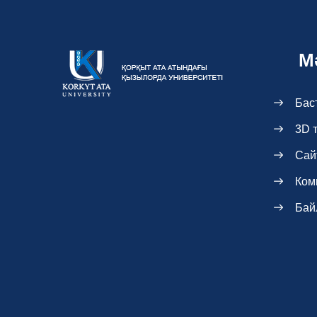
М
Бас
3D 
Сай
Ком
Бай