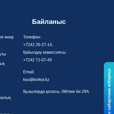
Байланыс
лі өнер
Телефон:
+7242 26-27-14,
Қабылдау комиссиясы
уты
+7242 71-07-45
лық
Бізге хабарлама жіберіңіз
Email:
ksu@korkyt.kz
Қызылорда қаласы, Әйтеке би 29А
калық