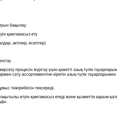
талуын бақылау
еуін қамтамасыз ету
алдар, актілер, есептер)
енгізу
.
 көрсету процесін жүргізу үшін қажетті азық-түлік тауарлары
армен сату ассортиментіне кіретін азық-түлік тауарларымен
жұмыс тәжірибесін тексереді.
ақытылы өтуін қамтамасыз етеді және қызметтік қарым-қа
ады.