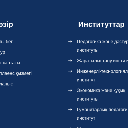
әзір
Институттар
ты бет
Педагогика және дәстүр
институты
тур
Жаратылыстану инстит
т картасы
Инженерлі-технология
плаенс қызметі
институт
ланыс
Экономика және құқық
институты
Гуманитарлық-педагоги
институт