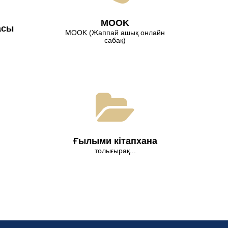
МООK
асы
МООK (Жаппай ашық онлайн
сабақ)
Ғылыми кітапхана
толығырақ...