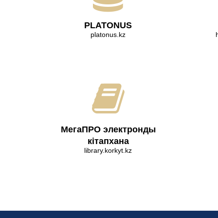
PLATONUS
platonus.kz
МегаПРО электронды
кітапхана
library.korkyt.kz