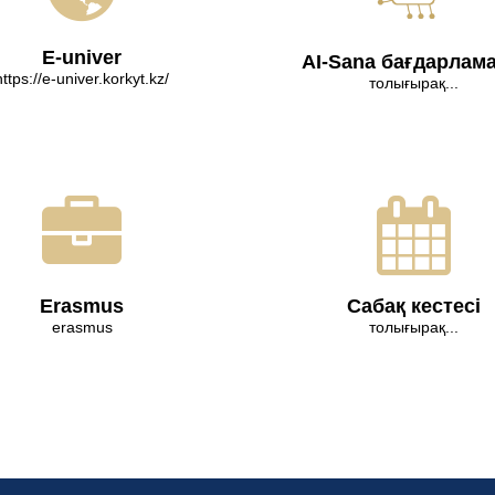
E-univer
AI-Sana бағдарлам
https://e-univer.korkyt.kz/
толығырақ...
Erasmus
Сабақ кестесі
erasmus
толығырақ...