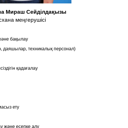
а Мираш Сейділдақызы
схана меңгерушісі
 және бақылау
р, даяшылар, техникалық персонал)
сіздігін қадағалау
масыз ету
ау және есепке алу