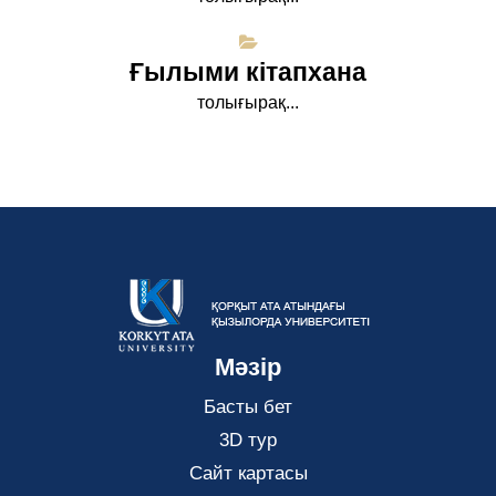
Ғылыми кітапхана
толығырақ...
Мәзір
Басты бет
3D тур
Сайт картасы