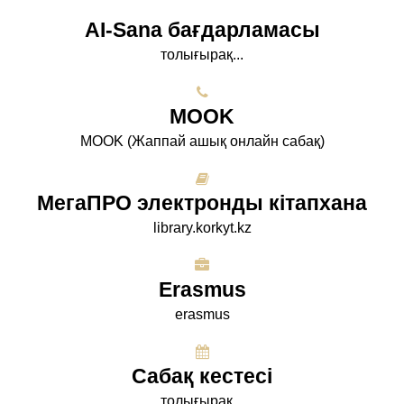
AI-Sana бағдарламасы
толығырақ...
МООK
МООK (Жаппай ашық онлайн сабақ)
МегаПРО электронды кітапхана
library.korkyt.kz
Erasmus
erasmus
Сабақ кестесі
толығырақ...