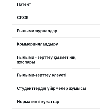
Патент
CҒЗЖ
Ғылыми журналдар
Коммерцияландыру
Ғылыми - зерттеу қызметінің
жоспары
Ғылыми-зерттеу әлеуеті
Студенттердің үйірмелер жұмысы
Нормативті құжаттар