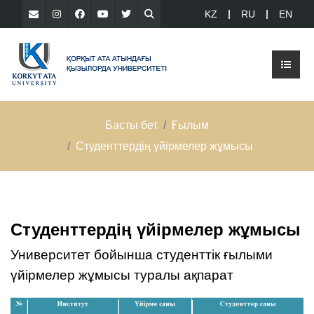
KZ
RU
EN
Басты бет
Ғылым
Студенттердің үйірмелер жұмысы
Студенттердің үйірмелер жұмысы
Университет бойынша студенттік ғылыми
үйірмелер жұмысы туралы ақпарат