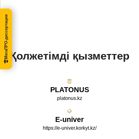
МегаПРО-диссертации
Қолжетімді қызметтер
PLATONUS
platonus.kz
E-univer
https://e-univer.korkyt.kz/