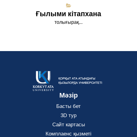
Ғылыми кітапхана
толығырақ...
Мәзір
Басты бет
3D тур
Сайт картасы
Комплаенс қызметі