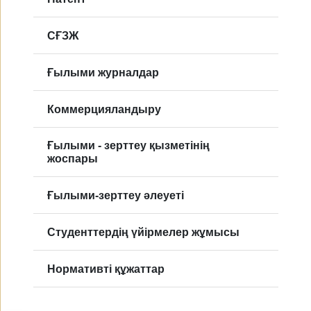
CҒЗЖ
Ғылыми журналдар
Коммерцияландыру
Ғылыми - зерттеу қызметінің
жоспары
Ғылыми-зерттеу әлеуеті
Студенттердің үйірмелер жұмысы
Нормативті құжаттар