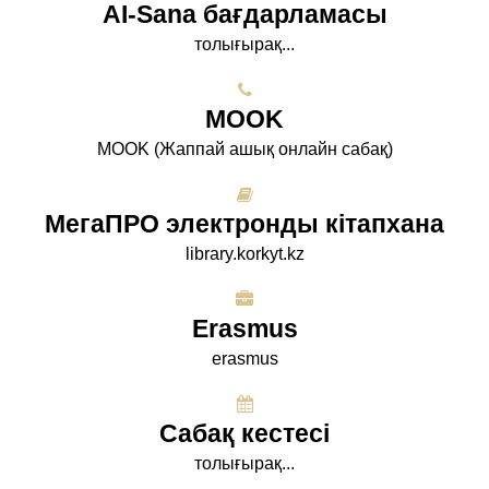
AI-Sana бағдарламасы
толығырақ...
МООK
МООK (Жаппай ашық онлайн сабақ)
МегаПРО электронды кітапхана
library.korkyt.kz
Erasmus
erasmus
Сабақ кестесі
толығырақ...