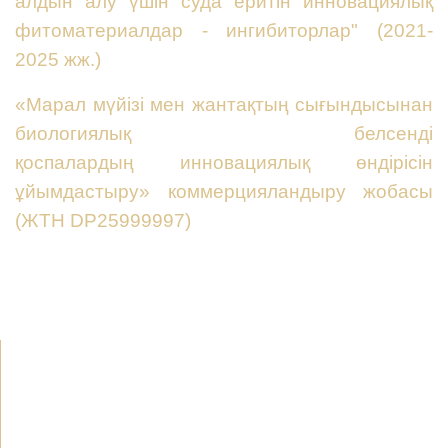
алдын алу үшін суда еритін инновациялық
фитоматериалдар - ингибиторлар" (2021-
2025 жж.)
«Марал мүйізі мен жантақтың сығындысынан
биологиялық белсенді
қоспалардың инновациялық өндірісін
ұйымдастыру» коммерцияландыру жобасы
(ЖТН DP25999997)