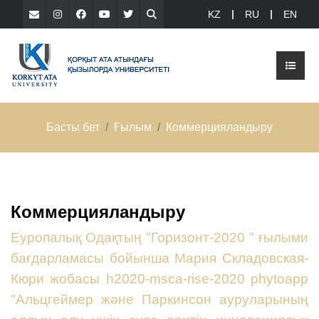
KZ
RU
EN
Басты бет
Ғылым
Коммерцияландыру
Коммерцияландыру
Еуропалық Одақтың "Горизонт-2020 " ғылыми
бағдарламасы бойынша Мария Складовская-
Кюри жобасы h2020-msca-rise-2020 phytoapp
"Альцгеймер және Паркинсон ауруларының