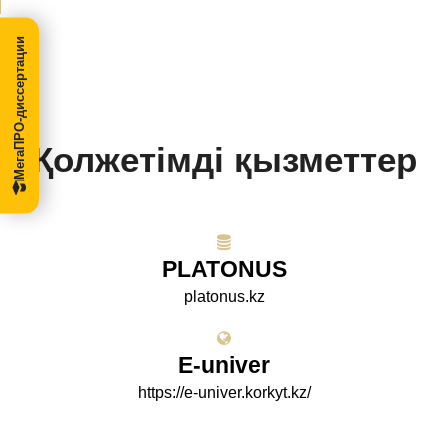
МегаПРО-диссертации
Қолжетімді қызметтер
PLATONUS
platonus.kz
E-univer
https://e-univer.korkyt.kz/