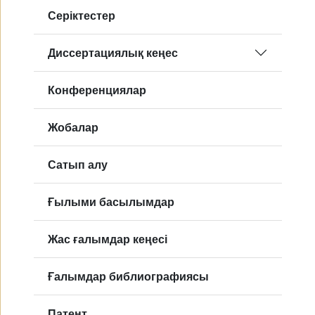
Серіктестер
Диссертациялық кеңес
Конференциялар
Жобалар
Сатып алу
Ғылыми басылымдар
Жас ғалымдар кеңесі
Ғалымдар библиографиясы
Патент