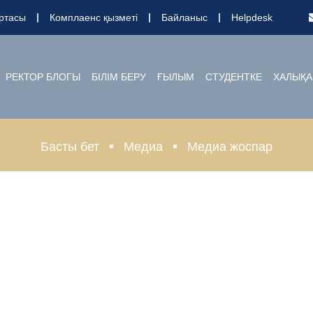
ртасы
Комплаенс қызметі
Байланыс
Helpdesk
РЕКТОР БЛОГЫ
БІЛІМ БЕРУ
ҒЫЛЫМ
СТУДЕНТКЕ
ХАЛЫҚА
Басты бет
Медиа
Медиа жоспар