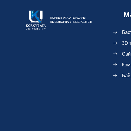
М
Бас
3D 
Сай
Ком
Бай