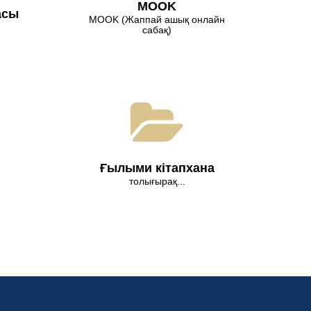
МООK
асы
МООK (Жаппай ашық онлайн
сабақ)
Ғылыми кітапхана
толығырақ...