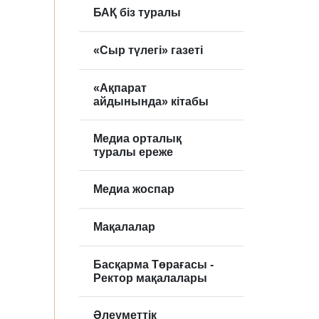
БАҚ біз туралы
«Сыр түлегі» газеті
«Ақпарат
айдынында» кітабы
Медиа орталық
туралы ереже
Медиа жоспар
Мақалалар
Басқарма Төрағасы -
Ректор мақалалары
Әлеуметтік