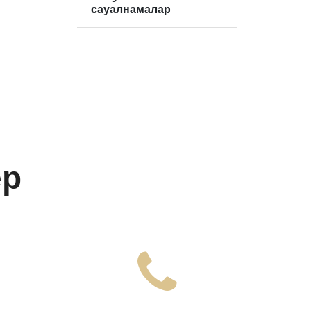
сауалнамалар
ер