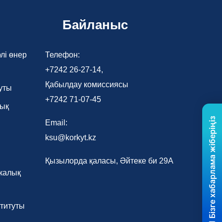
Байланыс
лі өнер
Телефон:
+7242 26-27-14,
Қабылдау комиссиясы
уты
+7242 71-07-45
лық
Бізге хабарлама жіберіңіз
Email:
ksu@korkyt.kz
Қызылорда қаласы, Әйтеке би 29А
калық
титуты