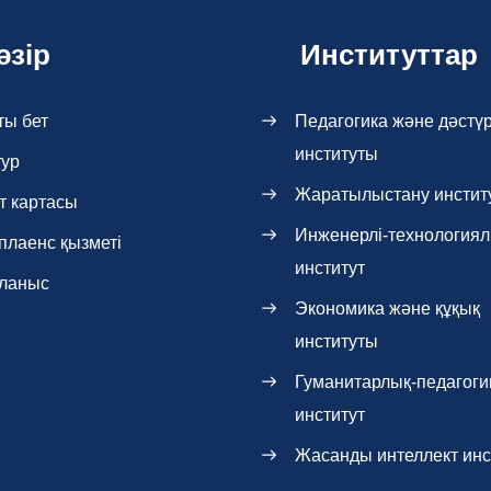
әзір
Институттар
ты бет
Педагогика және дәстүр
институты
тур
Жаратылыстану инстит
т картасы
Инженерлі-технология
плаенс қызметі
институт
ланыс
Экономика және құқық
институты
Гуманитарлық-педагоги
институт
Жасанды интеллект инс