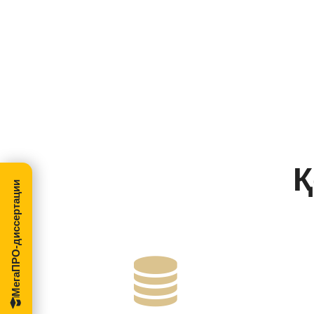
Қ
МегаПРО-диссертации