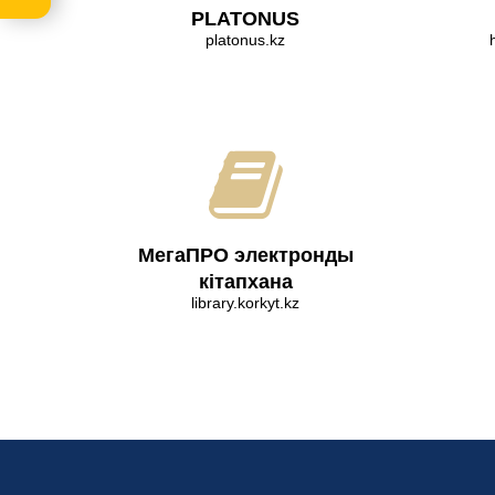
PLATONUS
platonus.kz
МегаПРО электронды
кітапхана
library.korkyt.kz