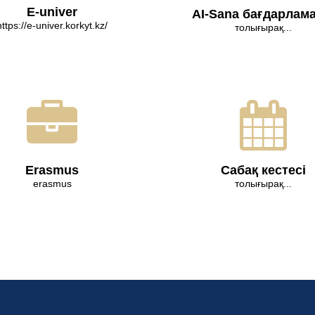
E-univer
AI-Sana бағдарлам
https://e-univer.korkyt.kz/
толығырақ...
Erasmus
Сабақ кестесі
erasmus
толығырақ...