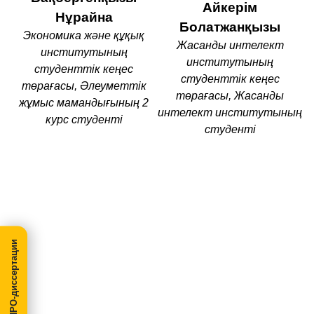
Айкерім
Нұрайна
Болатжанқызы
Экономика және құқық
Жасанды интелект
институтының
институтының
студенттік кеңес
студенттік кеңес
төрағасы, Әлеуметтік
төрағасы, Жасанды
жұмыс мамандығының 2
интелект институтының
курс студенті
студенті
МегаПРО-диссертации