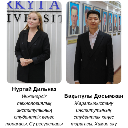
Нұртай Дильназ
Бақытұлы Досымжан
Инженерлік
технологиялық
Жаратылыстану
институтының
институтының
студенттік кеңес
студенттік кеңес
төрағасы, Су ресурстары
төрағасы, Химия оқу