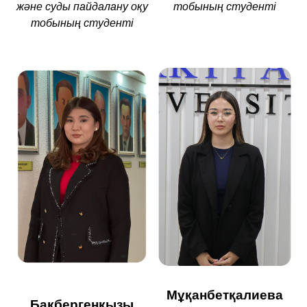
және суды пайдалану оқу
тобының студенті
тобының студенті
Мұқанбетқалиева
Бақбергенқызы