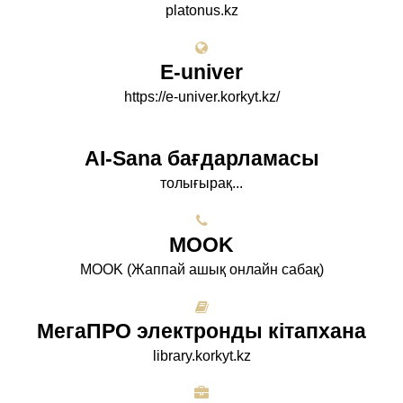
platonus.kz
E-univer
https://e-univer.korkyt.kz/
AI-Sana бағдарламасы
толығырақ...
МООK
МООK (Жаппай ашық онлайн сабақ)
МегаПРО электронды кітапхана
library.korkyt.kz