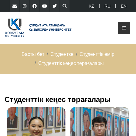
KZ
RU
EN
Басты бет
Студентке
Студенттік өмір
Студенттік кеңес төрағалары
Студенттік кеңес төрағалары