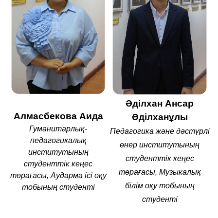
Әділхан Ансар
Алмасбекова Аида
Әділханұлы
Гуманитарлық-
Педагогика және дәстүрлі
педагогикалық
өнер институтының
институтының
студенттік кеңес
студенттік кеңес
төрағасы, Музыкалық
төрағасы, Аударма ісі оқу
білім оқу тобының
тобының студенті
студенті