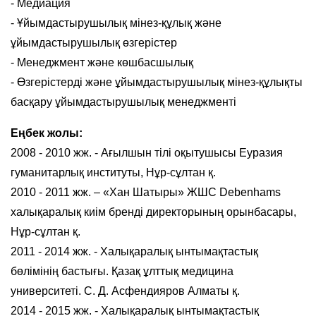
- Медиация
- Ұйымдастырушылық мінез-құлық және
ұйымдастырушылық өзгерістер
- Менеджмент және көшбасшылық
- Өзгерістерді және ұйымдастырушылық мінез-құлықты
басқару ұйымдастырушылық менеджменті
Еңбек жолы:
2008 - 2010 жж. - Ағылшын тілі оқытушысы Еуразия
гуманитарлық институты, Нұр-сұлтан қ.
2010 - 2011 жж. – «Хан Шатыры» ЖШС Debenhams
халықаралық киім бренді директорының орынбасары,
Нұр-сұлтан қ.
2011 - 2014 жж. - Халықаралық ынтымақтастық
бөлімінің бастығы. Қазақ ұлттық медицина
университеті. С. Д. Асфендияров Алматы қ.
2014 - 2015 жж. - Халықаралық ынтымақтастық