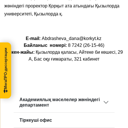
жөніндегі проректор Қорқыт ата атындағы Қызылорда
университеті, Қызылорда қ.
E-mail:
Abdrasheva_dana@korkyt.kz
Байланыс номері:
8 7242 (26-15-46)
МегаПРО-диссертации
Мекен-жайы:
Қызылорда қаласы, Айтеке би көшесі, 29
А, Бас оқу ғимараты, 321 кабинет
Aкадемиялық мәселелер жөніндегі
департамент
Tіркеуші офис