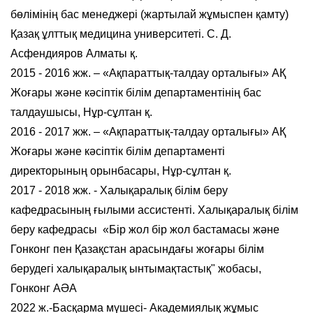
бөлімінің бас менеджері (жартылай жұмыспен қамту)
Қазақ ұлттық медицина университеті. С. Д.
Асфендияров Алматы қ.
2015 - 2016 жж. – «Ақпараттық-талдау орталығы» АҚ
Жоғары және кәсіптік білім департаментінің бас
талдаушысы, Нұр-сұлтан қ.
2016 - 2017 жж. – «Ақпараттық-талдау орталығы» АҚ
Жоғары және кәсіптік білім департаменті
директорының орынбасары, Нұр-сұлтан қ.
2017 - 2018 жж. - Халықаралық білім беру
кафедрасының ғылыми ассистенті. Халықаралық білім
беру кафедрасы «Бір жол бір жол бастамасы және
Гонконг пен Қазақстан арасындағы жоғары білім
берудегі халықаралық ынтымақтастық" жобасы,
Гонконг АӘА
2022 ж.-Басқарма мүшесі- Академиялық жұмыс