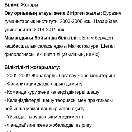
Білімі:
Жоғары
Оқу орнының атауы және бітірген жылы:
Еуразия
гуманитарлық институты 2003-2008 жж., Назарбаев
университеті 2014-2015 жж.
Мамандығы бойынша біліктілігі:
Білім берудегі
көшбасшылық саласындағы Магистратура, Шетел
филологиясы: екі шет тілі (ағылшын, неміс)
Біліктілікті жоғарылату:
- 2005-2009-Жобаларды бағалау және мониторинг
- Фасилитация дағдыларын дамыту
- Команда құру және келеңсіздіктерді шешу
- Келеңіздіктерді шешу теориясы мен практикасы
бойынша мамандандырылған оқыту
- Ұйымдастырушылық менеджменті
- Фандрайзинг және жобаларды әзірлеу