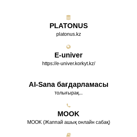
PLATONUS
platonus.kz
E-univer
https://e-univer.korkyt.kz/
AI-Sana бағдарламасы
толығырақ...
МООK
МООK (Жаппай ашық онлайн сабақ)