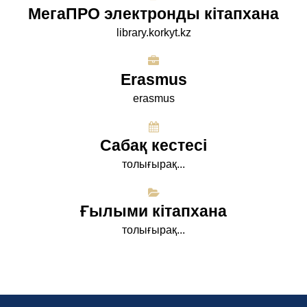
МегаПРО электронды кітапхана
library.korkyt.kz
Erasmus
erasmus
Сабақ кестесі
толығырақ...
Ғылыми кітапхана
толығырақ...