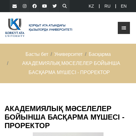
KZ
RU
EN
Басты бет
Университет
Басқарма
АКАДЕМИЯЛЫҚ МӘСЕЛЕЛЕР БОЙЫНША
БАСҚАРМА МҮШЕСІ - ПРОРЕКТОР
АКАДЕМИЯЛЫҚ МӘСЕЛЕЛЕР
БОЙЫНША БАСҚАРМА МҮШЕСІ -
ПРОРЕКТОР