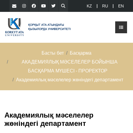
KZ
RU
EN
Басты бет
Басқарма
АКАДЕМИЯЛЫҚ МӘСЕЛЕЛЕР БОЙЫНША
БАСҚАРМА МҮШЕСІ - ПРОРЕКТОР
Aкадемиялық мәселелер жөніндегі департамент
Aкадемиялық мәселелер
жөніндегі департамент