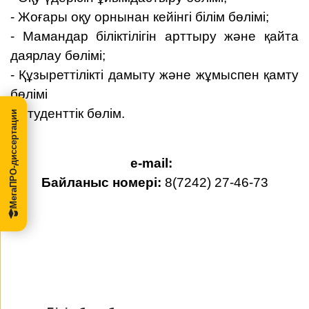
- Жоғары оқу орнынан кейінгі білім бөлімі;
- Мамандар біліктілігін арттыру және қайта
даярлау бөлімі;
- Құзыреттілікті дамыту және жұмыспен қамту
бөлімі
- Студенттік бөлім.
МегаПРО-диссертации
e-mail:
Байланыс номері:
8(7242) 27-46-73