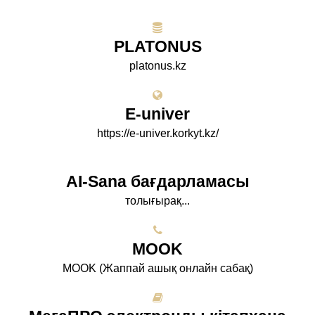
PLATONUS
platonus.kz
E-univer
https://e-univer.korkyt.kz/
AI-Sana бағдарламасы
толығырақ...
МООK
МООK (Жаппай ашық онлайн сабақ)