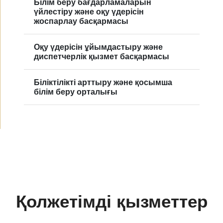
Білім беру бағдарламаларын
үйлестіру және оқу үдерісін
жоспарлау басқармасы
Оқу үдерісін ұйымдастыру және
диспетчерлік қызмет басқармасы
Біліктілікті арттыру және қосымша
білім беру орталығы
Қолжетімді қызметтер