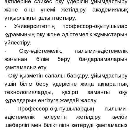
актілеріне сәйкес оқу үдерісін ұйымдастыру
және оны үнемі жетілдіру, академиялық
ұтқырлықты қалыптастыру.
- Университеттің профессор-оқытушылар
құрамының оқу және әдістемелік жұмыстарын
үйлестіру.
- Оқу-әдістемелік, ғылыми-әдістемелік
жағынан білім беру бағдарламаларын
қамтамасыз ету.
- Оқу қызметін сапалы басқару, ұйымдастыру
үшін білім беру үдерісіне жаңа ақпараттық
технологияларды, қазіргі заманғы оқу
құралдарын енгізуге жағдай жасау.
- Профессор-оқытушылардың ғылыми-
әдістемелік әлеуетін жетілдіру, кәсіби
шеберлігі мен біліктілігін көтеруді қамтамасыз