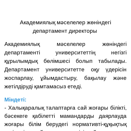
Aкадемиялық мәселелер жөніндегі
департамент директоры
Академиялық мәселелер жөніндегі
департаменті университеттің негізгі
құрылымдық бөлімшесі болып табылады.
Департамент университетте оқу үдерісін
жоспарлау, ұйымдастыру, бақылау және
жетілдіруді қамтамасыз етеді.
Міндеті:
- Халықаралық талаптарға сай жоғары білікті,
бәсекеге қабілетті мамандарды даярлауда
жоғары білім берудегі нормативті-құқықтық