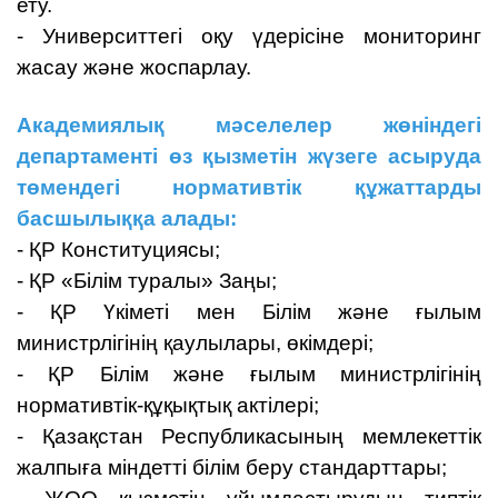
ету.
- Университтегі оқу үдерісіне мониторинг
жасау және жоспарлау.
Академиялық мәселелер жөніндегі
департаменті өз қызметін жүзеге асыруда
төмендегі нормативтік құжаттарды
басшылыққа алады:
- ҚР Конституциясы;
- ҚР «Білім туралы» Заңы;
- ҚР Үкіметі мен Білім және ғылым
министрлігінің қаулылары, өкімдері;
- ҚР Білім және ғылым министрлігінің
нормативтік-құқықтық актілері;
- Қазақстан Республикасының мемлекеттік
жалпыға міндетті білім беру стандарттары;