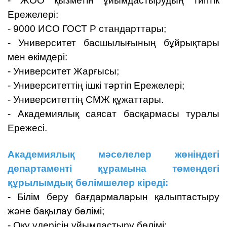
- ЖОО қызметін ұйымдастырудың типтік
Ережелері:
- 9000 ИСО ГОСТ Р стандарттары;
- Университет басшылығының бұйрықтары
мен өкімдері:
- Университет Жарғысы;
- Университеттің ішкі тәртіп Ережелері;
- Университеттің СМЖ құжаттары.
- Академиялық саясат басқармасы туралы
Ережесі.
Академиялық мәселелер жөніндегі
департаменті құрамына төмендегі
құрылымдық бөлімшелер кіреді:
- Білім беру бағдармаларын қалыптастыру
және бақылау бөлімі;
- Оқу үдерісін ұйымдастыру бөлімі;