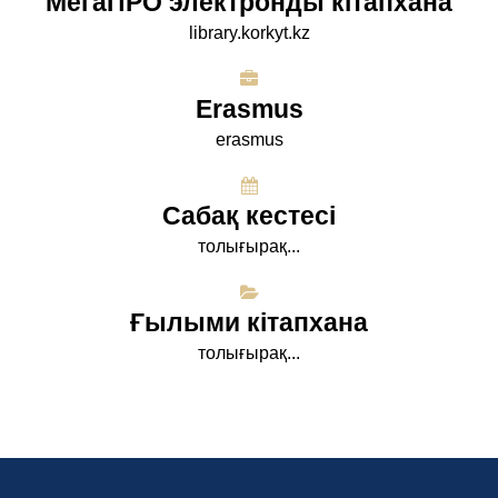
МегаПРО электронды кітапхана
library.korkyt.kz
Erasmus
erasmus
Сабақ кестесі
толығырақ...
Ғылыми кітапхана
толығырақ...