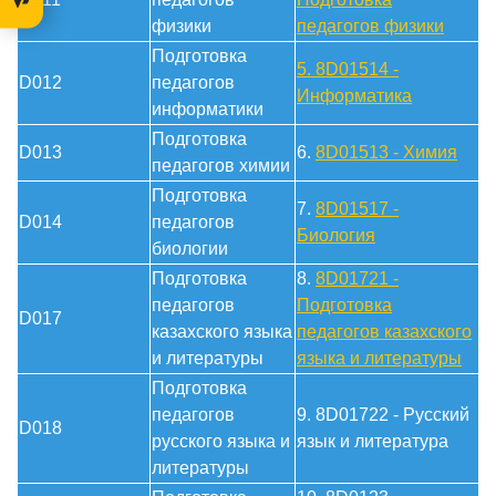
физики
педагогов физики
Подготовка
5.
8D01514 -
D012
педагогов
Информатика
информатики
Подготовка
D013
6.
8D01513 - Химия
педагогов химии
Подготовка
7.
8D01517 -
D014
педагогов
Биология
биологии
Подготовка
8.
8D01721 -
педагогов
Подготовка
D017
казахского языка
педагогов казахского
и литературы
языка и литературы
Подготовка
педагогов
9. 8D01722 - Русский
D018
русского языка и
язык и литература
литературы