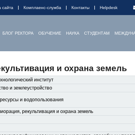
а сайта
Комплаенс-служба
Контакты
Helpdesk
БЛОГ РЕКТОРА
ОБУЧЕНИЕ
НАУКА
СТУДЕНТАМ
МЕЖДУНА
екультивация и охрана земель
хнологический институт
ство и землеустройство
ресурсы и водопользования
иорация, рекультивация и охрана земель
я