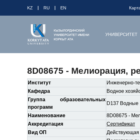
KZ
RU
EN
Карт
УНИВЕРСИТЕТ
8D08675 - Мелиорация, р
Институт
Инженерно-те
Кафедра
Водное хозяй
Группа образовательных
D137 Водные 
программ
Наименование
8D08675 - Мел
Аккредитация
Сертификат
Вид ОП
Действующа