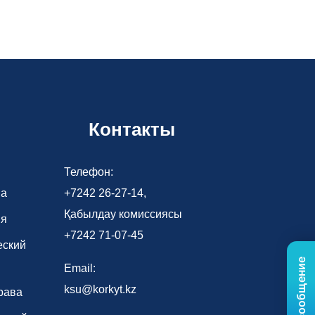
Контакты
Телефон:
ва
+7242 26-27-14,
Қабылдау комиссиясы
ия
+7242 71-07-45
еский
Email:
ksu@korkyt.kz
рава