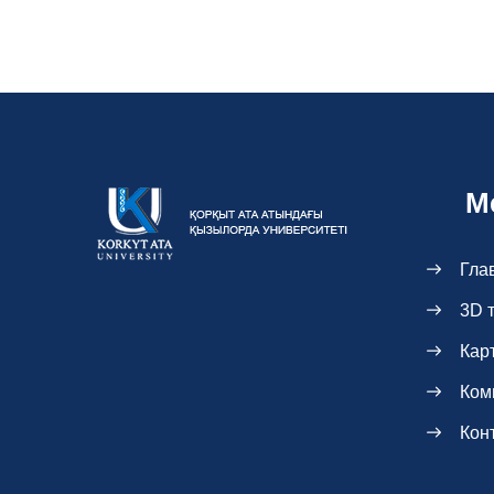
М
Гла
3D 
Кар
Ком
Кон