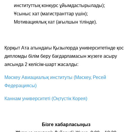
институттық конкурс ұйымдастырылады);
Ұсыныс хат (магистранттар үшін);
Мотивациялық хат (ағылшын тілінде).
Қорқыт Ата атындағы Қызылорда университетінде қос
дипломды білім беру бағдарламасын жүзеге асыру
аясында 2 келісім-шарт жасалды:
Мәскеу Авиациалық институты (Мәскеу, Ресей
Федерациясы)
Каннам университеті (Оңтүстік Корея)
Бізге хабарласыңыз