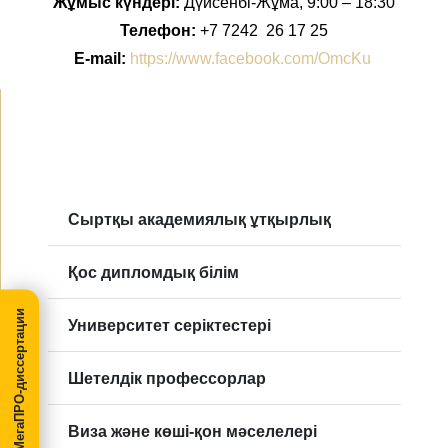
Жұмыс күндері:
Дүйсенбі-Жұма, 9:00 – 18:30
Телефон:
+7 7242 26 17 25
E-mail:
https://www.facebook.com/OmcKu
Сыртқы академиялық ұтқырлық
Қос дипломдық білім
МегаПРО-диссертации
Университет серіктестері
Шетелдік профессорлар
Виза және көші-қон мәселелері