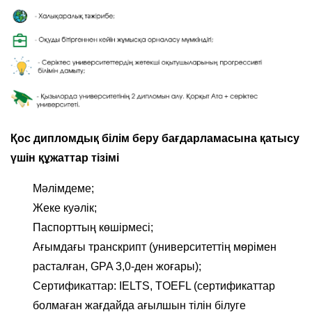
Қос дипломдық білім беру бағдарламасына қатысу
үшін құжаттар тізімі
Мәлімдеме;
Жеке куәлік;
Паспорттың көшірмесі;
Ағымдағы транскрипт (университеттің мөрімен
расталған, GPA 3,0-ден жоғары);
Сертификаттар: IELTS, TOEFL (сертификаттар
болмаған жағдайда ағылшын тілін білуге ​​