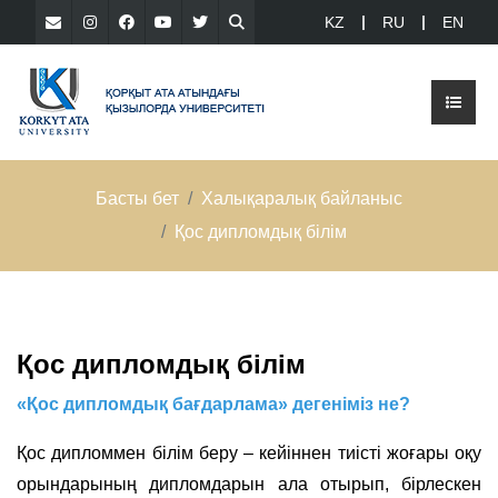
KZ
RU
EN
Басты бет
Халықаралық байланыс
Қос дипломдық білім
Қос дипломдық білім
«Қос дипломдық бағдарлама» дегеніміз не?
Қос дипломмен білім беру – кейіннен тиісті жоғары оқу
орындарының дипломдарын ала отырып, бірлескен