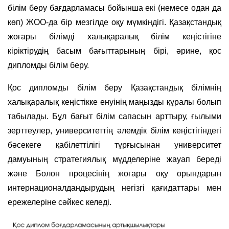
білім беру бағдарламасы бойынша екі (немесе одан да
көп) ЖОО-да бір мезгілде оқу мүмкіндігі. Қазақстандық
жоғары білімді халықаралық білім кеңістігіне
кіріктірудің басым бағыттарының бірі, әрине, қос
дипломды білім беру.
Қос дипломды білім беру Қазақстандық білімнің
халықаралық кеңістікке енуінің маңызды құралы болып
табылады. Бұл бағыт білім сапасын арттыру, ғылыми
зерттеулер, университеттің әлемдік білім кеңістігіндегі
бәсекеге қабілеттілігі тұрғысынан университет
дамуының стратегиялық мүдделеріне жауап береді
және Болон процесінің жоғары оқу орындарын
интернационалдандырудың негізгі қағидаттары мен
ережелеріне сәйкес келеді.