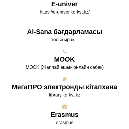
E-univer
https://e-univer.korkyt.kz/
AI-Sana бағдарламасы
толығырақ...
МООK
МООK (Жаппай ашық онлайн сабақ)
МегаПРО электронды кітапхана
library.korkyt.kz
Erasmus
erasmus