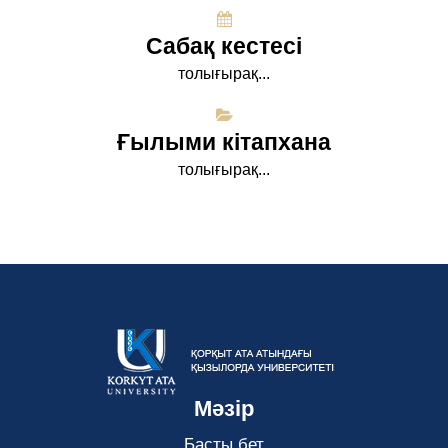
Сабақ кестесі
толығырақ...
Ғылыми кітапхана
толығырақ...
Мәзір
Басты бет