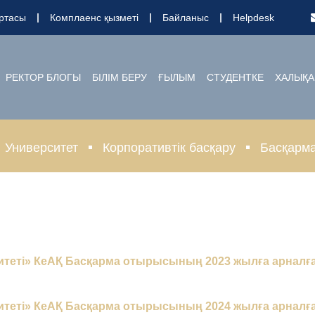
ртасы
Комплаенс қызметі
Байланыс
Helpdesk
РЕКТОР БЛОГЫ
БІЛІМ БЕРУ
ҒЫЛЫМ
СТУДЕНТКЕ
ХАЛЫҚА
Университет
Корпоративтік басқару
Басқарм
теті» КеАҚ Басқарма отырысының 2023 жылға арналғ
теті» КеАҚ Басқарма отырысының 2024 жылға арналғ