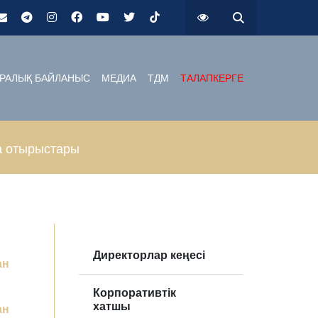
РАЛЫҚ БАЙЛАНЫС
МЕДИА
ТДМ
ТАЛАПКЕРГЕ
а отырыстары
Директорлар кеңесі
ан
Корпоративтік
хатшы
ан