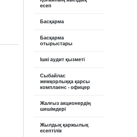
есеп
Басқарма
Басқарма
отырыстары
Ішкі аудит қызметі
Сыбайлас
жемқорлыққа қарсы
комплаенс - офицер
Жалғыз акционердің
шешімдері
Жылдық қаржылық
есептілік