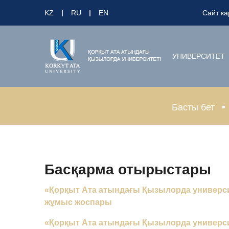
KZ
RU
EN
Сайт ка
УНИВЕРСИТЕТ
Басты бет
Басқарма отырыстары
«Қорқыт Ата атындағы Қызылорда универси
жұмыс жоспары
«Қорқыт Ата атындағы Қызылорда универси