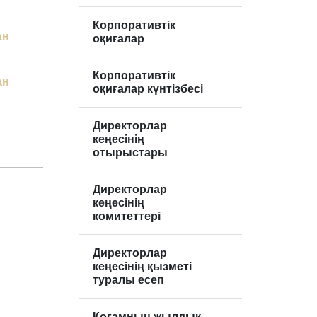
Корпоративтік
ан
оқиғалар
Корпоративтік
ан
оқиғалар күнтізбесі
Директорлар
кеңесінің
отырыстары
Директорлар
кеңесінің
комитеттері
Директорлар
кеңесінің қызметі
туралы есеп
Қоғамның жылдық