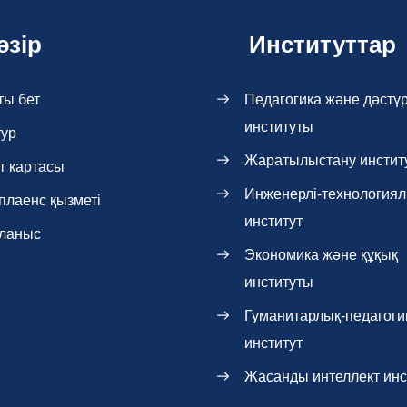
әзір
Институттар
ты бет
Педагогика және дәстүр
институты
тур
Жаратылыстану инстит
т картасы
Инженерлі-технология
плаенс қызметі
институт
ланыс
Экономика және құқық
институты
Гуманитарлық-педагоги
институт
Жасанды интеллект инс