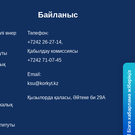
Байланыс
лі өнер
Телефон:
+7242 26-27-14,
Қабылдау комиссиясы
уты
+7242 71-07-45
лық
Бізге хабарлама жіберіңіз
Email:
ksu@korkyt.kz
Қызылорда қаласы, Әйтеке би 29А
калық
титуты