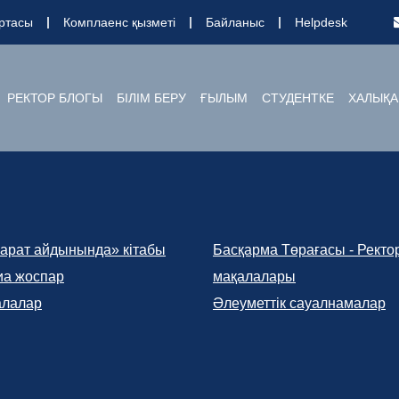
ртасы
Комплаенс қызметі
Байланыс
Helpdesk
РЕКТОР БЛОГЫ
БІЛІМ БЕРУ
ҒЫЛЫМ
СТУДЕНТКЕ
ХАЛЫҚА
арат айдынында» кітабы
Басқарма Төрағасы - Ректо
а жоспар
мақалалары
алалар
Әлеуметтік сауалнамалар