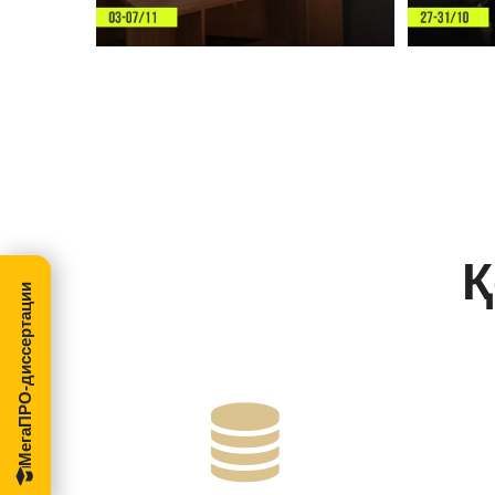
Қ
МегаПРО-диссертации