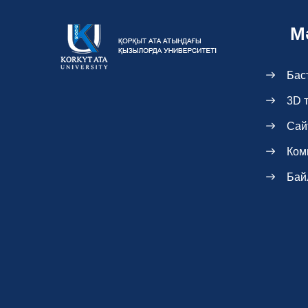
М
Бас
3D 
Сай
Ком
Бай