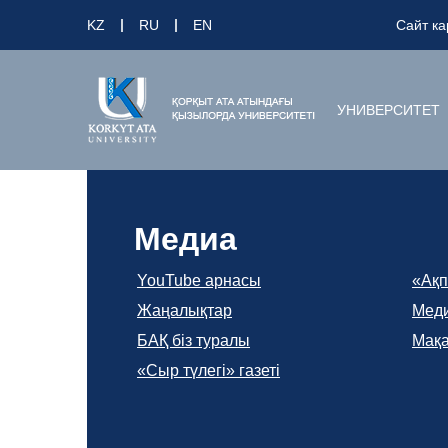
KZ
RU
EN
Сайт ка
УНИВЕРСИТЕТ
Медиа
YouTube арнасы
«Ақп
Жаңалықтар
Меди
БАҚ біз туралы
Мақ
«Сыр түлегі» газеті