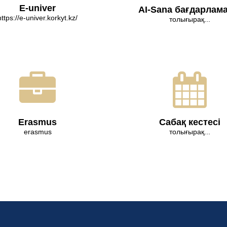
E-univer
AI-Sana бағдарлам
https://e-univer.korkyt.kz/
толығырақ...
Erasmus
Сабақ кестесі
erasmus
толығырақ...