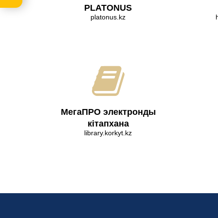
PLATONUS
platonus.kz
МегаПРО электронды
кітапхана
library.korkyt.kz