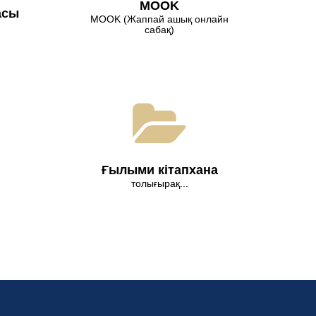
МООK
асы
МООK (Жаппай ашық онлайн
сабақ)
Ғылыми кітапхана
толығырақ...