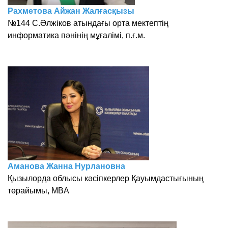
Рахметова Айжан Жалғасқызы
№144 С.Әлжіков атындағы орта мектептің
информатика пәнінің мұғалімі, п.ғ.м.
Аманова Жанна Нурлановна
Қызылорда облысы кәсіпкерлер Қауымдастығының
төрайымы, MBA