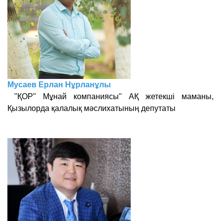
Мусаев Ерлан Нұрланұлы
"ҚОР" Мұнай компаниясы" АҚ жетекші маманы,
Қызылорда қалалық мәслихатының депутаты