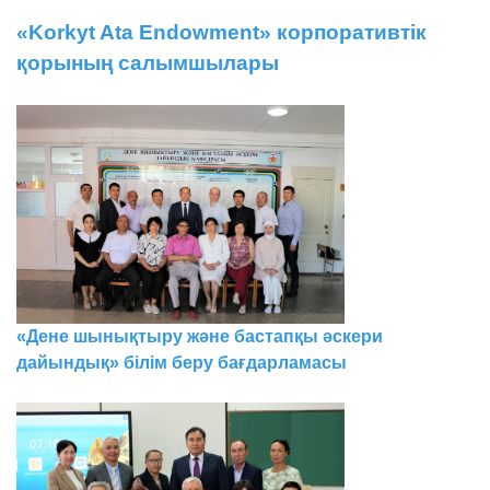
«Korkyt Ata Endowment» корпоративтік
қорының салымшылары
«Дене шынықтыру және бастапқы әскери
дайындық» білім беру бағдарламасы