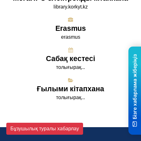
library.korkyt.kz
Erasmus
erasmus
Бізге хабарлама жіберіңіз
Сабақ кестесі
толығырақ...
Ғылыми кітапхана
толығырақ...
Бұзушылық туралы хабарлау