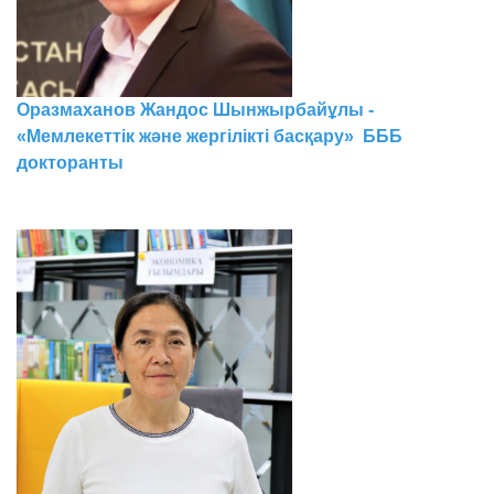
Оразмаханов Жандос Шынжырбайұлы -
«Мемлекеттік және жергілікті басқару» БББ
докторанты