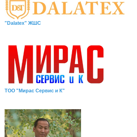
"Dalatex" ЖШС
ТОО "Мирас Сервис и К"