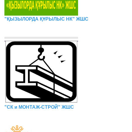
"ҚЫЗЫЛОРДА ҚҰРЫЛЫС НК" ЖШС
"СК и МОНТАЖ-СТРОЙ" ЖШС