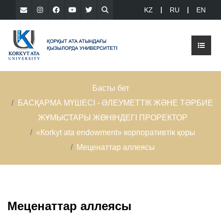
KZ
RU
EN
Басты бет
БАСҚАРМА МҮШЕСІ - ӘЛЕУМЕТТІК ЖӘНЕ ТӘРБИЕ
ЖҰМЫСТАРЫ ЖӨНІНДЕГІ ПРОРЕКТОР
«Кorkyt ata endowment» корпоративтік қоры
Меценаттар аллеясы
Меценаттар аллеясы