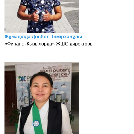
Жұмаділда Досбол Темірханұлы
«Финанс -Кызылорда» ЖШС директоры