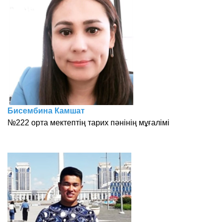
Бисембина Камшат
№222 орта мектептің тарих пәнінің мұғалімі