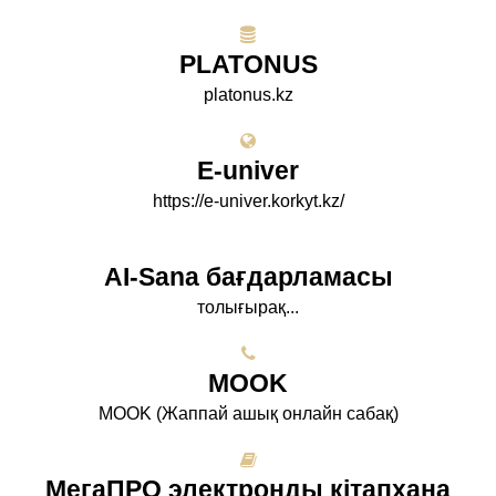
PLATONUS
platonus.kz
E-univer
https://e-univer.korkyt.kz/
AI-Sana бағдарламасы
толығырақ...
МООK
МООK (Жаппай ашық онлайн сабақ)
МегаПРО электронды кітапхана