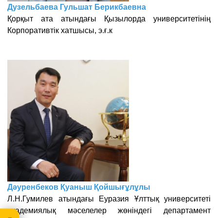
Дузельбаева Гульшат Берикбаевна
Қорқыт ата атындағы Қызылорда
университетінің
Корпоративтік хатшысы, э.ғ.к
Дәуренбеков Қуаныш Қойшығұлұлы
Л.Н.Гумилев атындағы Еуразия Ұлттық
университеті
академиялық мәселелер
жөніндегі департамент