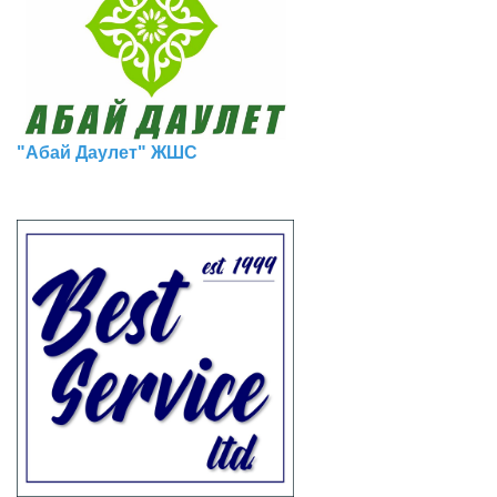
"Абай Даулет" ЖШС