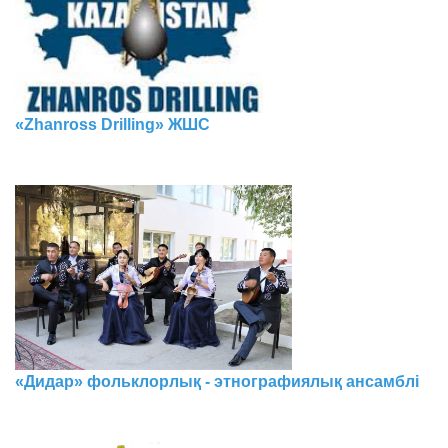
«Zhanross Drilling» ЖШС
«Дидар» фольклорлық - этнографиялық ансамблі