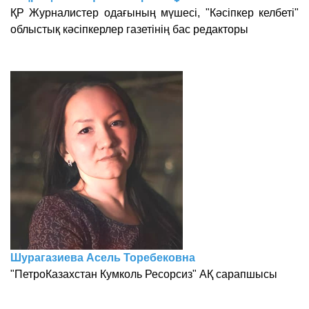
ҚР Журналистер одағының мүшесі, "Кәсіпкер келбеті"
облыстық кәсіпкерлер газетінің бас редакторы
Шурагазиева Асель Торебековна
"ПетроКазахстан Кумколь Ресорсиз" АҚ сарапшысы