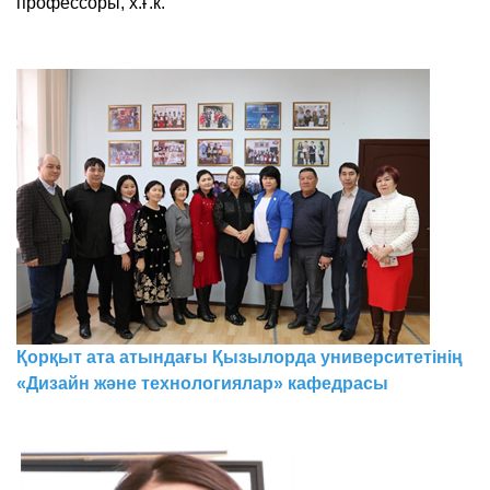
профессоры, х.ғ.к.
Қорқыт ата атындағы Қызылорда
университетінің
«Дизайн және технологиялар»
кафедрасы