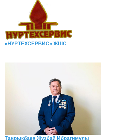
«НУРТЕХСЕРВИС» ЖШС
Таңрықбаев Жүзбай Ибрагимұлы