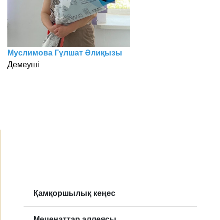
Муслимова Гүлшат Әлиқызы
Демеуші
Қамқоршылық кеңес
Меценаттар аллеясы