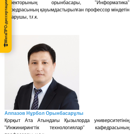
МегаПРО-диссертации
директорының
орынбасары, "Информатика"
кафедрасының
қауымдастырылған профессор міндетін
атқарушы, т.ғ.к.
Аппазов Нұрбол Орынбасарұлы
Қорқыт Ата Атындағы Қызылорда университетінің
"Инжинирингтік технологиялар
" кафедрасының