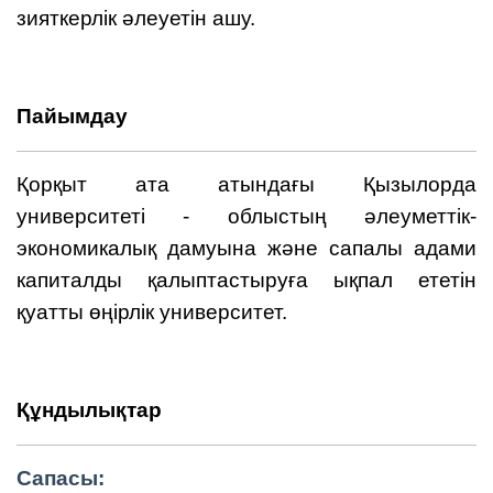
зияткерлік әлеуетін ашу.
Пайымдау
Қорқыт ата атындағы Қызылорда
университеті - облыстың әлеуметтік-
экономикалық дамуына және сапалы адами
капиталды қалыптастыруға ықпал ететін
қуатты өңірлік университет.
Құндылықтар
Сапасы: