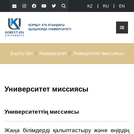
KZ
RU
EN
Басты бет
Университет
Университет миссиясы
Университет миссиясы
Университеттің миссиясы
Жаңа білімдерді қалыптастыру және өңірдің