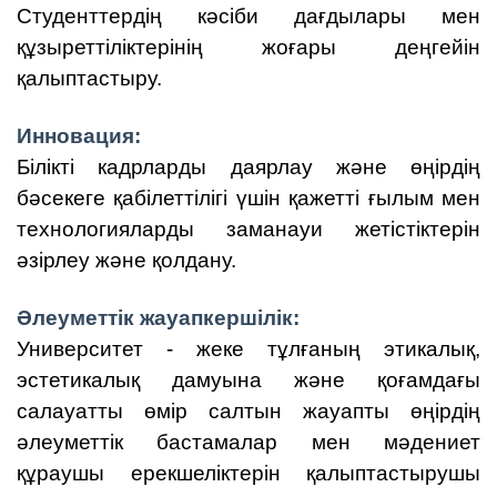
Студенттердің кәсіби дағдылары мен
құзыреттіліктерінің жоғары деңгейін
қалыптастыру.
Инновация:
Білікті кадрларды даярлау және өңірдің
бәсекеге қабілеттілігі үшін қажетті ғылым мен
технологияларды заманауи жетістіктерін
әзірлеу және қолдану.
Әлеуметтік жауапкершілік:
Университет - жеке тұлғаның этикалық,
эстетикалық дамуына және қоғамдағы
салауатты өмір салтын жауапты өңірдің
әлеуметтік бастамалар мен мәдениет
құраушы ерекшеліктерін қалыптастырушы