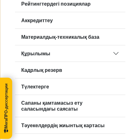
Рейтингтердегі позициялар
Аккредиттеу
Материалдық-техникалық база
Құрылымы
Кадрлық резерв
МегаПРО-диссертации
Түлектерге
Cапаны қамтамасыз ету
саласындағы саясаты
Тәуекелдердің жиынтық картасы