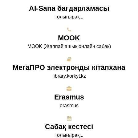
AI-Sana бағдарламасы
толығырақ...
МООK
МООK (Жаппай ашық онлайн сабақ)
МегаПРО электронды кітапхана
library.korkyt.kz
Erasmus
erasmus
Сабақ кестесі
толығырақ...