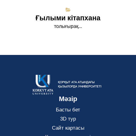
Ғылыми кітапхана
толығырақ...
Мәзір
Басты бет
3D тур
Сайт картасы