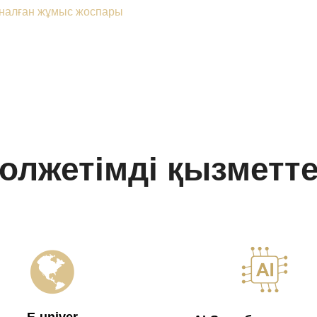
рналған жұмыс жоспары
олжетімді қызметт