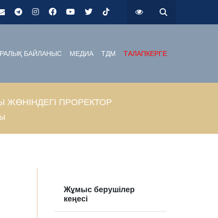
РАЛЫҚ БАЙЛАНЫС
МЕДИА
ТДМ
ТАЛАПКЕРГЕ
Ы ЖӨНІНДЕГІ ПРОРЕКТОР
ңы
Жұмыс берушілер
кеңесі