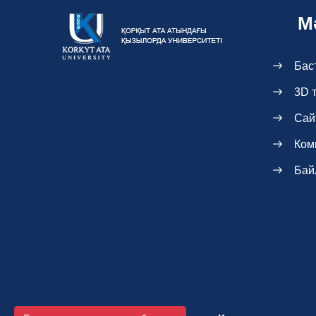
М
Бас
3D 
Сай
Ком
Бай