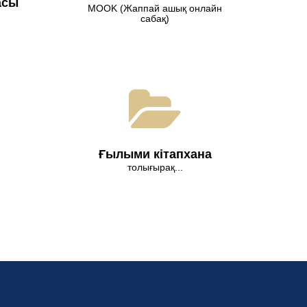
асы
МООK (Жаппай ашық онлайн
сабақ)
Ғылыми кітапхана
толығырақ...