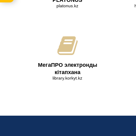
PLATONUS
platonus.kz
МегаПРО электронды
кітапхана
library.korkyt.kz