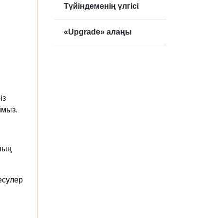
Түйіндеменің үлгісі
«Upgrade» алаңы
із
мыз.
оның
есулер