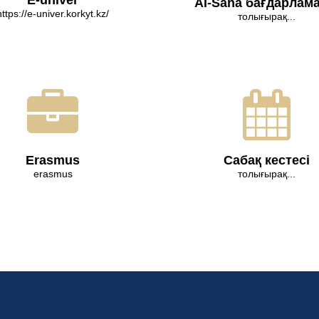
E-univer
AI-Sana бағдарлам
https://e-univer.korkyt.kz/
толығырақ...
Erasmus
Сабақ кестесі
erasmus
толығырақ...