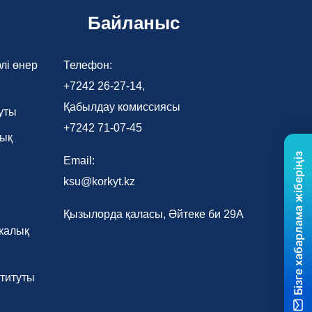
Байланыс
лі өнер
Телефон:
+7242 26-27-14,
Қабылдау комиссиясы
уты
+7242 71-07-45
лық
Бізге хабарлама жіберіңіз
Email:
ksu@korkyt.kz
Қызылорда қаласы, Әйтеке би 29А
калық
титуты