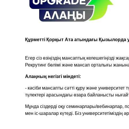
Құрметті Қорқыт Ата атындағы Қызылорда у
Егер сіз өзіңіздің мансаптық келешегіңізді жақс
Рекрутинг бөлімі және мансап орталығы жаны
Алаңның негізгі міндеті:
- кәсіби мансапты сәтті құру және университет 
түлектері арасындағы өзара байланысты нығайт
Мұнда сіздерді оқу семинарлары/вебинарлар, пс
мен іс-шаралар күтеді. Біз университетіміздің ә