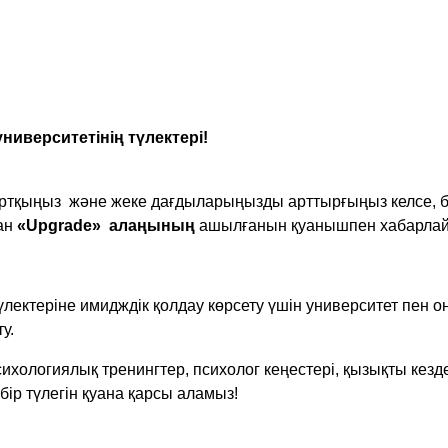
ниверситетінің түлектері!
артқыңыз
және жеке дағдыларыңызды арттырғыңыз келсе, б
нан
«Upgrade»
алаңының
ашылғанын қуанышпен хабарлай
түлектеріне имидждік қолдау көрсету үшін университет пен 
у.
ихологиялық тренингтер, психолог кеңестері, қызықты кезд
рбір түлегін қуана қарсы аламыз!