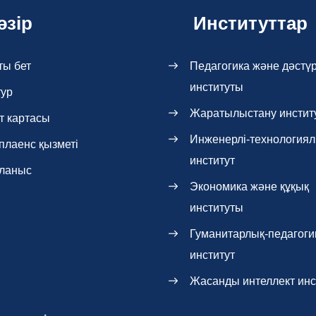
әзір
Институттар
ты бет
Педагогика және дәстүр
институты
тур
Жаратылыстану инстит
т картасы
Инженерлі-технология
плаенс қызметі
институт
ланыс
Экономика және құқық
институты
Гуманитарлық-педагоги
институт
Жасанды интеллект инс