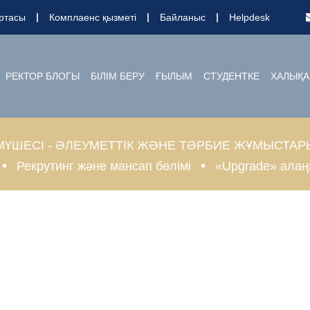
ртасы
Комплаенс қызметі
Байланыс
Helpdesk
РЕКТОР БЛОГЫ
БІЛІМ БЕРУ
ҒЫЛЫМ
СТУДЕНТКЕ
ХАЛЫҚА
МҮШЕСІ - ӘЛЕУМЕТТІК ЖӘНЕ ТӘРБИЕ ЖҰМЫСТАР
Рекрутинг және мансап бөлімі
«Upgrade» ала