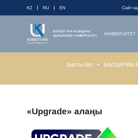
KZ
RU
EN
Сайт ка
УНИВЕРСИТЕТ
Басты бет
БАСҚАРМА 
«Upgrade» алаңы