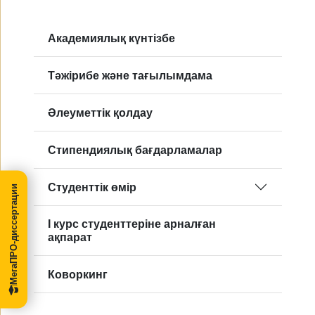
Академиялық күнтізбе
Тәжірибе және тағылымдама
Әлеуметтік қолдау
Стипендиялық бағдарламалар
Студенттік өмір
МегаПРО-диссертации
I курс студенттеріне арналған
ақпарат
Коворкинг