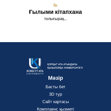
Ғылыми кітапхана
толығырақ...
Мәзір
Басты бет
3D тур
Сайт картасы
Комплаенс қызметі