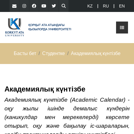
KZ
RU
EN
Басты бет
Студентке
Академиялық күнтізбе
Академиялық күнтізбе
Академиялық күнтізбе (Academic Calendar) -
оқу жылы ішінде демалыс күндерін
(каникулдар мен мерекелерді) көрсете
отырып, оқу және бақылау іс-шараларын,