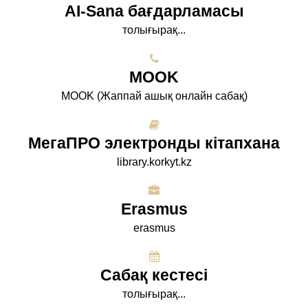
AI-Sana бағдарламасы
толығырақ...
МООK
МООK (Жаппай ашық онлайн сабақ)
МегаПРО электронды кітапхана
library.korkyt.kz
Erasmus
erasmus
Сабақ кестесі
толығырақ...