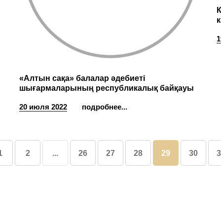
К
1
­­­«Алтын сақа» балалар әдебиеті
шығармаларының республикалық байқауы
20 июля 2022
подробнее...
1
2
...
26
27
28
29
30
3