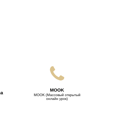
МООK
na
МООK (Массовый открытый
онлайн урок)