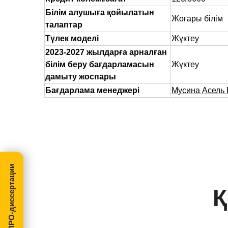
Білім алушыға қойылатын
Жоғары білім
талаптар
Түлек моделі
Жүктеу
2023-2027 жылдарға арналған
білім беру бағдарламасын
Жүктеу
дамыту жоспары
Бағдарлама менеджері
Мусина Асель 
МегаПРО-диссертации
Қ