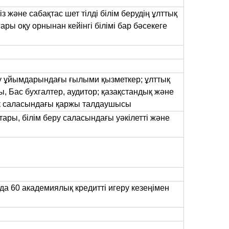
із және сабақтас шет тілді білім берудің ұлттық
ғары оқу орнынан кейінгі білімі бар бәсекеге
у ұйымдарындағы ғылыми қызметкер; ұлттық
 Бас бухгалтер, аудитор; қазақстандық және
нк саласындағы қаржы талдаушысы
тары, білім беру саласындағы уәкілетті және
нда 60 академиялық кредитті игеру кезеңімен