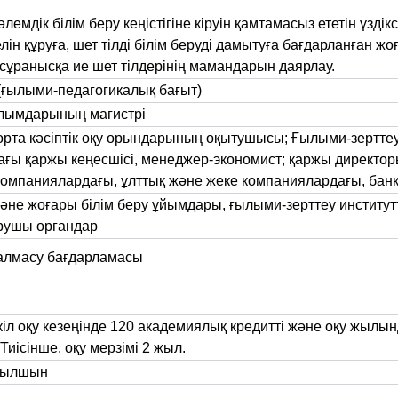
лемдік білім беру кеңістігіне кіруін қамтамасыз ететін үздікс
лін құруға, шет тілді білім беруді дамытуға бағдарланған жо
 сұранысқа ие шет тілдерінің мамандарын даярлау.
(ғылыми-педагогикалық бағыт)
ылымдарының магистрі
рта кәсіптік оқу орындарының оқытушысы; Ғылыми-зертте
ғы қаржы кеңесшісі, менеджер-экономист; қаржы директоры,
омпаниялардағы, ұлттық және жеке компаниялардағы, ба
және жоғары білім беру ұйымдары, ғылыми-зерттеу институт
арушы органдар
алмасу бағдарламасы
кіл оқу кезеңінде 120 академиялық кредитті және оқу жылы
иісінше, оқу мерзімі 2 жыл.
ағылшын