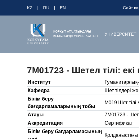
KZ
RU
EN
Сайт ка
УНИВЕРСИТЕТ
7М01723 - Шетел тілі: екі 
Институт
Гуманитарлық-
Кафедра
Шет тілдері ж
Білім беру
M019 Шет тілі 
бағдарламаларының тобы
Атауы
7М01723 - Шетел
Аккредитация
Сертификат
Білім беру бағдарламасының
Қолданыстағы
түрі