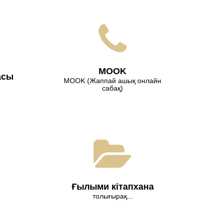
МООK
асы
МООK (Жаппай ашық онлайн
сабақ)
Ғылыми кітапхана
толығырақ...