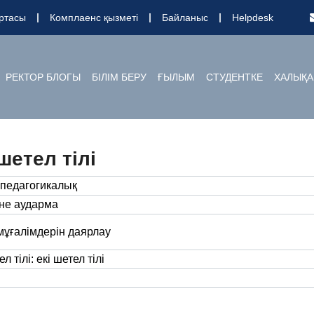
ртасы
Комплаенс қызметі
Байланыс
Helpdesk
РЕКТОР БЛОГЫ
БІЛІМ БЕРУ
ҒЫЛЫМ
СТУДЕНТКЕ
ХАЛЫҚА
шетел тілі
педагогикалық
әне аударма
мұғалімдерін даярлау
 тілі: екі шетел тілі