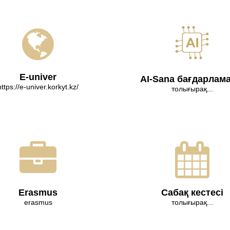
E-univer
AI-Sana бағдарлам
https://e-univer.korkyt.kz/
толығырақ...
Erasmus
Сабақ кестесі
erasmus
толығырақ...