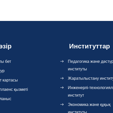
әзір
Институттар
ты бет
Педагогика және дәстүр
институты
тур
Жаратылыстану инстит
т картасы
Инженерлі-технология
плаенс қызметі
институт
ланыс
Экономика және құқық
институты