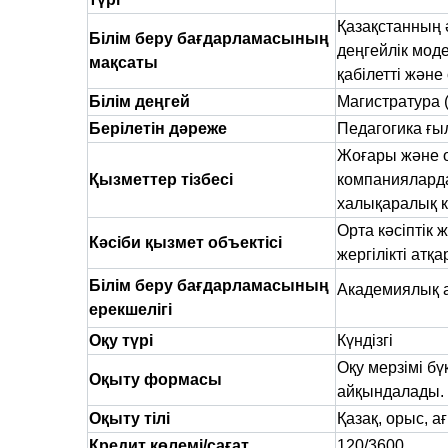
Қазақстанның ә
Білім беру бағдарламасының
деңгейлік моде
мақсаты
қабілетті және
Білім деңгей
Магистратура 
Берілетін дәреже
Педагогика ғ
Жоғары және о
Қызметтер тізбесі
компанияларда
халықаралық к
Орта кәсіптік 
Кәсіби қызмет объектісі
жергілікті атқ
Білім беру бағдарламасының
Академиялық 
ерекшелігі
Оқу түрі
Күндізгі
Оқу мерзімі бү
Оқыту формасы
айқындалады. Т
Оқыту тілі
Қазақ, орыс, 
Кредит көлемі/сағат
120/3600