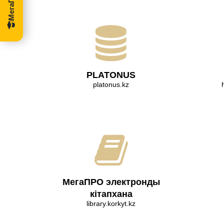
PLATONUS
platonus.kz
МегаПРО электронды
кітапхана
library.korkyt.kz