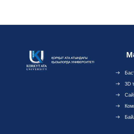
М
Бас
3D 
Сай
Ком
Бай