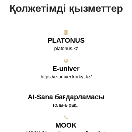
Қолжетімді қызметтер
PLATONUS
platonus.kz
E-univer
https://e-univer.korkyt.kz/
AI-Sana бағдарламасы
толығырақ...
МООK