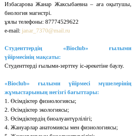
Избасарова Жанар Жаксыбаевна – аға оқытушы,
биология магистрі.
ұялы телефоны: 87774529622
e-mail:
janar_7370@mail.ru
Студенттердің «Bioclub» ғылыми
үйірмесінің
мақсаты:
Студенттерді ғылыми-зерттеу іс-әрекетіне баулу.
«Bioclub» ғылыми үйірмесі мүшелерінің
жұмыстарының негізгі бағыттары:
1. Өсімдіктер физиологиясы;
2. Өсімдіктер экологиясы;
3. Өсімдіктердің биоалуантүрлілігі;
4. Жануарлар анатомиясы мен физиологиясы;