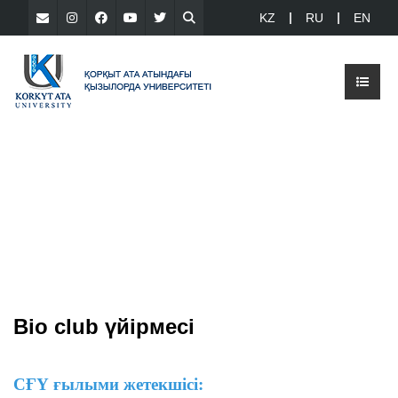
KZ
RU
EN
Bio club үйірмесі
СҒҮ ғылыми жетекшісі: