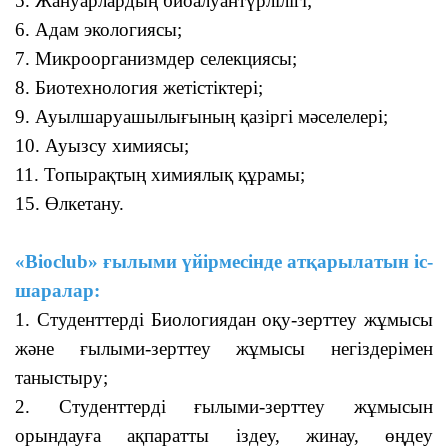
5. Жануарлардың биоалуантүрлілігі;
6. Адам экологиясы;
7. Микроорганизмдер селекциясы;
8. Биотехнология жетістіктері;
9. Ауылшаруашылығының қазіргі мә
с
елелері;
10. Ауызсу химиясы;
11. Топырақтың химиялық құрамы;
15. Өлкетану.
«Bioclub» ғылыми үйірмесінде атқарылатын іс-
шаралар:
1. Студенттерді Биологиядан оқу-зерттеу жұмысы
және ғылыми-зерттеу жұмысы негіздерімен
таныстыру;
2. Студенттерді ғылыми-зерттеу жұмысын
орындауға ақпаратты іздеу, жинау, өңдеу