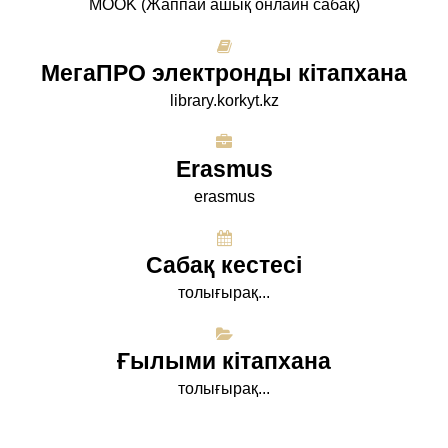
МООK (Жаппай ашық онлайн сабақ)
МегаПРО электронды кітапхана
library.korkyt.kz
Erasmus
erasmus
Сабақ кестесі
толығырақ...
Ғылыми кітапхана
толығырақ...