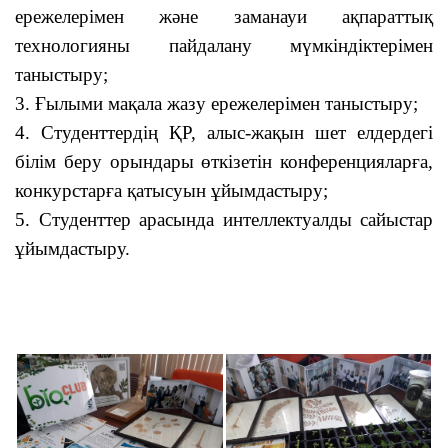
ережелерімен және заманауи ақпараттық
технологияны пайдалану мүмкіндіктерімен
таныстыру;
3. Ғылыми мақала жазу ережелерімен таныстыру;
4. Студенттердің ҚР, алыс-жақын шет елдердегі
білім беру орындары өткізетін конференцияларға,
конкурстарға қатысуын ұйымдастыру;
5. Студенттер арасында интеллектуалды сайыстар
ұйымдастыру.