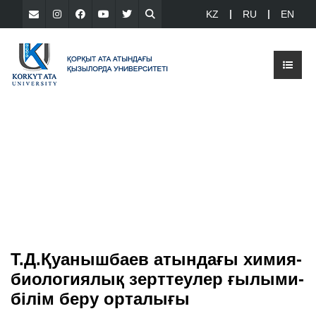
KZ
RU
EN
Т.Д.Қуанышбаев атындағы химия-
биологиялық зерттеулер ғылыми-
білім беру орталығы