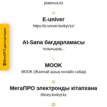
platonus.kz
E-univer
https://e-univer.korkyt.kz/
МегаПРО-диссертации
AI-Sana бағдарламасы
толығырақ...
МООK
МООK (Жаппай ашық онлайн сабақ)
МегаПРО электронды кітапхана
library.korkyt.kz