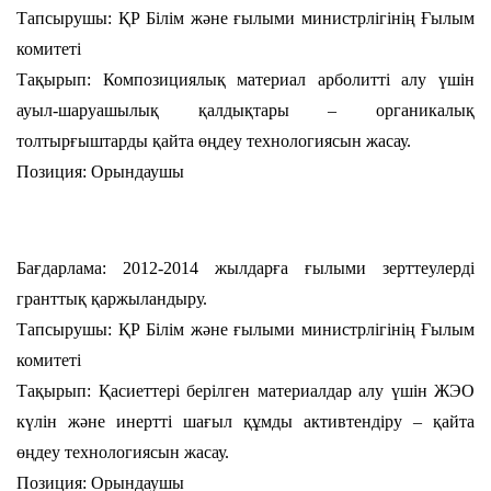
Тапсырушы: ҚР Білім және ғылыми министрлігінің Ғылым
комитеті
Тақырып: Композициялық материал арболитті алу үшін
ауыл-шаруашылық қалдықтары – органикалық
толтырғыштарды қайта өңдеу технологиясын жасау.
Позиция: Орындаушы
Бағдарлама: 2012-2014 жылдарға ғылыми зерттеулерді
гранттық қаржыландыру.
Тапсырушы: ҚР Білім және ғылыми министрлігінің Ғылым
комитеті
Тақырып: Қасиеттері берілген материалдар алу үшін ЖЭО
күлін және инертті шағыл құмды активтендіру – қайта
өңдеу технологиясын жасау.
Позиция: Орындаушы