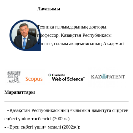
Лауазымы
Техника ғылымдарының докторы,
профессор, Қазақстан Республикасы
Ұлттық ғылым академиясының Академигі
Марапаттары
- «Қазақстан Республикасының ғылымын дамытуға
сіңірген
еңбегі үшін» төсбелгісі (2002ж.)
- «Ерен еңбегі үшін» медалі (2002ж.);