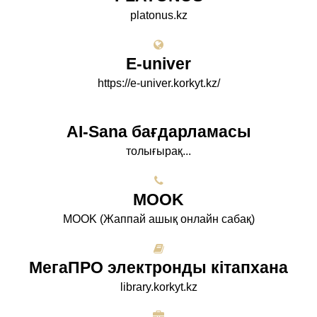
platonus.kz
E-univer
https://e-univer.korkyt.kz/
AI-Sana бағдарламасы
толығырақ...
МООK
МООK (Жаппай ашық онлайн сабақ)
МегаПРО электронды кітапхана
library.korkyt.kz