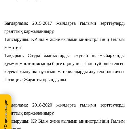
Бағдарлама: 2015-2017 жылдарға ғылыми зерттеулерді
гранттық қаржыландыру.
Тапсырушы: ҚР Білім және ғылыми министрлігінің Ғылым
комитеті
Тақырып: Сазды жыныстарды «мұнай шламыбарханды
құм» композициясында бірге өңдеу негізінде түйіршіктелген
кеуекті жылу оқшаулағыш материалдарды алу технологиясы
Позиция: Жауапты орындаушы
МегаПРО-диссертации
Бағдарлама: 2018-2020 жылдарға ғылыми зерттеулерді
гранттық қаржыландыру.
Тапсырушы: ҚР Білім және ғылыми министрлігінің Ғылым