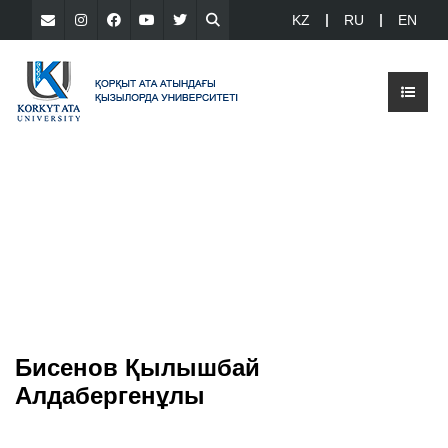
KZ
RU
EN
Бисенов Қылышбай
Алдабергенұлы