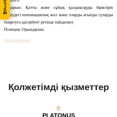
комитеті
Тақырып: Қатты және сұйық қалдықтарды біріктіріп
өңдеудегі инновациялық жол және оларды ағынды суларды
тазартуға адсорбент ретінде пайдалану
Позиция: Орындаушы
ТОЛЫҒЫРАҚ
Қолжетімді қызметтер
PLATONUS