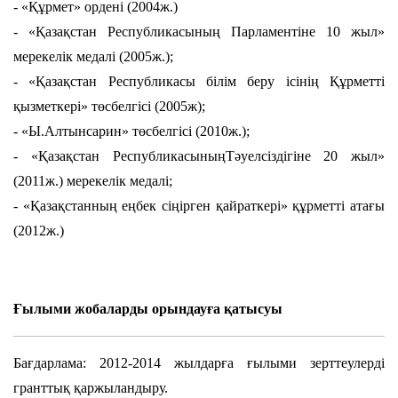
- «Құрмет» ордені (2004ж.)
- «Қазақстан Республикасының Парламентіне 10 жыл»
мерекелік медалі (2005ж.);
- «Қазақстан Республикасы білім беру ісінің Құрметті
қызметкері» төсбелгісі (2005ж);
- «Ы.Алтынсарин» төсбелгісі (2010ж.);
- «Қазақстан РеспубликасыныңТәуелсіздігіне 20 жыл»
(2011ж.) мерекелік медалі;
- «Қазақстанның еңбек сіңірген қайраткері» құрметті
атағы
(2012ж.)
Ғылыми жобаларды орындауға қатысуы
Бағдарлама: 2012-2014 жылдарға ғылыми зерттеулерді
гранттық қаржыландыру.