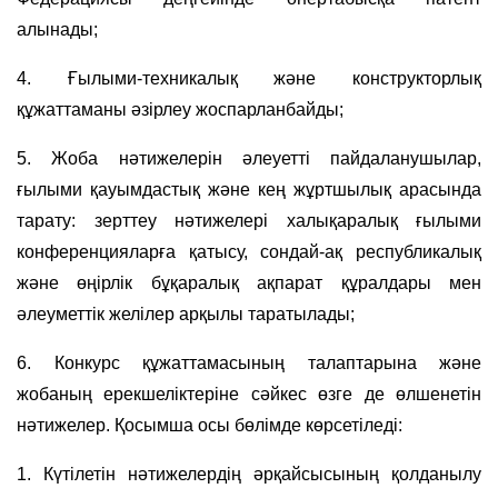
алынады;
4. Ғылыми-техникалық және конструкторлық
құжаттаманы әзірлеу жоспарланбайды;
5. Жоба нәтижелерін әлеуетті пайдаланушылар,
ғылыми қауымдастық және кең жұртшылық арасында
тарату: зерттеу нәтижелері халықаралық ғылыми
конференцияларға қатысу, сондай-ақ республикалық
және өңірлік бұқаралық ақпарат құралдары мен
әлеуметтік желілер арқылы таратылады;
6. Конкурс құжаттамасының талаптарына және
жобаның ерекшеліктеріне сәйкес өзге де өлшенетін
нәтижелер. Қосымша осы бөлімде көрсетіледі:
1. Күтілетін нәтижелердің әрқайсысының қолданылу