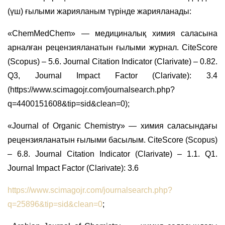
(үш) ғылыми жарияланым түрінде жарияланады:
«
ChemMedChem
» — медициналық химия саласына
арналған рецензияланатын ғылыми журнал.
CiteScore
(Scopus) – 5.6. Journal Citation Indicator (Clarivate) – 0.82.
Q3, Journal Impact Factor (Clarivate): 3.4
(https://www.scimagojr.com/journalsearch.php?
q=4400151608&tip=sid&clean=0);
«Journal of Organic Chemistry» — химия саласындағы
рецензияланатын ғылыми басылым. CiteScore (Scopus)
– 6.8. Journal Citation Indicator (Clarivate) – 1.1. Q1.
Journal Impact Factor (Clarivate): 3.6
https://www.scimagojr.com/journalsearch.php?
q=25896&tip=sid&clean=0
;