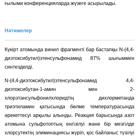
ғылыми конференцияларда жүзеге асырылады.
Нәтижелер
Күкірт атомында винил фрагменті бар бастапқы N-(4,4-
диэтоксибутил)этенсульфонамид 87% шығыммен
синтезделді.
N-(4,4-диэтоксибутил)этенсульфонамид 4,4-
диэтоксибутан-1-амин мен 2-
хлорэтансульфонилхлоридтің дихлорметанда
триэтиламин қатысында бөлме температурасында
әрекеттесуі арқылы алынды. Реакция барысында азот
атомына сульфотоптың енгізілуі және бір мезгілде
хлорсутектің элиминациясы жүріп, қос байланыс түзілуі