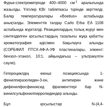
-1
Фурье-спектрометрінде 400–4000 см
аралығында
жазылды. Үлгілер KBr таблеткасы түрінде зерттелді.
Балқу температуралары «Boetius» аспабында
анықталды. Элементтік талдау Carlo Erba EA 1108
аспабында жүргізілді. Реакциялардың толық жүруі мен
синтезделген қосылыстардың тазалығы жұқа қабатты
хроматография әдісімен бақылауға алынды
(СОРБФИЛ ПТСХ-АФ-А-УФ пластиналары, элюент:
бензол–этанол, 10:1, айқындағыш – ультракүлгін
сәуле).
Гетероциклдің екінші позициясында 1-
фенилпиразолидин-3-он, антипирин және
дифенилфосфиноксид фрагменттері бар N-
винилсульфонилпирролидиндер алынды.
Бұл қосылыстар N-(4,4-