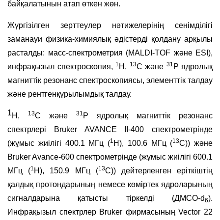
байқалатынын атап өткен жөн.
Жүргізілген зерттеулер нәтижелерінің сенімділігі
заманауи физика-химиялық әдістерді қолдану арқылы
расталды: масс-спектрометрия (MALDI-TOF және ESI),
1
13
31
инфрақызыл спектроскопия,
H,
C және
P ядролық
магниттік резонанс спектроскопиясы, элементтік талдау
және рентгенқұрылымдық талдау.
1
13
31
H,
C және
P ядролық магниттік резонанс
спектрлері Bruker AVANCE II-400 спектрометрінде
1
13
(жұмыс жиілігі 400.1 МГц (
H), 100.6 МГц (
C)) және
Bruker Avance-600 спектрометрінде (жұмыс жиілігі 600.1
1
13
МГц (
H), 150.9 МГц (
C)) дейтерленген еріткіштің
қалдық протондарының немесе көміртек ядроларының
сигналдарына қатысты тіркелді (ДМСО-d
).
6
Инфрақызыл спектрлер Bruker фирмасының Vector 22