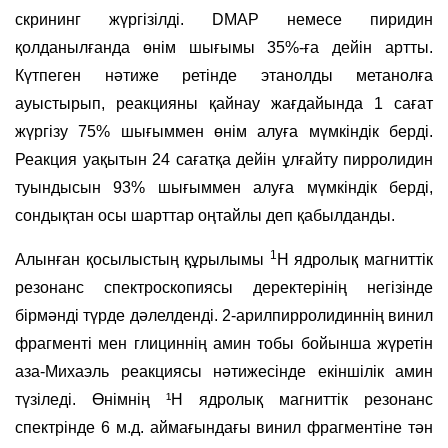
скрининг жүргізілді. DMAP немесе пиридин
қолданылғанда өнім шығымы 35%-ға дейін артты.
Күтпеген нәтиже ретінде этанолды метанолға
ауыстырып, реакцияны қайнау жағдайында 1 сағат
жүргізу 75% шығыммен өнім алуға мүмкіндік берді.
Реакция уақытын 24 сағатқа дейін ұлғайту пирролидин
туындысын 93% шығыммен алуға мүмкіндік берді,
сондықтан осы шарттар оңтайлы деп қабылданды.
1
Алынған қосылыстың құрылымы
H ядролық магниттік
резонанс спектроскопиясы деректерінің негізінде
бірмәнді түрде дәлелденді. 2-арилпирролидиннің винил
фрагменті мен глициннің амин тобы бойынша жүретін
аза-Михаэль реакциясы нәтижесінде екіншілік амин
түзіледі. Өнімнің ¹H ядролық магниттік резонанс
спектрінде 6 м.д. аймағындағы винил фрагментіне тән