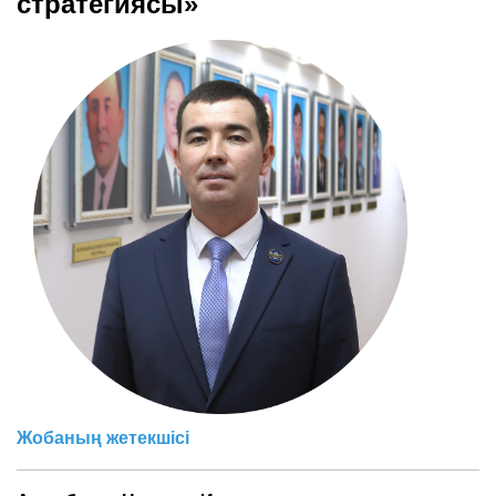
стратегиясы»
Жобаның жетекшісі