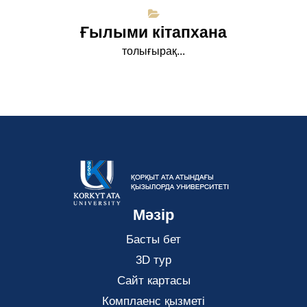
Ғылыми кітапхана
толығырақ...
Мәзір
Басты бет
3D тур
Сайт картасы
Комплаенс қызметі