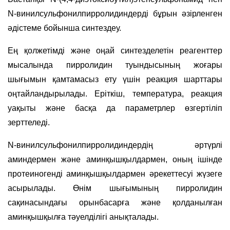
N-винилсульфонилпирролидиндерді бұрын әзірленген
әдістеме бойынша синтездеу.
Ең қолжетімді және оңай синтезделетін реагенттер
мысалында пирролидин туындысының жоғары
шығымын қамтамасыз ету үшін реакция шарттары
оңтайландырылады.
Еріткіш, температура, реакция
уақыты және басқа да параметрлер өзгертіліп
зерттеледі.
N
-винилсульфонилпирролидиндердің әртүрлі
аминдермен және аминқышқылдармен, оның ішінде
протеиногенді аминқышқылдармен әрекеттесуі жүзеге
асырылады. Өнім шығымының пирролидин
сақинасындағы орынбасарға және қолданылған
аминқышқылға тәуелділігі анықталады.