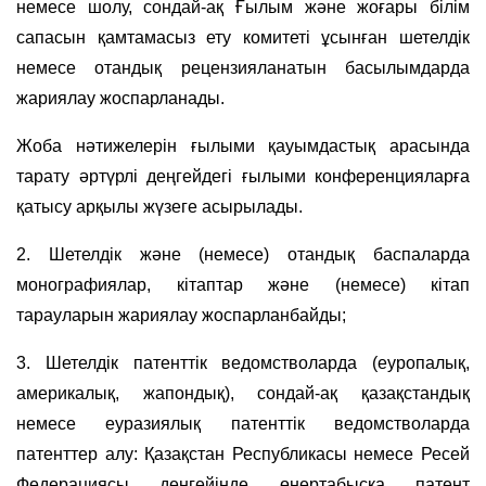
немесе шолу, сондай-ақ Ғылым және жоғары білім
сапасын қамтамасыз ету комитеті ұсынған шетелдік
немесе отандық рецензияланатын басылымдарда
жариялау жоспарланады.
Жоба нәтижелерін ғылыми қауымдастық арасында
тарату әртүрлі деңгейдегі ғылыми конференцияларға
қатысу арқылы жүзеге асырылады.
2. Шетелдік және (немесе) отандық баспаларда
монографиялар, кітаптар және (немесе) кітап
тарауларын жариялау жоспарланбайды;
3. Шетелдік патенттік ведомстволарда (еуропалық,
америкалық, жапондық), сондай-ақ қазақстандық
немесе еуразиялық патенттік ведомстволарда
патенттер алу: Қазақстан Республикасы немесе Ресей
Федерациясы деңгейінде өнертабысқа патент