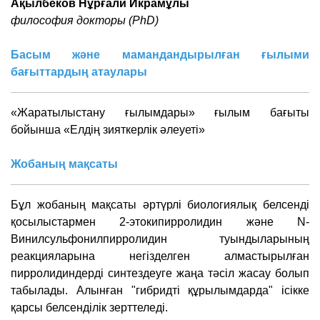
Ақылбеков Нұрғали Икрамұлы
философия докторы (PhD)
Басым және мамандандырылған ғылыми
бағыттардың атаулары
«Жаратылыстану ғылымдары» ғылым бағыты
бойынша «Елдің зияткерлік әлеуеті»
Жобаның мақсаты
Бұл жобаның мақсаты әртүрлі биологиялық белсенді
қосылыстармен 2-этокипирролидин және N-
Винилсульфонилпирролидин туындыларының
реакцияларына негізделген алмастырылған
пирролидиндерді синтездеуге жаңа тәсіл жасау болып
табылады. Алынған "гибридті құрылымдарда" ісікке
қарсы белсенділік зерттеледі.