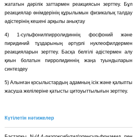
жататын дәрілік заттармен реакциясын зерттеу. Бұл
реакциялар өнімдерінің құрылымын физикалық талдау
әдістерінің кешені арқылы анықтау
4) 1-сульфонилпирролидиннің фосфоний және
пиридиний тұздарының әртүрлі нуклеофилдермен
реакцияларын зерттеу. Басқа белгілі әдістермен алу
қиын болатын пирролидиннің жаңа туындыларын
синтездеу
5) Алынған қосылыстардың адамның ісік және қалыпты
жасуша желілеріне қатысты цитоуыттылығын зерттеу.
Күтілетін
нәтижелер
Бастапқы N-(4,4-диэтоксибутил)этенсульфонамид пен