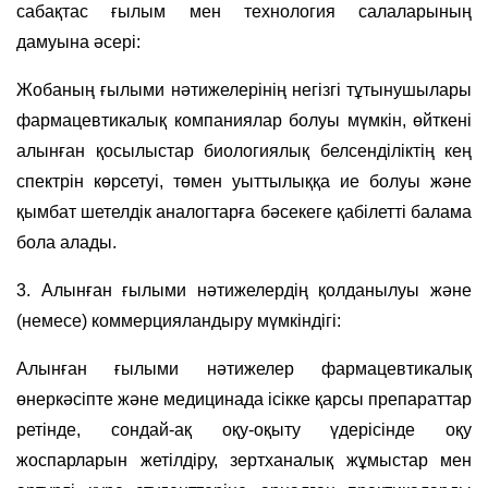
сабақтас ғылым мен технология салаларының
дамуына әсері:
Жобаның ғылыми нәтижелерінің негізгі тұтынушылары
фармацевтикалық компаниялар болуы мүмкін, өйткені
алынған қосылыстар биологиялық белсенділіктің кең
спектрін көрсетуі, төмен уыттылыққа ие болуы және
қымбат шетелдік аналогтарға бәсекеге қабілетті балама
бола алады.
3. Алынған ғылыми нәтижелердің қолданылуы және
(немесе) коммерцияландыру мүмкіндігі:
Алынған ғылыми нәтижелер фармацевтикалық
өнеркәсіпте және медицинада ісікке қарсы препараттар
ретінде, сондай-ақ оқу-оқыту үдерісінде оқу
жоспарларын жетілдіру, зертханалық жұмыстар мен