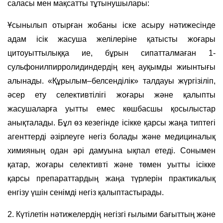
саласы мен мақсатты тұтынушылары:
Ұсынылып отырған жобаны іске асыру нәтижесінде
адам ісік жасуша желілеріне қатысты жоғары
цитоуыттылыққа ие, бұрын сипатталмаған 1-
сульфонилпирролидиндердің кең ауқымды жиынтығы
алынады. «Құрылым–белсенділік» талдауы жүргізіліп,
әсер ету селективтілігі жоғары және қалыпты
жасушаларға уытты емес көшбасшы қосылыстар
анықталады. Бұл өз кезегінде ісікке қарсы жаңа типтегі
агенттерді әзірлеуге негіз болады және медициналық
химияның одан әрі дамуына ықпал етеді. Сонымен
қатар, жоғары селективті және төмен уытты ісікке
қарсы препараттардың жаңа түрлерін практикалық
енгізу үшін сенімді негіз қалыптастырады.
2. Күтілетін нәтижелердің негізгі ғылыми бағыттың және