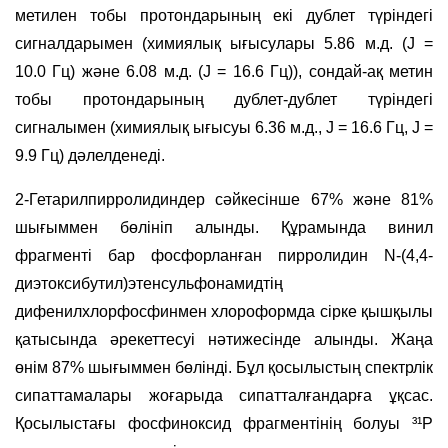
метилен тобы протондарының екі дублет түріндегі
сигналдарымен (химиялық ығысулары 5.86 м.д. (J =
10.0 Гц) және 6.08 м.д. (J = 16.6 Гц)), сондай-ақ метин
тобы протондарының дублет-дублет түріндегі
сигналымен (химиялық ығысуы 6.36 м.д., J = 16.6 Гц, J =
9.9 Гц) дәлелденеді.
2-Гетарилпирролидиндер сәйкесінше 67% және 81%
шығыммен бөлініп алынды. Құрамында винил
фрагменті бар фосфорланған пирролидин N-(4,4-
диэтоксибутил)этенсульфонамидтің
дифенилхлорфосфинмен хлороформда сірке қышқылы
қатысында әрекеттесуі нәтижесінде алынды. Жаңа
өнім 87% шығыммен бөлінді. Бұл қосылыстың спектрлік
сипаттамалары жоғарыда сипатталғандарға ұқсас.
Қосылыстағы фосфиноксид фрагментінің болуы ³¹P