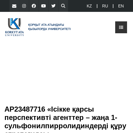
KZ
RU
EN
AP23487716 «Ісікке қарсы
перспективті агенттер – жаңа 1-
сульфонилпирролидиндерді құру