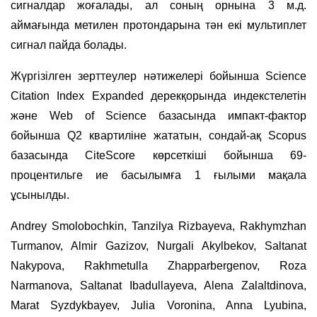
сигналдар жоғалады, ал соның орнына 3 м.д.
аймағында метилен протондарына тән екі мультиплет
сигнал пайда болады.
Жүргізілген зерттеулер нәтижелері бойынша Science
Citation Index Expanded дерекқорында индекстелетін
және Web of Science базасында импакт-фактор
бойынша Q2 квартиліне жататын, сондай-ақ Scopus
базасында CiteScore көрсеткіші бойынша 69-
процентильге ие басылымға 1 ғылыми мақала
ұсынылды.
Andrey Smolobochkin, Tanzilya Rizbayeva, Rakhymzhan
Turmanov, Almir Gazizov, Nurgali Akylbekov, Saltanat
Nakypova, Rakhmetulla Zhapparbergenov, Roza
Narmanova, Saltanat Ibadullayeva, Alena Zalaltdinova,
Marat Syzdykbayev, Julia Voronina, Anna Lyubina,