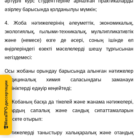
әртүрлі курс студенттеріне арналған практикаларды
әзірлеу барысында қолданылуы мүмкін;
4. Жоба нәтижелерінің әлеуметтік, экономикалық,
экологиялық, ғылыми-техникалық, мультипликативтік
және (немесе) өзге де әсері, соның ішінде ел
өңірлеріндегі өзекті мәселелерді шешу тұрғысынан
негіздемесі:
Осы жобаны орындау барысында алынған нәтижелер
медициналық химия саласындағы заманауи
МегаПРО-диссертации
түсініктерді едәуір кеңейтеді;
5. Жобаның басқа да тікелей және жанама нәтижелері,
олардың сапалық және сандық сипаттамаларын
көрсете отырып:
Нәтижелерді таныстыру халықаралық және отандық