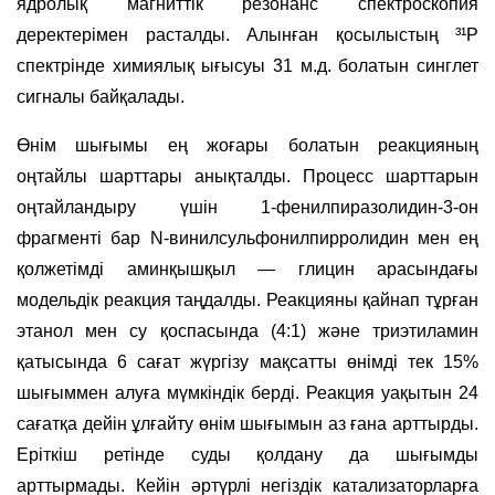
ядролық магниттік резонанс спектроскопия
деректерімен расталды. Алынған қосылыстың ³¹P
спектрінде химиялық ығысуы 31 м.д. болатын синглет
сигналы байқалады.
Өнім шығымы ең жоғары болатын реакцияның
оңтайлы шарттары анықталды. Процесс шарттарын
оңтайландыру үшін 1-фенилпиразолидин-3-он
фрагменті бар N-винилсульфонилпирролидин мен ең
қолжетімді аминқышқыл — глицин арасындағы
модельдік реакция таңдалды. Реакцияны қайнап тұрған
этанол мен су қоспасында (4:1) және триэтиламин
қатысында 6 сағат жүргізу мақсатты өнімді тек 15%
шығыммен алуға мүмкіндік берді. Реакция уақытын 24
сағатқа дейін ұлғайту өнім шығымын аз ғана арттырды.
Еріткіш ретінде суды қолдану да шығымды
арттырмады. Кейін әртүрлі негіздік катализаторларға