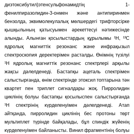
диэтоксибутил)этенсульфонамидтің 1-
фенилпиразолидин-3-онмен және антипиринмен
бензолда, эквимолекулалық мөлшердегі трифторсірке
қышқылының қатысуымен әрекеттесуі нәтижесінде
алынды. Алынған қосылыстардың құрылымы ¹H, ¹³C
ядролық магниттік резонанс және инфрақызыл
спектроскопия деректерімен расталды. Өнімнің түзілуі
¹H ядролық магниттік резонанс спектрлері арқылы
жақсы дәлелденеді. Бастапқы ацеталь спектрімен
салыстырғанда, өнім спектрінде этоксил топтарына тән
квартет пен триплет сигналдары жоқ. Пирролидин
циклінің болуы бастапқы қосылыспен салыстырғанда
¹H спектрінің күрделенуімен дәлелденеді. Атап
айтқанда, пирролидин циклінің бес протоны төрт
мультиплет түрінде байқалады, бұл спиндік жүйенің
күрделенуімен байланысты. Винил фрагментінің болуы