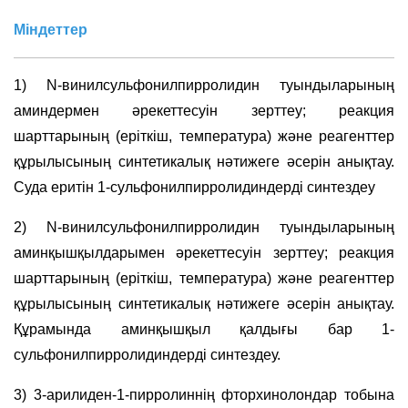
Міндеттер
1)
N
-винилсульфонилпирролидин туындыларының
аминдермен әрекеттесуін зерттеу; реакция
шарттарының (еріткіш, температура) және реагенттер
құрылысының синтетикалық нәтижеге әсерін анықтау.
Суда еритін 1-сульфонилпирролидиндерді синтездеу
2)
N
-винилсульфонилпирролидин туындыларының
аминқышқылдарымен әрекеттесуін зерттеу; реакция
шарттарының (еріткіш, температура) және реагенттер
құрылысының синтетикалық нәтижеге әсерін анықтау.
Құрамында аминқышқыл қалдығы бар 1-
сульфонилпирролидиндерді синтездеу.
3) 3-арилиден-1-пирролиннің фторхинолондар тобына