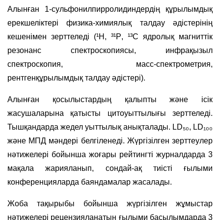
Алынған 1-сульфонилпирролидиндердің құрылымдық
ерекшеліктері физика-химиялық талдау әдістерінің
кешенімен зерттеледі (¹
H
, ³¹
P
, ¹³
C
ядролық магниттік
резонанс спектроскопиясы, инфрақызыл
спектроскопия, масс-спектрометрия,
рентгенқұрылымдық талдау әдістері).
Алынған қосылыстардың қалыпты және ісік
жасушаларына қатысты цитоуыттылығы зерттеледі.
Тышқандарда жедел уыттылық анықталады.
LD
₅₀,
LD
₁₀₀
және МПД мәндері белгіленеді. Жүргізілген зерттеулер
нәтижелері бойынша жоғары рейтингті журналдарда 3
мақала жарияланып, сондай-ақ тиісті ғылыми
конференцияларда баяндамалар жасалады.
Жоба тақырыбы бойынша жүргізілген жұмыстар
нәтижелері рецензияланатын ғылыми басылымдарда 3