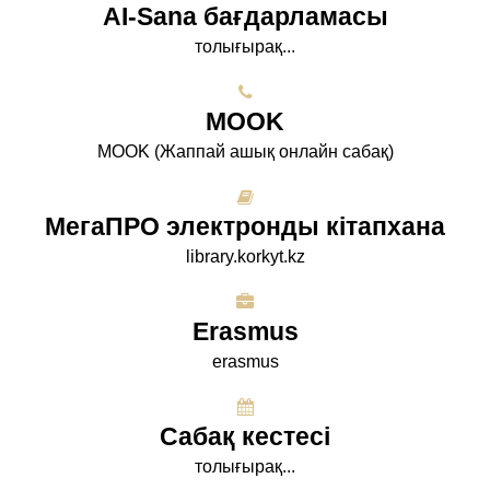
AI-Sana бағдарламасы
толығырақ...
МООK
МООK (Жаппай ашық онлайн сабақ)
МегаПРО электронды кітапхана
library.korkyt.kz
Erasmus
erasmus
Сабақ кестесі
толығырақ...