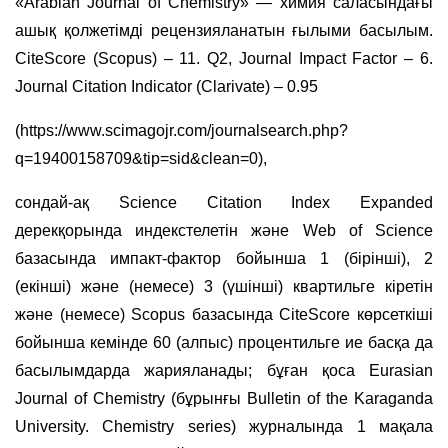
«Arabian Journal of Chemistry» — химия саласындағы
ашық қолжетімді рецензияланатын ғылыми басылым.
CiteScore (Scopus) – 11. Q2, Journal Impact Factor – 6.
Journal Citation Indicator (Clarivate) – 0.95
(https://www.scimagojr.com/journalsearch.php?
q=19400158709&tip=sid&clean=0),
сондай-ақ Science Citation Index Expanded
дерекқорында индекстелетін және Web of Science
базасында импакт-фактор бойынша 1 (бірінші), 2
(екінші) және (немесе) 3 (үшінші) квартильге кіретін
және (немесе) Scopus базасында CiteScore көрсеткіші
бойынша кемінде 60 (алпыс) процентильге ие басқа да
басылымдарда жарияланады; бұған қоса Eurasian
Journal of Chemistry (бұрынғы Bulletin of the Karaganda
University. Chemistry series) журналында 1 мақала