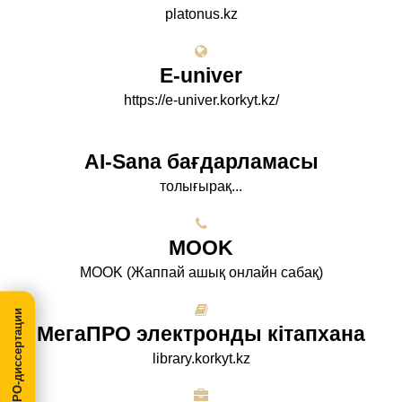
platonus.kz
E-univer
https://e-univer.korkyt.kz/
AI-Sana бағдарламасы
толығырақ...
МООK
МООK (Жаппай ашық онлайн сабақ)
МегаПРО-диссертации
МегаПРО электронды кітапхана
library.korkyt.kz