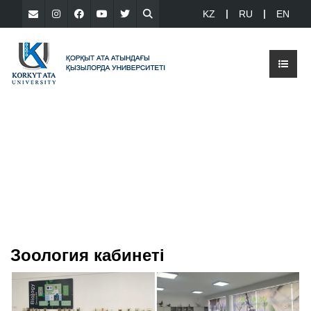
KZ
RU
EN
Зоология кабинеті