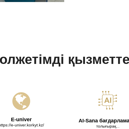
олжетімді қызметт
E-univer
AI-Sana бағдарлам
https://e-univer.korkyt.kz/
толығырақ...