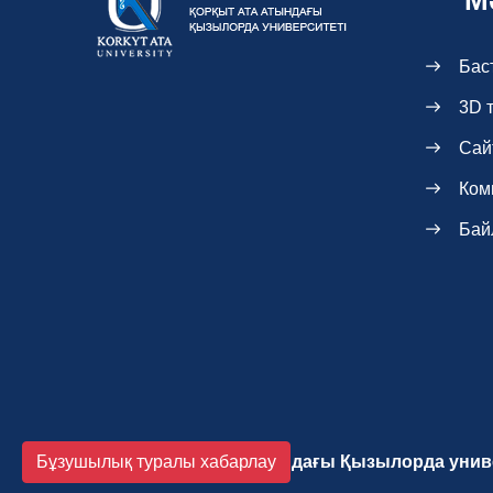
М
Бас
3D 
Сай
Ком
Бай
Бұзушылық туралы хабарлау
2026 Қорқыт Ата атындағы Қызылорда унив