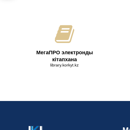
МегаПРО электронды
кітапхана
library.korkyt.kz