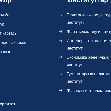
әзір
Институттар
ты бет
Педагогика және дәстүр
институты
тур
Жаратылыстану инстит
т картасы
Инженерлі-технология
плаенс қызметі
институт
ланыс
Экономика және құқық
институты
Гуманитарлық-педагоги
институт
Жасанды интеллект инс
ерситеті