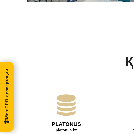
Қ
МегаПРО-диссертации
PLATONUS
platonus.kz