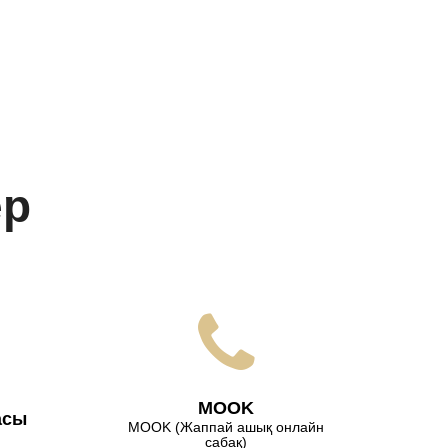
ер
МООK
асы
МООK (Жаппай ашық онлайн
сабақ)