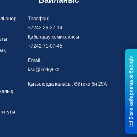
Байланыс
лі өнер
Телефон:
+7242 26-27-14,
Қабылдау комиссиясы
уты
+7242 71-07-45
лық
Бізге хабарлама жіберіңіз
Email:
ksu@korkyt.kz
Қызылорда қаласы, Әйтеке би 29А
калық
титуты