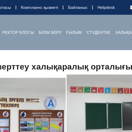
ртасы
Комплаенс қызметі
Байланыс
Helpdesk
РЕКТОР БЛОГЫ
БІЛІМ БЕРУ
ҒЫЛЫМ
СТУДЕНТКЕ
ХАЛЫҚА
 зерттеу халықаралық орталығ