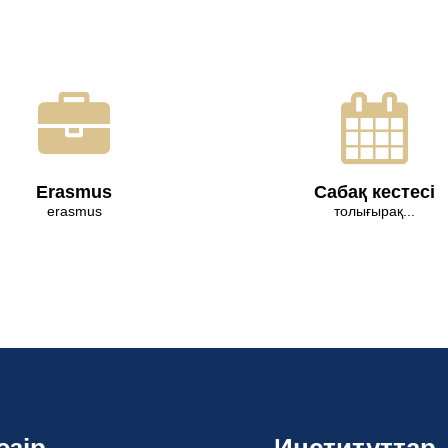
Erasmus
Сабақ кестесі
erasmus
толығырақ...