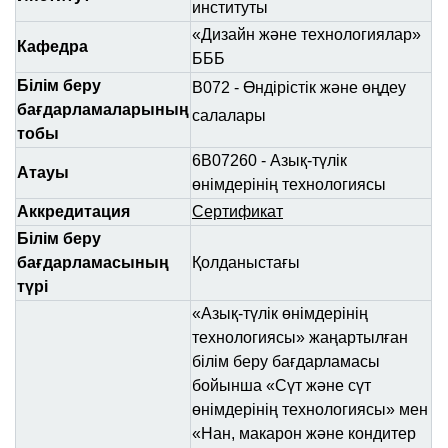
институты
«Дизайн және технологиялар»
Кафедра
БББ
Білім беру
В072 - Өндірістік және өңдеу
бағдарламаларының
салалары
тобы
6В07260 - Азық-түлік
Атауы
өнімдерінің технологиясы
Аккредитация
Сертификат
Білім беру
бағдарламасының
Қолданыстағы
түрі
«Азық-түлік өнімдерінің
технологиясы» жаңартылған
білім беру бағдарламасы
бойынша «Сүт және сүт
өнімдерінің технологиясы» мен
«Нан, макарон және кондитер