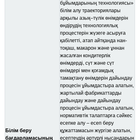
бұйымдарының технологиясы»
білім алу траекториялары
арқылы азық–түлік өнімдерін
өндірудің технологиялық
процестерін жүзеге асыруға
қабілетті, атап айтқанда нан-
тоқаш, макарон және ұннан
жасалған кондитерлік
өнімдерді, сүт және сүт
өнімдері мен қоғамдық
тамақтану өнімдерін дайындау
процесін ұйымдастыра алатын,
жартылай фабрикаттарды
дайындау және дайындау
процесін ұйымдастыра алатын,
нормативтік талаптарға сәйкес
есепке алу – есеп беру
Білім беру
құжаттамасын жүргізе алатын,
бағдарламасының
есептеудің әртүрлі нысандарын