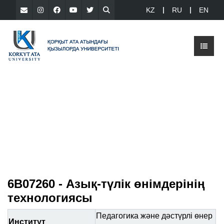
KZ
RU
EN
6В07260 - Азық-түлік өнімдерінің
технологиясы
Педагогика және дәстүрлі өнер
Институт