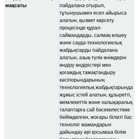
мақсаты
пайдалана отырып,
тұтынушымен есеп айырыса
алатын, қызмет көрсету
процесінде құрал-
саймандарды, салмақ өлшеу
және сауда-технологиялық
жабдықтарды пайдалана
алатын, азық-түлік өнімдерін
өндіру өндірістері мен
қоғамдық тамақтандыру
кәсіпорындарының
технологиялық жабдықтарында
жұмыс істей алатын, құзыретті,
мемлекеттік және халықаралық
талаптарға сай бәсекелестікке
бейімделген, жоғары білікті бас
технолог мамандарын
дайындау әрі қосымша білім