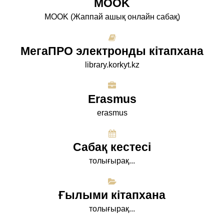
МООK
МООK (Жаппай ашық онлайн сабақ)
МегаПРО электронды кітапхана
library.korkyt.kz
Erasmus
erasmus
Сабақ кестесі
толығырақ...
Ғылыми кітапхана
толығырақ...