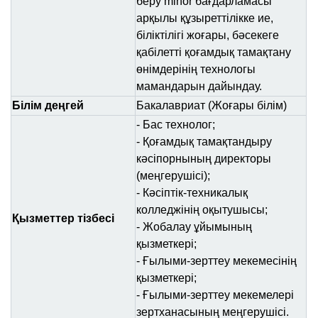
беру minor бағдарламасы
арқылы құзыреттілікке ие,
біліктілігі жоғары, бәсекеге
қабілетті қоғамдық тамақтану
өнімдерінің технологы
мамандарын дайындау.
Білім деңгей
Бакалавриат (Жоғары білім)
- Бас технолог;
- Қоғамдық тамақтандыру
кәсіпорнының директоры
(меңгерушісі);
- Кәсіптік-техникалық
колледжінің оқытушысы;
Қызметтер тізбесі
- Жобалау ұйымының
қызметкері;
- Ғылыми-зерттеу мекемесінің
қызметкері;
- Ғылыми-зерттеу мекемелері
зертханасының меңгерушісі.