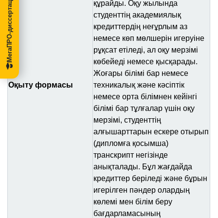
МегаПРО-диссертации
құрайды. Оқу жылында
студенттің академиялық
кредиттердің неғұрлым аз
немесе көп мөлшерін игеруіне
рұқсат етіледі, ал оқу мерзімі
көбейеді немесе қысқарады.
Жоғары білімі бар немесе
Оқыту формасы
техникалық және кәсіптік
немесе орта білімнен кейінгі
білімі бар тұлғалар үшін оқу
мерзімі, студенттің
алғышарттарын ескере отырып
(дипломға қосымша)
транскрипт негізінде
анықталады. Бұл жағдайда
кредиттер беріледі және бұрын
игерілген пәндер олардың
көлемі мен білім беру
бағдарламасының