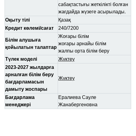
сабақтастығы жеткілікті болған
жағдайда жүзеге асырылады.
Оқыту тілі
Қазақ
Кредит көлемі/сағат
240/7200
Жоғары білім
Білім алушыға
жоғары арнайы білім
қойылатын талаптар
жалпы орта білім беру
Түлек моделі
Жүктеу
2023-2027 жылдарға
арналған білім беру
Жүктеу
бағдарламасын
дамыту жоспары
Бағдарлама
Ералиева Сауле
менеджері
Жанабергеновна