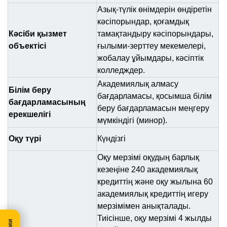
Азық-түлік өнімдерін өндіретін
кәсіпорындар, қоғамдық
Кәсіби қызмет
тамақтандыру кәсіпорындары,
объектісі
ғылыми-зерттеу мекемелері,
жобалау ұйымдары, кәсіптік
колледждер.
Академиялық алмасу
Білім беру
бағдарламасы, қосымша білім
бағдарламасының
беру бағдарламасын меңгеру
ерекшелігі
мүмкіндігі (минор).
Оқу түрі
Күндізгі
Оқу мерзімі оқудың барлық
кезеңіне 240 академиялық
кредиттің және оқу жылына 60
академиялық кредиттің игеру
мерзімімен анықталады.
Тиісінше, оқу мерзімі 4 жылды