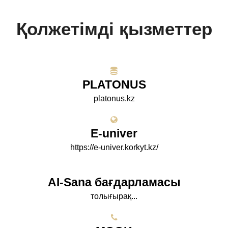
Қолжетімді қызметтер
PLATONUS
platonus.kz
E-univer
https://e-univer.korkyt.kz/
AI-Sana бағдарламасы
толығырақ...