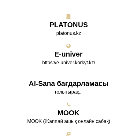
PLATONUS
platonus.kz
E-univer
https://e-univer.korkyt.kz/
AI-Sana бағдарламасы
толығырақ...
МООK
МООK (Жаппай ашық онлайн сабақ)