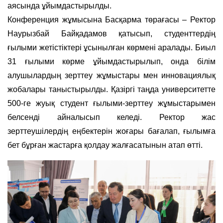
аясында ұйымдастырылды.
Конференция жұмысына Басқарма төрағасы – Ректор
Наурызбай Байқадамов қатысып, студенттердің
ғылыми жетістіктері ұсынылған көрмені аралады. Биыл
31 ғылыми көрме ұйымдастырылып, онда білім
алушылардың зерттеу жұмыстары мен инновациялық
жобалары таныстырылды. Қазіргі таңда университетте
500-ге жуық студент ғылыми-зерттеу жұмыстарымен
белсенді айналысып келеді. Ректор жас
зерттеушілердің еңбектерін жоғары бағалап, ғылымға
бет бұрған жастарға қолдау жалғасатынын атап өтті.