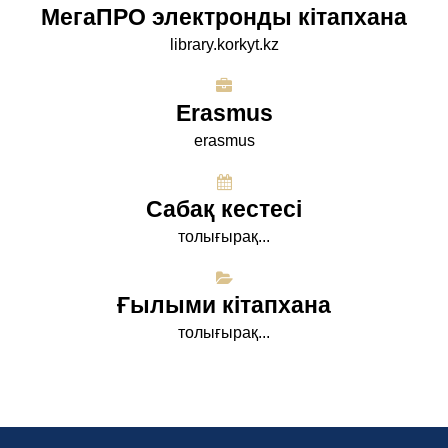
МегаПРО электронды кітапхана
library.korkyt.kz
Erasmus
erasmus
Сабақ кестесі
толығырақ...
Ғылыми кітапхана
толығырақ...