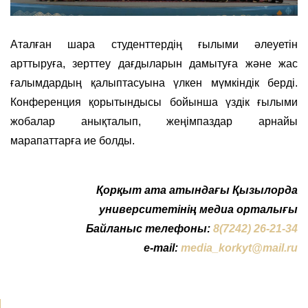
Аталған шара студенттердің ғылыми әлеуетін
арттыруға, зерттеу дағдыларын дамытуға және жас
ғалымдардың қалыптасуына үлкен мүмкіндік берді.
Конференция қорытындысы бойынша үздік ғылыми
жобалар анықталып, жеңімпаздар арнайы
марапаттарға ие болды.
Қорқыт ата атындағы Қызылорда
университетінің медиа орталығы
Байланыс телефоны:
8(7242) 26-21-34
e-mail:
media_korkyt@mail.ru