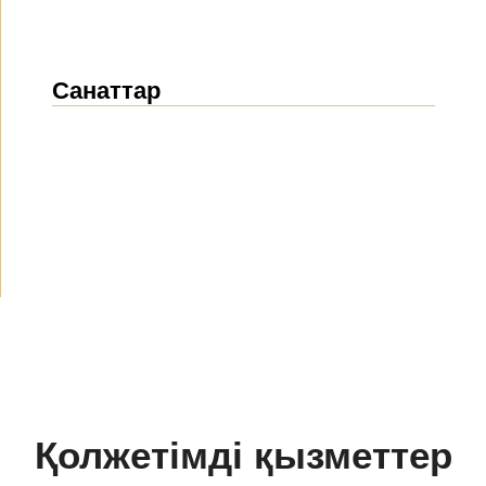
Санаттар
Жаңалықтар
(1914)
Хабарландырулар
(489)
БАҚ біз туралы
(154)
Жобалар
(10)
Қолжетімді қызметтер