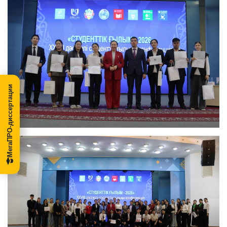
МегаПРО-диссертации