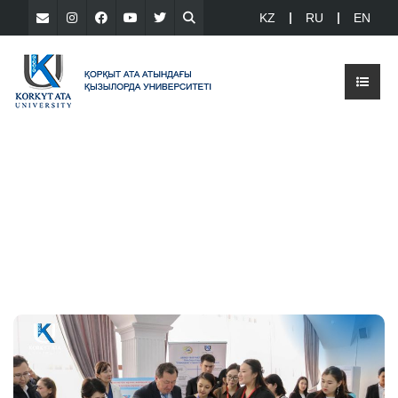
KZ
RU
EN