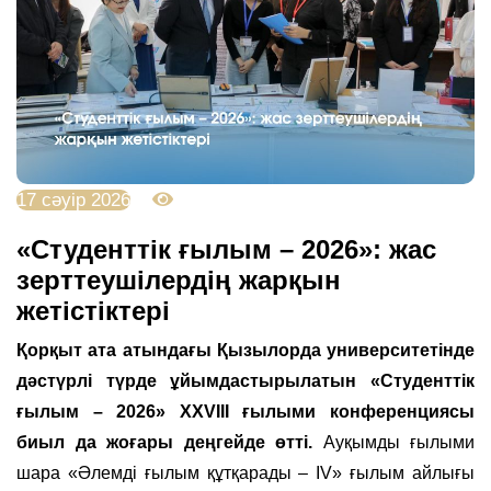
17 сәуір 2026
1382
«Студенттік ғылым – 2026»: жас
зерттеушілердің жарқын
жетістіктері
Қорқыт ата атындағы Қызылорда университетінде
дәстүрлі түрде ұйымдастырылатын «Студенттік
ғылым – 2026» ХХVIII ғылыми конференциясы
биыл да жоғары деңгейде өтті.
Ауқымды ғылыми
шара «Әлемді ғылым құтқарады – IV» ғылым айлығы