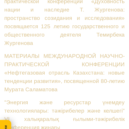
практической конференции «Духовность
нации и наследие Т. Жургенова:
пространство созидания и исследования»
посвящается 125 летию государственного и
общественного деятеля Темирбека
Жургенова
МАТЕРИАЛЫ МЕЖДУНАРОДНОЙ НАУЧНО-
ПРАКТИЧЕСКОЙ КОНФЕРЕНЦИИ
«Нефтегазовая отрасль Казахстана: новые
тенденции развития», посвященной 80-летию
Мурата Саламатова
"Энергия және ресурстар үнемдеу
технологиялары: тәжірибелер және келшегі"
VI халықаралық ғылыми-тәжірибелік
конференция жинағы