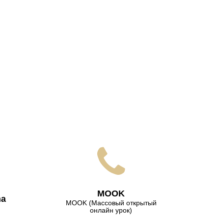
МООK
na
МООK (Массовый открытый
онлайн урок)