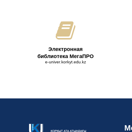
Электронная
библиотека МегаПРО
e-univer.korkyt.edu.kz
М