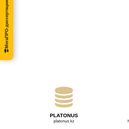
МегаПРО-диссертации
PLATONUS
platonus.kz