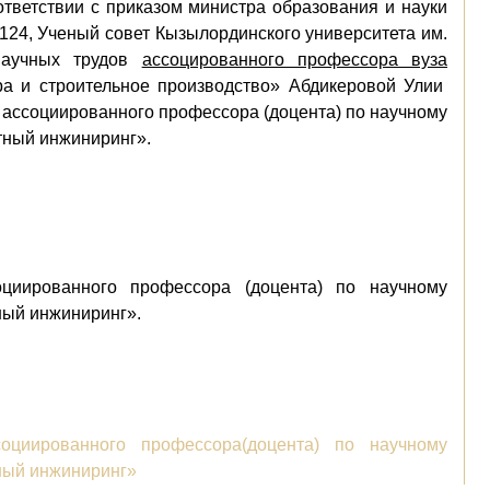
тветствии с приказом министра образования и науки
124, Ученый совет Кызылординского университета им.
научных трудов
ассоцированного профессора вуза
ра и строительное производство
»
Абдикеровой Улии
 ассоциированного профессора (доцента) по научному
ртный инжиниринг
».
оциированного профессора (доцента) по научному
ный инжиниринг
».
оциированного профессора(доцента) по научному
тный инжиниринг»