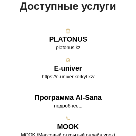
Доступные услуги
PLATONUS
platonus.kz
E-univer
https://e-univer.korkyt.kz/
Программа AI-Sana
подробнее...
МООK
МООK (Массовый открытый онлайн урок)