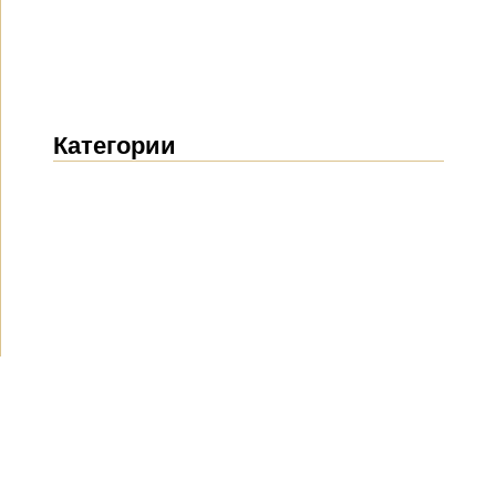
Категории
Новости
(1914)
Объявления
(489)
СМИ о нас
(154)
Проекты
(10)