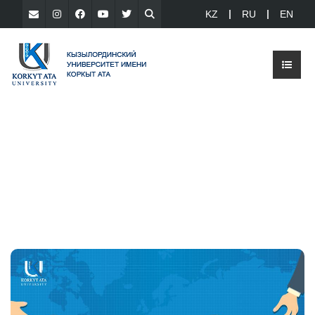
KZ
RU
EN