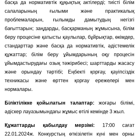
басқа да нормативтік құқықтық актілерді; тиісті білім
салаларының ғылыми және практикалық
проблемаларын, ғылымды дамытудың негізгі
бағыттарын; заңдарды, басқарманың жұмысына, білім
беру процесіне қатысты қаулылар, бұйрықтар, өкімдер,
стандарттар және басқа да нормативтік, әдістемелік
құжаттар; білім беру ұйымдарының оқу процесін
ұйымдастырудағы озық тәжірибесі; шарттарды жасасу
және орындау тәртібі; Еңбекті қорғау, қауіпсіздік
техникасы және өрттен қорғау ережелері мен
нормалары.
Біліктілікке қойылатын талаптар:
жоғары білімі,
әдіскер лауазымындағы жұмыс өтілі кемінде 3 жыл.
Құжаттарды қабылдау мерзімі:
17:00 сағат
22.01.2024ж. Конкурстың өткізілетін күні мен орны