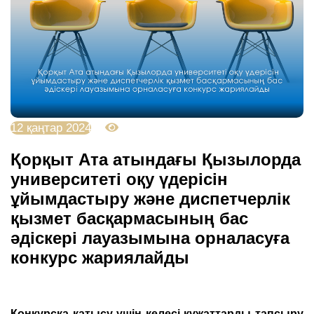
12 қаңтар 2024
3787
Қорқыт Ата атындағы Қызылорда
университеті оқу үдерісін
ұйымдастыру және диспетчерлік
қызмет басқармасының бас
әдіскері лауазымына орналасуға
конкурс жариялайды
Конкурсқа қатысу үшін келесі құжаттарды тапсыру