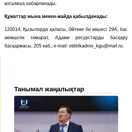
қосымша хабарланады.
Құжаттар мына мекен-жайда қабылданады:
120014, Қызылорда қаласы, Әйтеке би көшесі 29А, бас
әкімшілік ғимарат, Адами ресурстарды басқару
басқармасы, 205 каб.; e-mail: otdelkadrov_kgu@mail.ru.
Танымал жаңалықтар