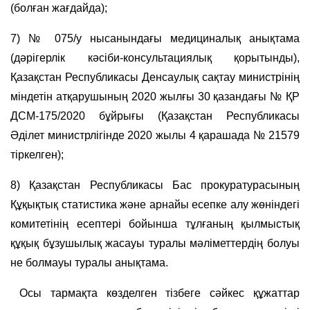
(болған жағдайда);
7) № 075/у нысанындағы медициналық анықтама
(дәрігерлік кәсіби-консультациялық қорытынды),
Қазақстан Республикасы Денсаулық сақтау министрінің
міндетін атқарушының 2020 жылғы 30 қазандағы № ҚР
ДСМ-175/2020 бұйрығы (Қазақстан Республикасы
Әділет министрлігінде 2020 жылы 4 қарашада № 21579
тіркелген);
8) Қазақстан Республикасы Бас прокуратурасының
Құқықтық статистика және арнайы есепке алу жөніндегі
комитетінің есептері бойынша тұлғаның қылмыстық
құқық бұзушылық жасауы туралы мәліметтердің болуы
не болмауы туралы анықтама.
Осы тармақта көзделген тiзбеге сәйкес құжаттар