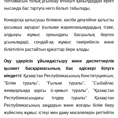
топтамасын толық ұсынбау өтінішті қабылдаудан ерікті
нысанда бас тартуға негіз болып табылады.
Конкурсқа қатысушы біліміне, кәсіби деңгейіне қатысты
қосымша ақпарат (ғылыми жарияланымдардың тізімі,
алдыңғы жұмыс орнындағы басшылық берген
ұсынымдар), сондай-ақ жұмыс тәжірибесін және
біліктілігін растайтын құжаттар бере алады.
Оқу үдерісін ұйымдастыру және диспетчерлік
қызмет басқармасының бас әдіскері білуге
міндетті:
Қазақстан Республикасының Конституциясын,
"Білім туралы", "Ғылым туралы", "Сыбайлас
жемқорлыққа қарсы іс-қимыл туралы", "Қазақстан
Республикасындағы тілдер туралы" Қазақстан
Республикасының заңдарын және жоғары білім беру
жүйесінің жұмыс істеуі мен даму мәселелерін реттейтін