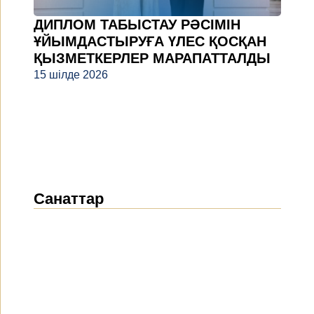
ДИПЛОМ ТАБЫСТАУ РӘСІМІН
ҰЙЫМДАСТЫРУҒА ҮЛЕС ҚОСҚАН
ҚЫЗМЕТКЕРЛЕР МАРАПАТТАЛДЫ
15 шілде 2026
Санаттар
Жаңалықтар
(1914)
Хабарландырулар
(489)
БАҚ біз туралы
(154)
Жобалар
(10)