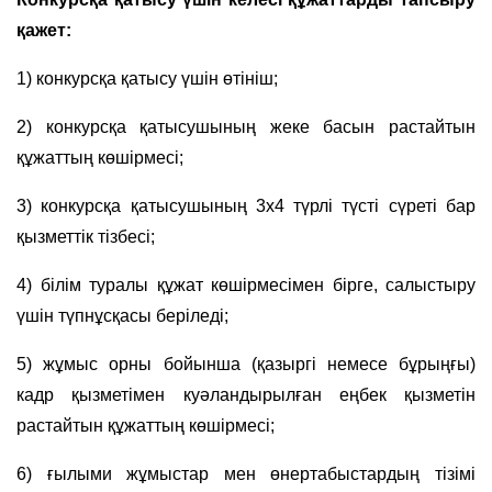
қажет:
1) конкурсқа қатысу үшін өтініш;
2) конкурсқа қатысушының жеке басын растайтын
құжаттың көшірмесі;
3) конкурсқа қатысушының 3х4 түрлі түсті сүреті бар
қызметтік тізбесі;
4) білім туралы құжат көшірмесімен бірге, салыстыру
үшін түпнұсқасы беріледі;
5) жұмыс орны бойынша (қазыргі немесе бұрыңғы)
кадр қызметімен куәландырылған еңбек қызметін
растайтын құжаттың көшірмесі;
6) ғылыми жұмыстар мен өнертабыстардың тізімі