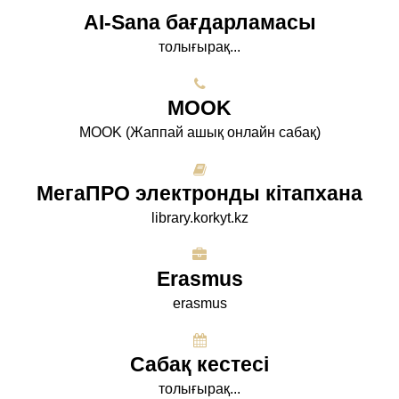
AI-Sana бағдарламасы
толығырақ...
МООK
МООK (Жаппай ашық онлайн сабақ)
МегаПРО электронды кітапхана
library.korkyt.kz
Erasmus
erasmus
Сабақ кестесі
толығырақ...