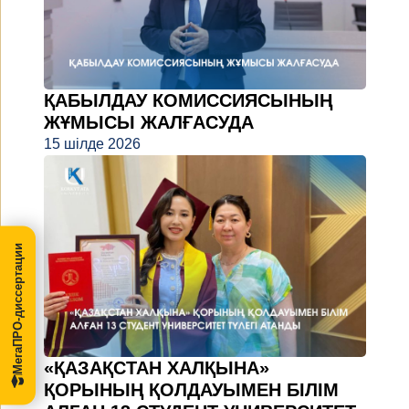
ҚАБЫЛДАУ КОМИССИЯСЫНЫҢ
ЖҰМЫСЫ ЖАЛҒАСУДА
15 шілде 2026
МегаПРО-диссертации
«ҚАЗАҚСТАН ХАЛҚЫНА»
ҚОРЫНЫҢ ҚОЛДАУЫМЕН БІЛІМ