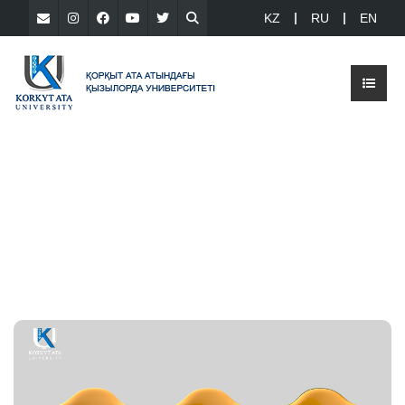
KZ
RU
EN