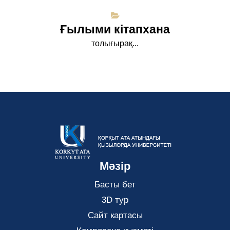
Ғылыми кітапхана
толығырақ...
Мәзір
Басты бет
3D тур
Сайт картасы