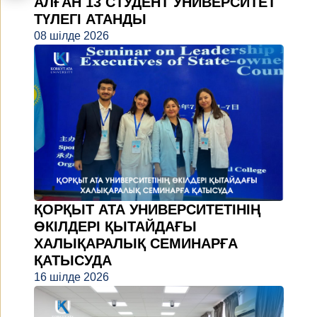
АЛҒАН 13 СТУДЕНТ УНИВЕРСИТЕТ
ТҮЛЕГІ АТАНДЫ
08 шілде 2026
ҚОРҚЫТ АТА УНИВЕРСИТЕТІНІҢ
ӨКІЛДЕРІ ҚЫТАЙДАҒЫ
ХАЛЫҚАРАЛЫҚ СЕМИНАРҒА
ҚАТЫСУДА
16 шілде 2026