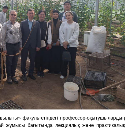
шылығы» факультетіндегі профессор-оқытушылардың
жай жұмысы бағытында лекциялық және практикалық