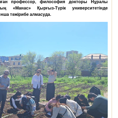
лған профессор, философия докторы Нұралы
ың «Манас» Қырғыз-Түрік университетінде
ша тәжірибе алмасуда.