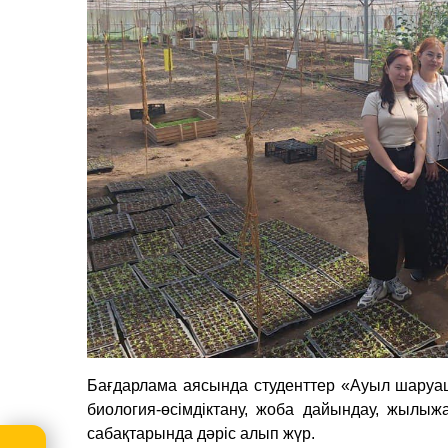
Бағдарлама аясында студенттер «Ауыл шаруа
биология-өсімдіктану, жоба дайындау, жылы
сабақтарында дәріс алып жүр.