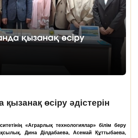
 қызанақ өсіру әдістерін
итетінің «Аграрлық технологиялар» білім беру
қсылық, Дина Ділдабаева, Асемай Құттыбаева,