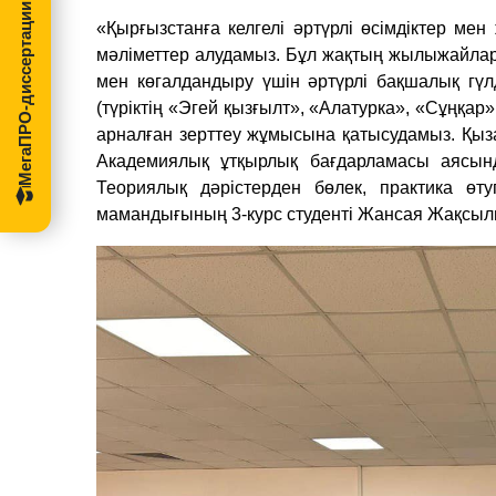
МегаПРО-диссертации
«Қырғызстанға келгелі әртүрлі өсімдіктер ме
мәліметтер алудамыз. Бұл жақтың жылыжайлар
мен көгалдандыру үшін әртүрлі бақшалық гүлд
(түріктің «Эгей қызғылт», «Алатурка», «Сұңқар
арналған зерттеу жұмысына қатысудамыз. Қыза
Академиялық ұтқырлық бағдарламасы аясынд
Теориялық дәрістерден бөлек, практика өт
мамандығының 3-курс студенті Жансая Жақсыл