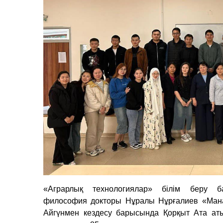
«Аграрлық технологиялар» білім беру б
философия докторы Нұралы Нұрғалиев «Манас
Айгүнмен кездесу барысында Қорқыт Ата аты