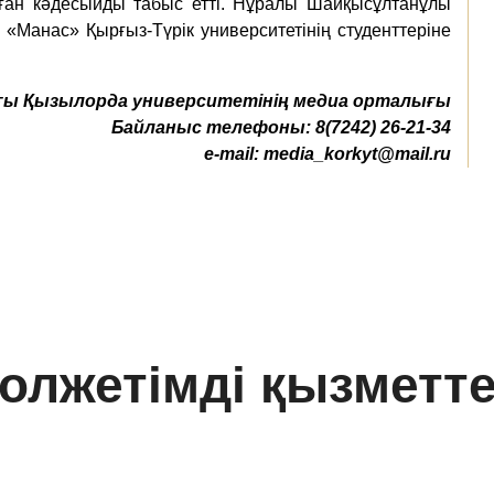
ан кәдесыйды табыс етті. Нұралы Шайқысұлтанұлы
Манас» Қырғыз-Түрік университетінің студенттеріне
ы Қызылорда университетінің медиа орталығы
Байланыс телефоны:
8(7242) 26-21-34
e-mail:
media_korkyt@mail.ru
олжетімді қызметт