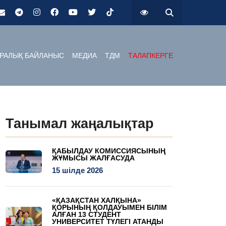
РАЛЫҚ БАЙЛАНЫС
МЕДИА
ТДМ
ТАЛАПКЕРГЕ
Танымал жаңалықтар
ҚАБЫЛДАУ КОМИССИЯСЫНЫҢ
ЖҰМЫСЫ ЖАЛҒАСУДА
15 шілде 2026
«ҚАЗАҚСТАН ХАЛҚЫНА»
ҚОРЫНЫҢ ҚОЛДАУЫМЕН БІЛІМ
АЛҒАН 13 СТУДЕНТ
УНИВЕРСИТЕТ ТҮЛЕГІ АТАНДЫ