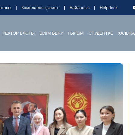
ртасы
Комплаенс қызметі
Байланыс
Helpdesk
РЕКТОР БЛОГЫ
БІЛІМ БЕРУ
ҒЫЛЫМ
СТУДЕНТКЕ
ХАЛЫҚА