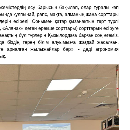
н жемістердің өсу барысын бақылап, олар туралы көп
ында құлпынай, рапс, мақта, алманың жаңа сорттары
ерін өсіреді. Сонымен қатар қызанақтың төрт түрлі
», «Алянак» деген ерекше сорттары) сорттарын өсіруге
нақтың бұл түрлерін Қызылордаға барған соң егеміз.
а біздің терең білім алуымызға жағдай жасалған.
уге арналған жылыжайлар бар», - деді агрономия
ық.