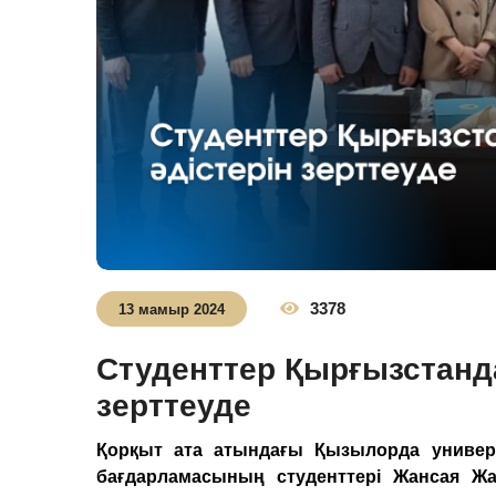
3378
13 мамыр 2024
Студенттер Қырғызстанда
зерттеуде
​Қорқыт ата атындағы Қызылорда универс
бағдарламасының студенттері Жансая Жа