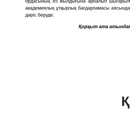
ордасының 85 жылдығына арналып шығарылғ
академиялық ұтқырлық бағдарламасы аясында «
дәріс беруде.
Қ
орқыт ата атындағ
Қ