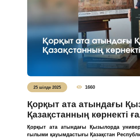
1660
25 шілде 2025
Қорқыт ата атындағы Қы
Қазақстанның көрнекті ғ
Қорқыт ата атындағы Қызылорда универ
ғылыми қауымдастығы Қазақстан Республ