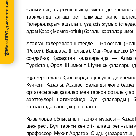
МегаПРО-диссертации
Ғалымның ағартушылық қызметін де ерекше атап
тарихында алғаш рет елімізде және шетелд
Галереялары» ашылып, үздіксіз жұмыс істеуде.
адам Қазақ Мемлекетінің бағалы карталарымен 
Аталған галереялар шетелде — Брюссель (Бельг
(Ресей), Варшава (Польша), Сан-Франциско (АҚ
сондай-ақ Қазақстан қалаларында — Алматы
Түркістан, Орал, Шымкент, Щучинск қалаларын
Бұл зерттеулер Қызылорда өңірі үшін де ерекше
Күйкент, Қазалы, Асанас, Баланды және басқа
ортағасырлық қалалар мен тарихи орталықтар
зерттеулері нәтижесінде бұл қалалардың 
карталардан анық көрініс тапты.
Қызылорда облысының тарихи мұрасы – Қазақ Елі
шежіресі. Бұл тарихи кеңістік алғаш рет ғылы
профессор Мұхит-Ардагер Сыдықназаровтың 