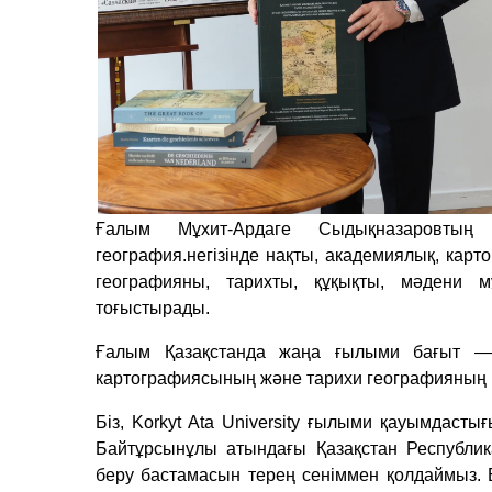
Ғалым Мұхит-Ардаге Сыдықназаровтың 
география.негізінде нақты, академиялық, кар
географияны, тарихты, құқықты, мәдени 
тоғыстырады.
Ғалым Қазақстанда жаңа ғылыми бағыт — 
картографиясының және тарихи географияның н
Біз, Korkyt Ata University ғылыми қауымдаст
Байтұрсынұлы атындағы Қазақстан Республи
беру бастамасын терең сеніммен қолдаймыз. Б