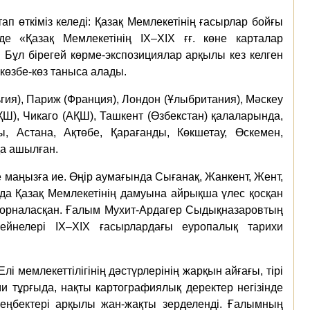
 өткіміз келеді: Қазақ Мемлекетінің ғасырлар бойғы
е «Қазақ Мемлекетінің IX–XIX ғғ. көне карталар
 Бұл бірегей көрме-экспозициялар арқылы кез келген
көзбе-көз таныса алады.
ия), Париж (Франция), Лондон (Ұлыбритания), Мәскеу
Ш), Чикаго (АҚШ), Ташкент (Өзбекстан) қалаларында,
, Астана, Ақтөбе, Қарағанды, Көкшетау, Өскемен,
да ашылған.
 маңызға ие. Өңір аумағында Сығанақ, Жанкент, Жент,
 да Қазақ Мемлекетінің дамуына айрықша үлес қосқан
 орналасқан. Ғалым Мухит-Ардагер Сыдықназаровтың
бейнелері IX–XIX ғасырлардағы еуропалық тарихи
 мемлекеттілігінің дәстүрлерінің жарқын айғағы, тірі
ми тұрғыда, нақты картографиялық деректер негізінде
еңбектері арқылы жан-жақты зерделенді. Ғалымның