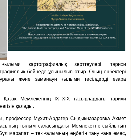
ғылыми картографиялық зерттеулері, тарихи
тографиялық бейнеде ұсынылып отыр. Оның еңбектері
мұраны және заманауи ғылыми тәсілдерді өзара
Қазақ Мемлекетінің IX–XIX ғасырлардағы тарихи
егізін қалады.
ығы, профессор Мұхит-Ардагер Сыдықназаровқа Ахмет
касының ғылым саласындағы Мемлекеттік сыйлығын
ұл марапат – тек ғалымның еңбегін тану ғана емес,