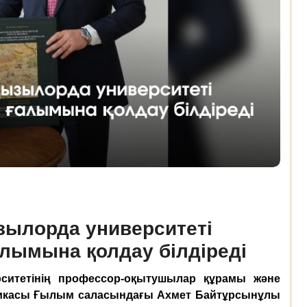
зылорда университеті
алымына қолдау білдіреді
ситетінің профессор-оқытушылар құрамы және
икасы Ғылым саласындағы Ахмет Байтұрсынұлы