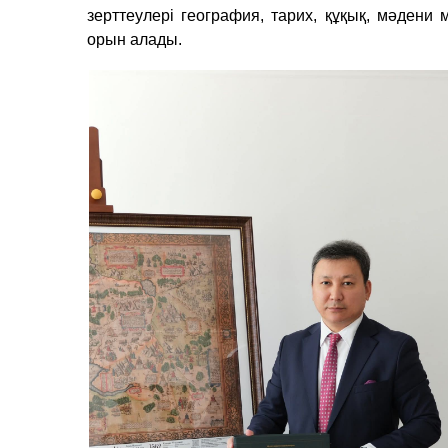
зерттеулері география, тарих, құқық, мәден
орын алады.