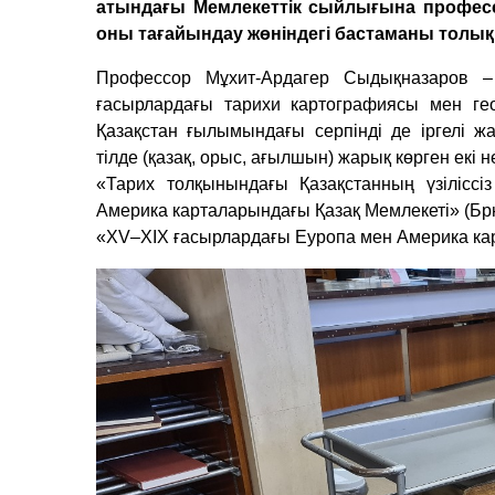
атындағы Мемлекеттік сыйлығына профес
оны тағайындау жөніндегі бастаманы толық
Профессор Мұхит-Ардагер Сыдықназаров – 
ғасырлардағы тарихи картографиясы мен гео
Қазақстан ғылымындағы серпінді де іргелі 
тілде (қазақ, орыс, ағылшын) жарық көрген екі 
«Тарих толқынындағы Қазақстанның үзіліссіз
Америка карталарындағы Қазақ Мемлекеті» (Брю
«XV–XIX ғасырлардағы Еуропа мен Америка кар