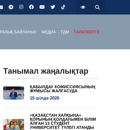
РАЛЫҚ БАЙЛАНЫС
МЕДИА
ТДМ
ТАЛАПКЕРГЕ
Танымал жаңалықтар
ҚАБЫЛДАУ КОМИССИЯСЫНЫҢ
ЖҰМЫСЫ ЖАЛҒАСУДА
15 шілде 2026
«ҚАЗАҚСТАН ХАЛҚЫНА»
ҚОРЫНЫҢ ҚОЛДАУЫМЕН БІЛІМ
АЛҒАН 13 СТУДЕНТ
УНИВЕРСИТЕТ ТҮЛЕГІ АТАНДЫ