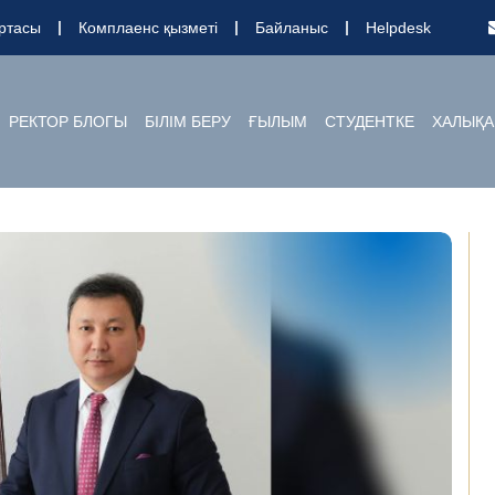
ртасы
Комплаенс қызметі
Байланыс
Helpdesk
РЕКТОР БЛОГЫ
БІЛІМ БЕРУ
ҒЫЛЫМ
СТУДЕНТКЕ
ХАЛЫҚА