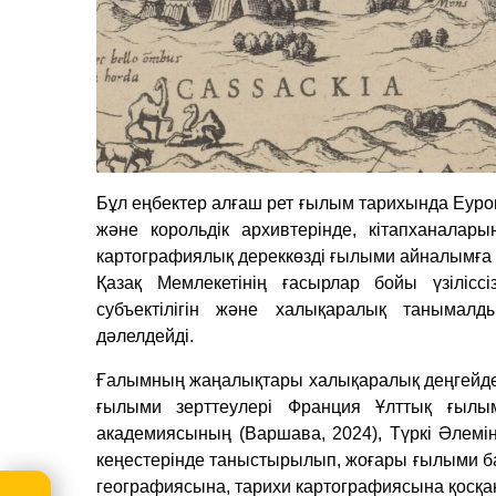
Бұл еңбектер алғаш рет ғылым тарихында Еуроп
және корольдік архивтерінде, кітапханалары
картографиялық дереккөзді ғылыми айналымға е
Қазақ Мемлекетінің ғасырлар бойы үзіліссіз
субъектілігін және халықаралық танымалд
дәлелдейді.
Ғалымның жаңалықтары халықаралық деңгейде
ғылыми зерттеулері Франция Ұлттық ғыл
академиясының (Варшава, 2024), Түркі Әлеміні
кеңестерінде таныстырылып, жоғары ғылыми бағ
географиясына, тарихи картографиясына қосқа