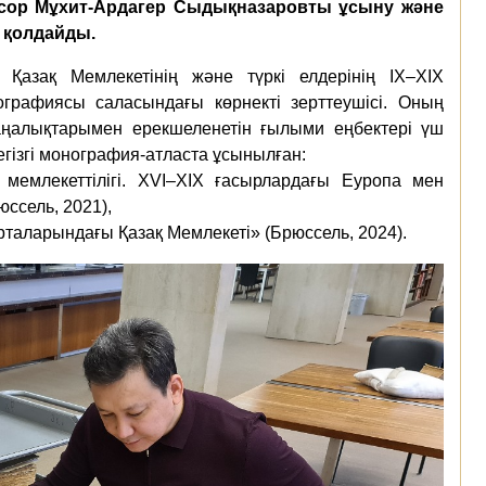
сор Мұхит-Ардагер Сыдықназаровты ұсыну және
 қолдайды.
Қазақ Мемлекетінің және түркі елдерінің IX–XIX
графиясы саласындағы көрнекті зерттеушісі. Оның
жаңалықтарымен ерекшеленетін ғылыми еңбектері үш
негізгі монография-атласта ұсынылған:
 мемлекеттілігі. XVI–XIX ғасырлардағы Еуропа мен
ссель, 2021),
таларындағы Қазақ Мемлекеті» (Брюссель, 2024).