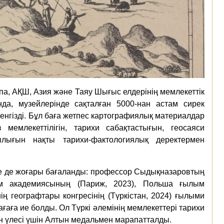
а, АҚШ, Азия және Таяу Шығыс елдерінің мемлекеттік
нда, музейлерінде сақталған 5000-нан астам сирек
нгізді. Бұл баға жетпес картографиялық материалдар
 мемлекеттілігін, тарихи сабақтастығын, геосаяси
ылығын нақты тарихи-фактологиялық деректермен
 де жоғары бағаланды: профессор Сыдықназаровтың
ым академиясының (Париж, 2023), Польша ғылым
ң географтары конгресінің (Түркістан, 2024) ғылыми
аға ие болды. Ол Түркі әлемінің мемлекеттері тарихи
н үлесі үшін Алтын медальмен марапатталды.