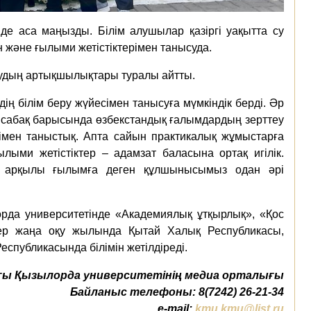
де аса маңызды. Білім алушылар қазіргі уақытта су
 және ғылыми жетістіктерімен танысуда.
қудың артықшылықтары туралы айтты.
ң білім беру жүйесімен танысуға мүмкіндік берді. Әр
із сабақ барысында өзбекстандық ғалымдардың зерттеу
рімен таныстық. Апта сайын практикалық жұмыстарға
ылыми жетістіктер – адамзат баласына ортақ игілік.
ау арқылы ғылымға деген құлшынысымыз одан әрі
орда университетінде «Академиялық ұтқырлық», «Қос
ер жаңа оқу жылында Қытай Халық Республикасы,
еспубликасында білімін жетілдіреді.
ы Қызылорда университетінің медиа орталығы
Байланыс телефоны: 8(7242) 26-21-34
e-mail:
kmu.kmu@list.ru