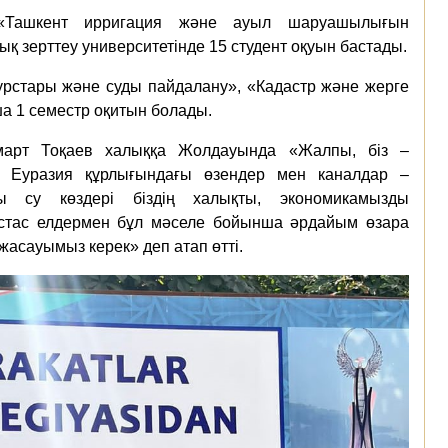
«Ташкент ирригация және ауыл шаруашылығын
қ зерттеу университетінде 15 студент оқуын бастады.
урстары және суды пайдалану», «Кадастр және жерге
а 1 семестр оқитын болады.
омарт Тоқаев халыққа Жолдауында «Жалпы, біз –
з. Еуразия құрлығындағы өзендер мен каналдар –
 су көздері біздің халықты, экономикамызды
остас елдермен бұл мәселе бойынша әрдайым өзара
жасауымыз керек» деп атап өтті.