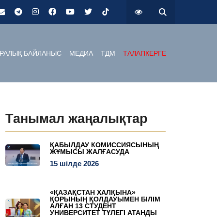
РАЛЫҚ БАЙЛАНЫС
МЕДИА
ТДМ
ТАЛАПКЕРГЕ
Танымал жаңалықтар
ҚАБЫЛДАУ КОМИССИЯСЫНЫҢ
ЖҰМЫСЫ ЖАЛҒАСУДА
15 шілде 2026
«ҚАЗАҚСТАН ХАЛҚЫНА»
ҚОРЫНЫҢ ҚОЛДАУЫМЕН БІЛІМ
АЛҒАН 13 СТУДЕНТ
УНИВЕРСИТЕТ ТҮЛЕГІ АТАНДЫ