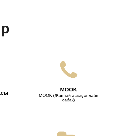
ер
МООK
асы
МООK (Жаппай ашық онлайн
сабақ)