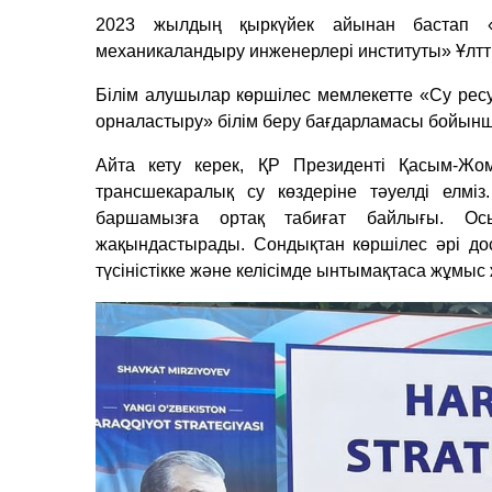
2023 жылдың қыркүйек айынан бастап 
механикаландыру инженерлері институты» Ұлтты
Білім алушылар көршілес мемлекетте «Су рес
орналастыру» білім беру бағдарламасы бойынш
Айта кету керек, ҚР Президенті Қасым-Ж
трансшекаралық су көздеріне тәуелді елмі
баршамызға ортақ табиғат байлығы. Осы
жақындастырады. Сондықтан көршілес әрі д
түсіністікке және келісімде ынтымақтаса жұмыс 