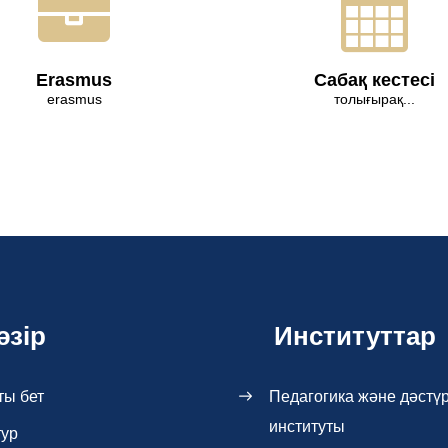
Erasmus
Сабақ кестесі
erasmus
толығырақ...
әзір
Институттар
ты бет
Педагогика және дәстүр
институты
тур