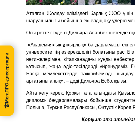
Аталған Жолдау еліміздегі барлық ЖОО үшін 
шаруашылығы бойынша екі елдің оқу үдерісімен
Осы ретте студент Дильяра Асанбек шетелде о
«Академиялық ұтқырлық» бағдарламасы екі елді
университеттің өз ерекшелігі болатыны рас. Б
МегаПРО-диссертации
нәтижелерімен, кітапханадағы құнды еңбекте
қатысып, жаңа әдіс-тәсілдерді үйренудеміз. Ғ
Басқа мемлекеттерде тәжірибемізді шыңд
артатыны анық», – деді Дильяра Есболқызы.
Айта кету керек, Қорқыт ата атындағы Қызыл
диплом» бағдарламалары бойынша студентт
Польша, Түркия Республикасы, Оңтүстік Корея Р
Қорқыт ата атындағ