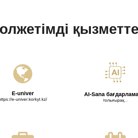
олжетімді қызметт
E-univer
AI-Sana бағдарлам
https://e-univer.korkyt.kz/
толығырақ...