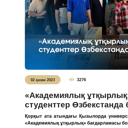
3276
02 қазан 2023
«Академиялық ұтқырлық
студенттер Өзбекстанда 
Қорқыт ата атындағы Қызылорда универси
«Академиялық ұтқырлық» бағдарламасы бой