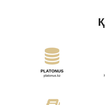
Қ
PLATONUS
platonus.kz