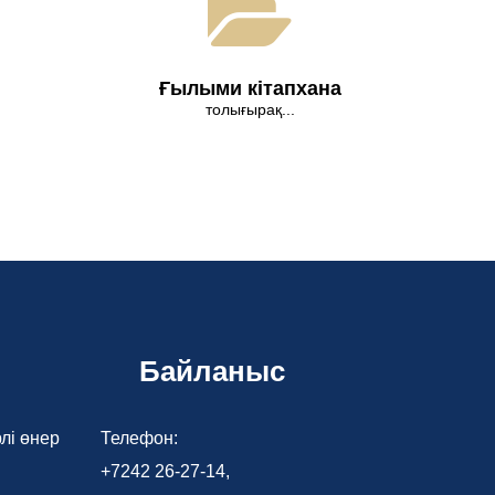
Ғылыми кітапхана
толығырақ...
Байланыс
лі өнер
Телефон:
+7242 26-27-14,