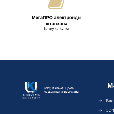
МегаПРО электронды
кітапхана
library.korkyt.kz
М
Бас
3D 