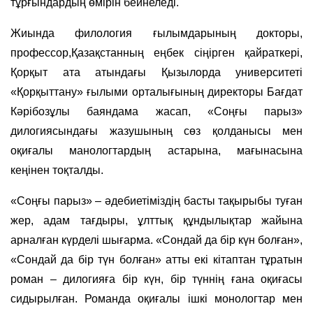
тұрғындардың өмірін бейнеледі.
Жиында филология ғылымдарының докторы,
профессор,Қазақстанның еңбек сіңірген қайраткері,
Қорқыт ата атындағы Қызылорда университеті
«Қорқыттану» ғылыми орталығының директоры Бағдат
Кәрібозұлы баяндама жасап, «Соңғы парыз»
дилогиясындағы жазушының сөз қолданысы мен
оқиғалы манологтардың астарына, мағынасына
кеңінен тоқталды.
«Соңғы парыз» – әдебиетіміздің басты тақырыбы туған
жер, адам тағдыры, ұлттық құндылықтар жайына
арналған күрделі шығарма. «Сондай да бір күн болған»,
«Сондай да бір түн болған» атты екі кітаптан тұратын
роман – дилогияға бір күн, бір түннің ғана оқиғасы
сидырылған. Романда оқиғалы ішкі монологтар мен