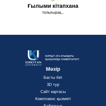
Ғылыми кітапхана
толығырақ...
Мәзір
Басты бет
3D тур
Сайт картасы
Комплаенс қызметі
Байланыс