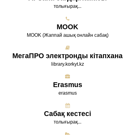
толығырақ...
МООK
МООK (Жаппай ашық онлайн сабақ)
МегаПРО электронды кітапхана
library.korkyt.kz
Erasmus
erasmus
Сабақ кестесі
толығырақ...