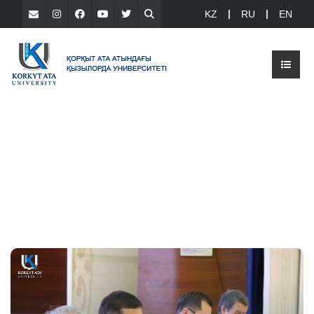
KZ
RU
EN