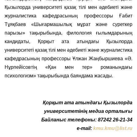
Қызылорда университеті қазақ тілі мен әдебиеті және
журналистика кафедрасының профессоры Ғабит
Тұяқбаев «Шығармашылық мұрат және суреткер
парызы» тақырыбында, филология ғылымдарының
кандидаты, Қорқыт ата атындағы Қызылорда
университеті қазақ тілі мен әдебиеті және журналистика
кафедрасының профессоры Ұлжан Жаңбыршиева «Ә.
Нұрпейісовтің «Қан мен тер» романындағы
психологизм» тақырыбында баяндама жасады.
Қорқыт ата атындағы Қызылорда
университетінің медиа орталығы
Байланыс телефоны: 87242 26-21-34
e-mail:
kmu.kmu@list.ru