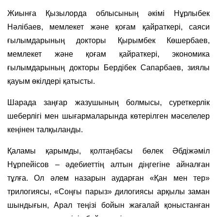
Жиынға Қызылорда облысының әкімі Нұрлыбек
Нәлібаев, мемлекет және қоғам қайраткері, саяси
ғылымдарының докторы Қырымбек Көшербаев,
мемлекет және қоғам қайраткері, экономика
ғылымдарының докторы Бердібек Сапарбаев, зиялы
қауым өкілдері қатысты.
Шарада заңғар жазушының болмысы, суреткерлік
шеберлігі мен шығармаларында көтерілген мәселелер
кеңінен талқыланды.
Қаламы қарымды, қолтаңбасы бөлек Әбдіжәміл
Нұрпейісов – әдебиеттің алтын діңгегіне айналған
тұлға. Ол әлем назарын аударған «Қан мен тер»
трилогиясы, «Соңғы парыз» дилогиясы арқылы заман
шындығын, Арал теңізі бойын жағалай қоныстанған