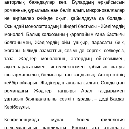
авторлық баяндаулар көп. Бұлардың әрқайсысын
романның құрылымынан бөліп алып, микроновеллалар
не әңгімелер күйінде оқып, қабылдауға да болады.
Осындай монологтардың ішіндегі бастысы - Жәдігердің
монологі. Балық колхозының қарапайым ғана бастығы
болғанымен, Жәдігердің ойы ұшқыр, парасаты биік,
жоғары білімді азаматтың сезімі де сергек, селкеусіз,
таза. Жәдігер монологінің автордың ой-сезімімен,
ақыл-парасатымен, интеллектісімен қабысып жатуы
шығармашылық болмысқа тән заңдылық. Автор өзінің
кейбір ойларын Жәдігердің аузына салған. Сондықтан
романдағы Жәдігер тағдыры Арал тағдырымен
ұштасып баяндалатыны сезіліп тұрады, – деді Бағдат
Кәрібозұлы.
Конференцияда мұнан бөлек филология
ғылымдарының кандидаты, Қорқыт ата атындағы