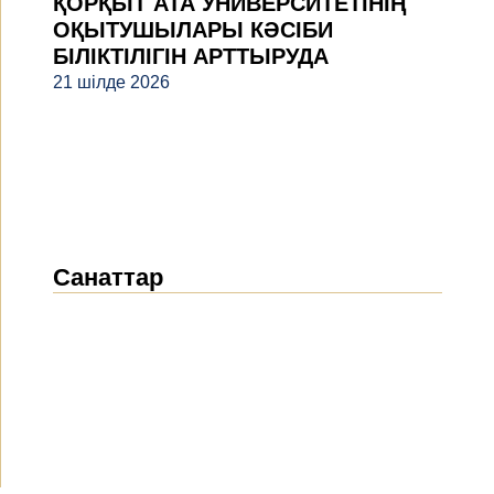
ҚОРҚЫТ АТА УНИВЕРСИТЕТІНІҢ
ОҚЫТУШЫЛАРЫ КӘСІБИ
БІЛІКТІЛІГІН АРТТЫРУДА
21 шілде 2026
Санаттар
Жаңалықтар
(1914)
Хабарландырулар
(489)
БАҚ біз туралы
(154)
Жобалар
(10)