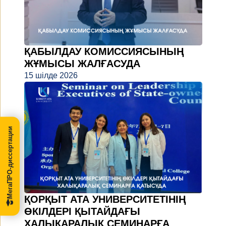
ҚАБЫЛДАУ КОМИССИЯСЫНЫҢ
ЖҰМЫСЫ ЖАЛҒАСУДА
15 шілде 2026
МегаПРО-диссертации
ҚОРҚЫТ АТА УНИВЕРСИТЕТІНІҢ
ӨКІЛДЕРІ ҚЫТАЙДАҒЫ
ХАЛЫҚАРАЛЫҚ СЕМИНАРҒА