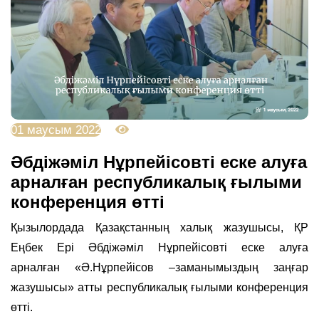
01 маусым 2022
12636
Әбдіжәміл Нұрпейісовті еске алуға
арналған республикалық ғылыми
конференция өтті
Қызылордада Қазақстанның халық жазушысы, ҚР
Еңбек Ері Әбдіжәміл Нұрпейісовті еске алуға
арналған «Ә.Нұрпейісов –заманымыздың заңғар
жазушысы» атты республикалық ғылыми конференция
өтті.