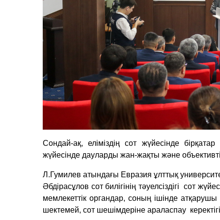
Сондай-ақ, еліміздің сот жүйесінде бірқатар
жүйесінде дауларды жан-жақты және объективті
Л.Гумилев атындағы Евразия ұлттық университ
Әбдірасұлов сот билігінің тәуелсіздігі сот жүйе
мемлекеттік органдар, соның ішінде атқарушы
шектемей, сот шешімдеріне араласпау керектігі