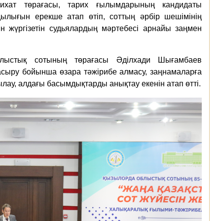
ихат төрағасы, тарих ғылымдарының кандидаты
лығын ерекше атап өтіп, соттың әрбір шешімінің
ін жүргізетін судьялардың мәртебесі арнайы заңмен
ыстық сотының төрағасы Әділхади Шығамбаев
 асыру бойынша өзара тәжірибе алмасу, заңнамаларға
ылау, алдағы басымдықтарды анықтау екенін атап өтті.