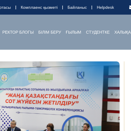
ртасы
Комплаенс қызметі
Байланыс
Helpdesk
РЕКТОР БЛОГЫ
БІЛІМ БЕРУ
ҒЫЛЫМ
СТУДЕНТКЕ
ХАЛЫҚА