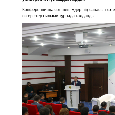
Конференцияда сот шешімдерінің сапасын көтеру
өзгерістер ғылыми тұрғыда талданды.