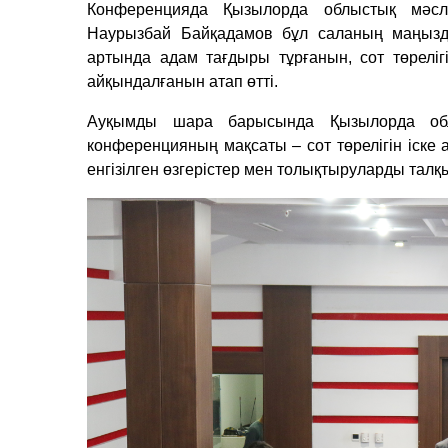
Конференцияда Қызылорда облыстық мәсл
Наурызбай Байқадамов бұл саланың маңызды
артында адам тағдыры тұрғанын, сот төреліг
айқындалғанын атап өтті.
Ауқымды шара барысында Қызылорда обл
конференцияның мақсаты – сот төрелігін іске
енгізілген өзгерістер мен толықтыруларды талқ