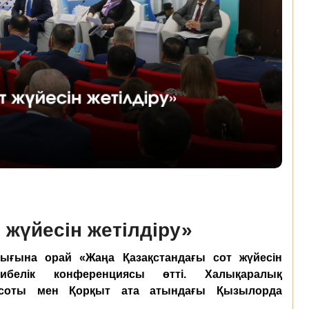
 жүйесін жетілдіру»
ғына орай «Жаңа Қазақстандағы сот жүйесін
рибелік конференциясы
өтті. Халықаралық
соты мен Қорқыт ата атындағы Қызылорда