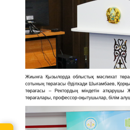
Жиынға Қызылорда облыстық мәслихат төра
сотының төрағасы Әділхади Шығамбаев, Қорқы
төрағасы – Ректордың міндетін атқарушы 
төрағалары, профессор-оқытушылар, білім алу