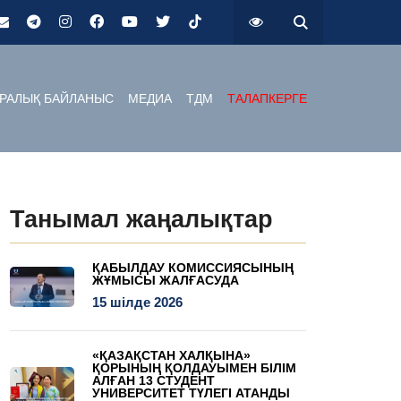
РАЛЫҚ БАЙЛАНЫС
МЕДИА
ТДМ
ТАЛАПКЕРГЕ
Танымал жаңалықтар
ҚАБЫЛДАУ КОМИССИЯСЫНЫҢ
ЖҰМЫСЫ ЖАЛҒАСУДА
15 шілде 2026
«ҚАЗАҚСТАН ХАЛҚЫНА»
ҚОРЫНЫҢ ҚОЛДАУЫМЕН БІЛІМ
АЛҒАН 13 СТУДЕНТ
УНИВЕРСИТЕТ ТҮЛЕГІ АТАНДЫ