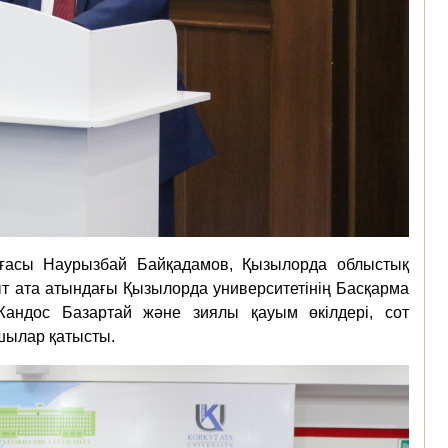
ғасы Наурызбай Байқадамов, Қызылорда облыстық
т ата атындағы Қызылорда университетінің Басқарма
Жандос Базартай және зиялы қауым өкілдері, сот
шылар қатысты.