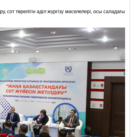
, сот төрелігін әділ жүргізу мәселелері, осы саладағы