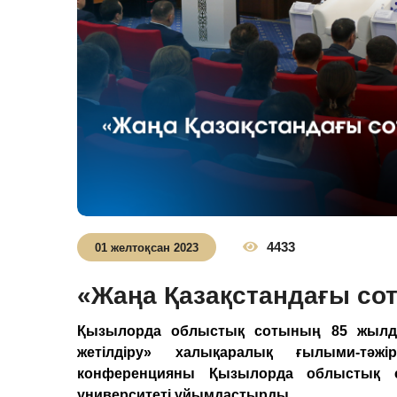
4433
01 желтоқсан 2023
«Жаңа Қазақстандағы сот
Қызылорда облыстық сотының 85 жылды
жетілдіру» халықаралық ғылыми-тәжі
конференцияны Қызылорда облыстық 
университеті ұйымдастырды.