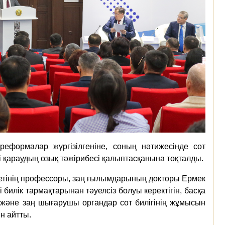
 реформалар жүргізілгеніне, соның нәтижесінде сот
 қараудың озық тәжірибесі қалыптасқанына тоқталды.
етінің профессоры, заң ғылымдарының докторы Ермек
сі билік тармақтарынан тәуелсіз болуы керектігін, басқа
 және заң шығарушы органдар сот билігінің жұмысын
н айтты.