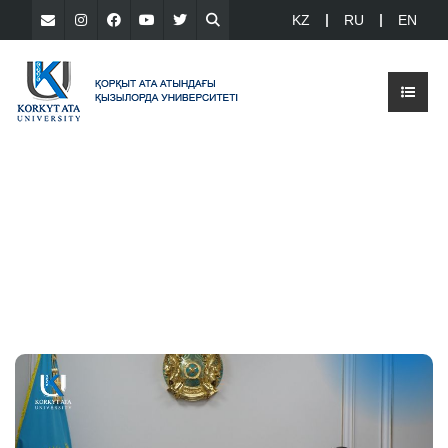
KZ
RU
EN