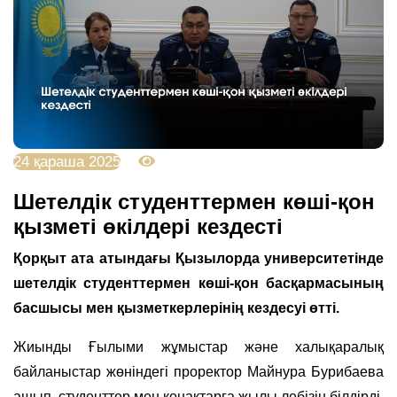
24 қараша 2025
1980
Шетелдік студенттермен көші-қон
қызметі өкілдері кездесті
Қорқыт ата атындағы Қызылорда университетінде
шетелдік студенттермен көші-қон басқармасының
басшысы мен қызметкерлерінің кездесуі өтті.
Жиынды Ғылыми жұмыстар және халықаралық
байланыстар жөніндегі проректор Майнура Бурибаева
ашып, студенттер мен қонақтарға жылы лебізін білдірді.