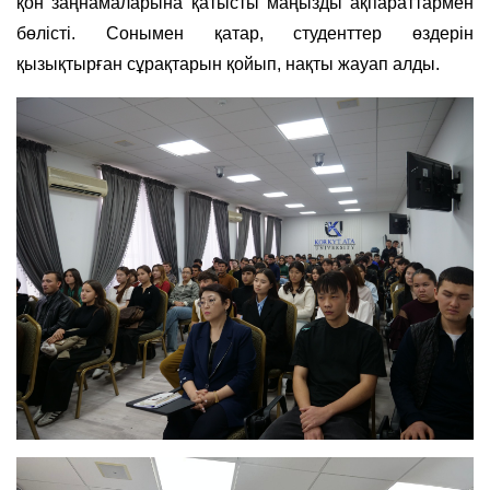
қон заңнамаларына қатысты маңызды ақпараттармен
бөлісті. Сонымен қатар, студенттер өздерін
қызықтырған сұрақтарын қойып, нақты жауап алды.