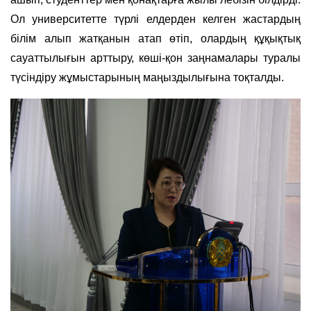
Ол университетте түрлі елдерден келген жастардың
білім алып жатқанын атап өтіп, олардың құқықтық
сауаттылығын арттыру, көші-қон заңнамалары туралы
түсіндіру жұмыстарының маңыздылығына тоқталды.