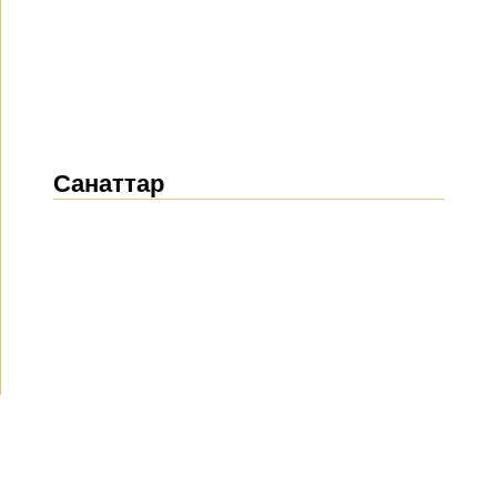
Санаттар
Жаңалықтар
(1914)
Хабарландырулар
(489)
БАҚ біз туралы
(154)
Жобалар
(10)