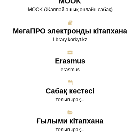
МООK
МООK (Жаппай ашық онлайн сабақ)
МегаПРО электронды кітапхана
library.korkyt.kz
Erasmus
erasmus
Сабақ кестесі
толығырақ...
Ғылыми кітапхана
толығырақ...