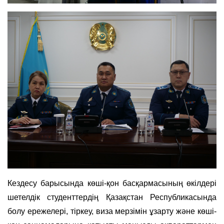
Кездесу барысында көші-қон басқармасының өкілдері
шетелдік студенттердің Қазақстан Республикасында
болу ережелері, тіркеу, виза мерзімін ұзарту және көші-