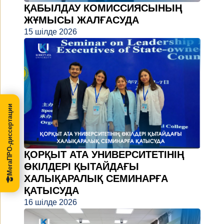
ҚАБЫЛДАУ КОМИССИЯСЫНЫҢ
ЖҰМЫСЫ ЖАЛҒАСУДА
15 шілде 2026
МегаПРО-диссертации
ҚОРҚЫТ АТА УНИВЕРСИТЕТІНІҢ
ӨКІЛДЕРІ ҚЫТАЙДАҒЫ
ХАЛЫҚАРАЛЫҚ СЕМИНАРҒА
ҚАТЫСУДА
16 шілде 2026